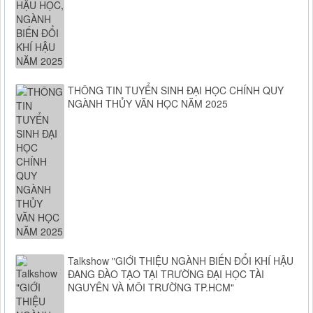
THÔNG TIN TUYỂN SINH ĐẠI HỌC CHÍNH QUY
NGÀNH THỦY VĂN HỌC NĂM 2025
Talkshow "GIỚI THIỆU NGÀNH BIẾN ĐỔI KHÍ HẬU
ĐANG ĐÀO TẠO TẠI TRƯỜNG ĐẠI HỌC TÀI
NGUYÊN VÀ MÔI TRƯỜNG TP.HCM"