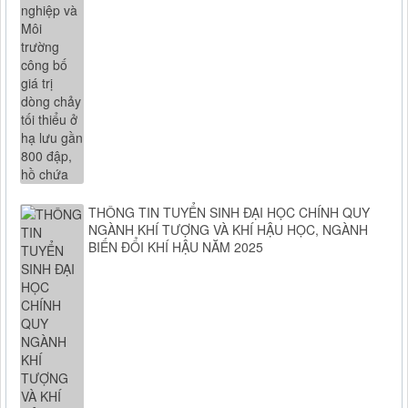
THÔNG TIN TUYỂN SINH ĐẠI HỌC CHÍNH QUY
NGÀNH KHÍ TƯỢNG VÀ KHÍ HẬU HỌC, NGÀNH
BIẾN ĐỔI KHÍ HẬU NĂM 2025