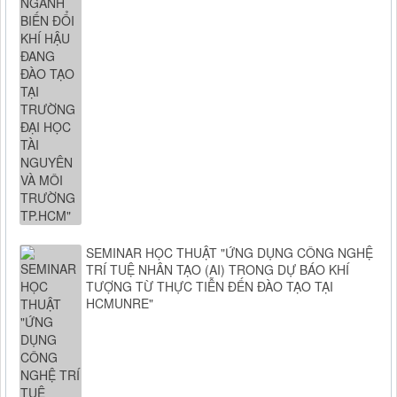
SEMINAR HỌC THUẬT "ỨNG DỤNG CÔNG NGHỆ
TRÍ TUỆ NHÂN TẠO (AI) TRONG DỰ BÁO KHÍ
TƯỢNG TỪ THỰC TIỄN ĐẾN ĐÀO TẠO TẠI
HCMUNRE"