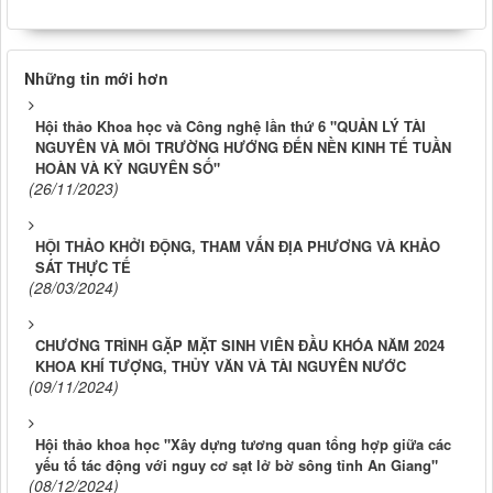
Những tin mới hơn
Hội thảo Khoa học và Công nghệ lần thứ 6 "QUẢN LÝ TÀI
NGUYÊN VÀ MÔI TRƯỜNG HƯỚNG ĐẾN NỀN KINH TẾ TUẦN
HOÀN VÀ KỶ NGUYÊN SỐ"
(26/11/2023)
HỘI THẢO KHỞI ĐỘNG, THAM VẤN ĐỊA PHƯƠNG VÀ KHẢO
SÁT THỰC TẾ
(28/03/2024)
CHƯƠNG TRÌNH GẶP MẶT SINH VIÊN ĐẦU KHÓA NĂM 2024
KHOA KHÍ TƯỢNG, THỦY VĂN VÀ TÀI NGUYÊN NƯỚC
(09/11/2024)
Hội thảo khoa học "Xây dựng tương quan tổng hợp giữa các
yếu tố tác động với nguy cơ sạt lở bờ sông tỉnh An Giang"
(08/12/2024)