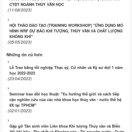
CTĐT NGÀNH THỦY VĂN HỌC
(11/08/2023)
HỘI THẢO ĐÀO TẠO (TRAINING WORKSHOP) "ỨNG DỤNG MÔ
HÌNH WRF DỰ BÁO KHÍ TƯỢNG, THỦY VĂN VÀ CHẤT LƯỢNG
KHÔNG KHÍ"
(05/05/2023)
Những tin cũ hơn
Lễ Trao bằng tốt nghiệp Thạc sỹ, Cử nhân và Kỹ sư đợt 1 năm
học 2022-2023
(23/04/2023)
Seminar trao đổi học thuật: "Xu hướng thế giới và cách tiếp
cận nghiên cứu của các nhà khoa học thủy văn - nước thế hệ
8X tại TPHCM"
(02/01/2023)
Gặp gỡ Tân sinh viên Liên khoa Khí tượng Thủy văn và Biến
đổi khí hậu - Địa chất và Khoáng sản - Tài nguyên nước - Quản