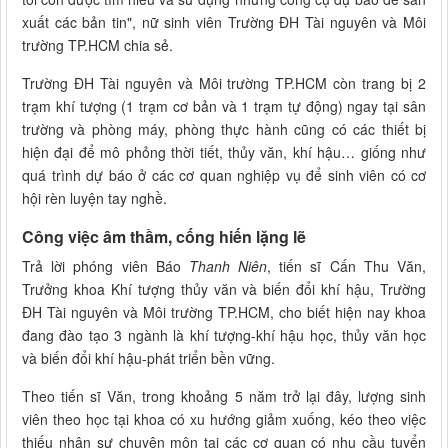
xuất các bản tin", nữ sinh viên Trường ĐH Tài nguyên và Môi
trường TP.HCM chia sẻ.
Trường ĐH Tài nguyên và Môi trường TP.HCM còn trang bị 2
trạm khí tượng (1 trạm cơ bản và 1 trạm tự động) ngay tại sân
trường và phòng máy, phòng thực hành cũng có các thiết bị
hiện đại để mô phỏng thời tiết, thủy văn, khí hậu… giống như
quá trình dự báo ở các cơ quan nghiệp vụ để sinh viên có cơ
hội rèn luyện tay nghề.
Công việc âm thầm, cống hiến lặng lẽ
Trả lời phóng viên Báo
Thanh Niên
, tiến sĩ Cấn Thu Văn,
Trưởng khoa Khí tượng thủy văn và biến đổi khí hậu, Trường
ĐH Tài nguyên và Môi trường TP.HCM, cho biết hiện nay khoa
đang đào tạo 3 ngành là khí tượng-khí hậu học, thủy văn học
và biến đổi khí hậu-phát triển bền vững.
Theo tiến sĩ Văn, trong khoảng 5 năm trở lại đây, lượng sinh
viên theo học tại khoa có xu hướng giảm xuống, kéo theo việc
thiếu nhân sự chuyên môn tại các cơ quan có nhu cầu tuyển