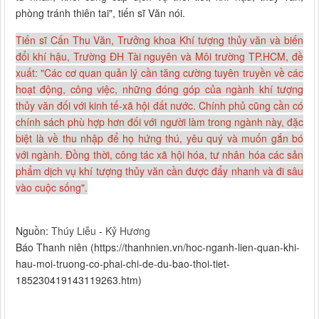
phòng tránh thiên tai", tiến sĩ Văn nói.
Tiến sĩ Cấn Thu Văn, Trưởng khoa Khí tượng thủy văn và biến
đổi khí hậu, Trường ĐH Tài nguyên và Môi trường TP.HCM, đề
xuất: "Các cơ quan quản lý cần tăng cường tuyên truyền về các
hoạt động, công việc, những đóng góp của ngành khí tượng
thủy văn đối với kinh tế-xã hội đất nước. Chính phủ cũng cần có
chính sách phù hợp hơn đối với người làm trong ngành này, đặc
biệt là về thu nhập để họ hứng thú, yêu quý và muốn gắn bó
với ngành. Đồng thời, công tác xã hội hóa, tư nhân hóa các sản
phẩm dịch vụ khí tượng thủy văn cần được đẩy nhanh và đi sâu
vào cuộc sống".
Nguồn:
Thúy Liễu
-
Kỷ Hương
Báo Thanh niên (https://thanhnien.vn/hoc-nganh-lien-quan-khi-
hau-moi-truong-co-phai-chi-de-du-bao-thoi-tiet-
185230419143119263.htm)