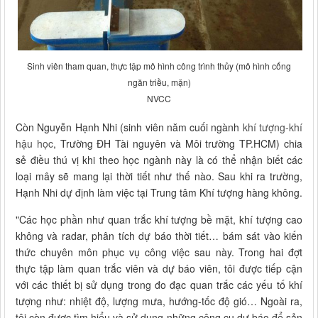
Sinh viên tham quan, thực tập mô hình công trình thủy (mô hình cống
ngăn triều, mặn)
NVCC
Còn Nguyễn Hạnh Nhi (sinh viên năm cuối ngành
khí tượng-khí
hậu học
, Trường ĐH Tài nguyên và Môi trường TP.HCM) chia
sẻ điều thú vị khi theo học ngành này là có thể nhận biết các
loại mây sẽ mang lại thời tiết như thế nào. Sau khi ra trường,
Hạnh Nhi dự định làm việc tại Trung tâm Khí tượng hàng không.
"Các học phần như quan trắc khí tượng bề mặt, khí tượng cao
không và radar, phân tích dự báo thời tiết… bám sát vào kiến
thức chuyên môn phục vụ công việc sau này. Trong hai đợt
thực tập làm quan trắc viên và dự báo viên, tôi được tiếp cận
với các thiết bị sử dụng trong đo đạc quan trắc các yếu tố khí
tượng như: nhiệt độ, lượng mưa, hướng-tốc độ gió… Ngoài ra,
tôi còn được tìm hiểu và sử dụng những công cụ dự báo để sản