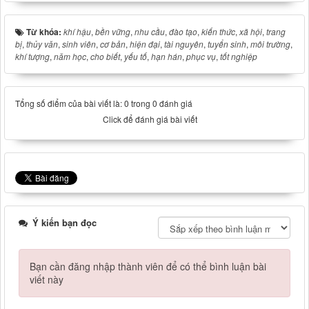
Từ khóa:
khí hậu
,
bền vững
,
nhu cầu
,
đào tạo
,
kiến thức
,
xã hội
,
trang
bị
,
thủy văn
,
sinh viên
,
cơ bản
,
hiện đại
,
tài nguyên
,
tuyển sinh
,
môi trường
,
khí tượng
,
năm học
,
cho biết
,
yếu tố
,
hạn hán
,
phục vụ
,
tốt nghiệp
Tổng số điểm của bài viết là: 0 trong 0 đánh giá
Click để đánh giá bài viết
Ý kiến bạn đọc
Bạn cần đăng nhập thành viên để có thể bình luận bài
viết này