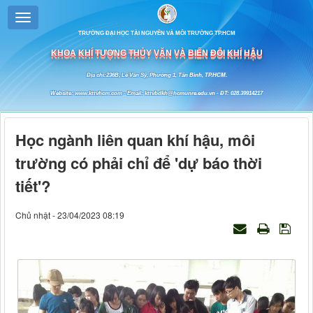
TRƯỜNG ĐẠI HỌC TÀI NGUYÊN VÀ MÔI TRƯỜNG TP.HCM
KHOA KHÍ TƯỢNG THỦY VĂN VÀ BIẾN ĐỔI KHÍ HẬU
Địa chỉ:236B, Lê Văn Sỹ, Phường 1, Tân Bình, TP.HCM.
Website: www.kttvhcm.com - Email: kttvbdkh@hcmunre.edu.vn - ĐT: 028.39914217
Học ngành liên quan khí hậu, môi
trường có phải chỉ để 'dự báo thời
tiết'?
Chủ nhật - 23/04/2023 08:19