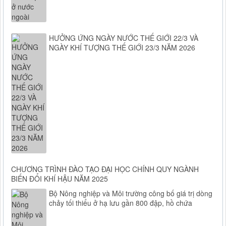
HƯỞNG ỨNG NGÀY NƯỚC THẾ GIỚI 22/3 VÀ
NGÀY KHÍ TƯỢNG THẾ GIỚI 23/3 NĂM 2026
CHƯƠNG TRÌNH ĐÀO TẠO ĐẠI HỌC CHÍNH QUY NGÀNH
BIẾN ĐỔI KHÍ HẬU NĂM 2025
Bộ Nông nghiệp và Môi trường công bố giá trị dòng
chảy tối thiểu ở hạ lưu gần 800 đập, hồ chứa