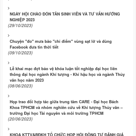
NGÀY HỘI CHÀO ĐÓN TÂN SINH VIÊN VÀ TƯ VẤN HƯỚNG
NGHIỆP 2023
(29/10/2023)
Chuyện "đo" mưa bão "chỉ điểm" vùng sạt lở và dùng
Facebook đưa tin thời tiết
(09/10/2023)
Lễ khai mạc đợt bảo vệ khóa luận tốt nghiệp đại học liên
thông đại học ngành Khí tượng - Khí hậu học và ngành Thủy
văn học năm 2023
(08/06/2023)
Họp trao đổi hợp tác giữa trung tâm CARE - Đại học Bách
Khoa TPHCM và nhóm nghiên cứu về Khí tượng Thủy văn –
trường Đại học Tài nguyên và môi trường TPHCM
(20/06/2023)
KHOA KTTV&BĐKH TỔ CHỨC HỌP HỘI ĐỒNG TỰ ĐÂNH GIÁ