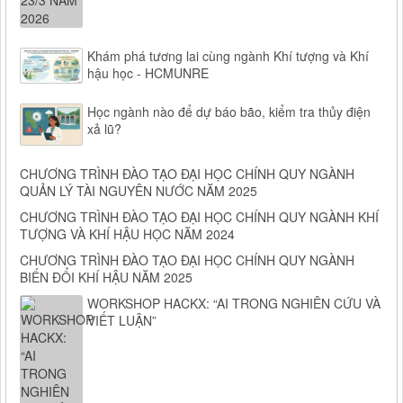
Khám phá tương lai cùng ngành Khí tượng và Khí
hậu học - HCMUNRE
Học ngành nào để dự báo bão, kiểm tra thủy điện
xả lũ?
CHƯƠNG TRÌNH ĐÀO TẠO ĐẠI HỌC CHÍNH QUY NGÀNH
QUẢN LÝ TÀI NGUYÊN NƯỚC NĂM 2025
CHƯƠNG TRÌNH ĐÀO TẠO ĐẠI HỌC CHÍNH QUY NGÀNH KHÍ
TƯỢNG VÀ KHÍ HẬU HỌC NĂM 2024
CHƯƠNG TRÌNH ĐÀO TẠO ĐẠI HỌC CHÍNH QUY NGÀNH
BIẾN ĐỔI KHÍ HẬU NĂM 2025
WORKSHOP HACKX: “AI TRONG NGHIÊN CỨU VÀ
VIẾT LUẬN”