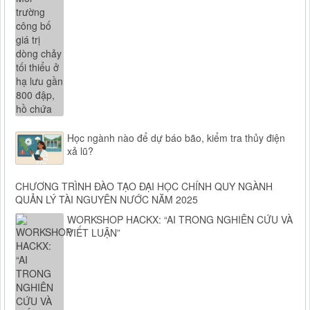
Học ngành nào để dự báo bão, kiểm tra thủy điện
xả lũ?
CHƯƠNG TRÌNH ĐÀO TẠO ĐẠI HỌC CHÍNH QUY NGÀNH
QUẢN LÝ TÀI NGUYÊN NƯỚC NĂM 2025
WORKSHOP HACKX: “AI TRONG NGHIÊN CỨU VÀ
VIẾT LUẬN”