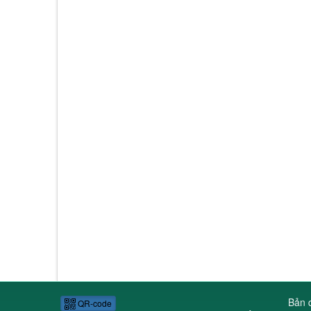
Bản q
QR-code