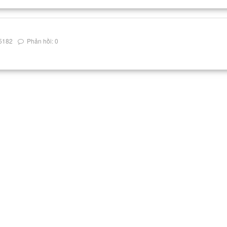
5182
Phản hồi: 0