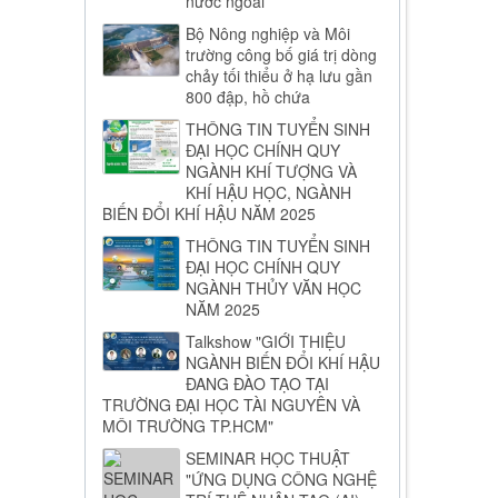
nước ngoài
Bộ Nông nghiệp và Môi
trường công bố giá trị dòng
chảy tối thiểu ở hạ lưu gần
800 đập, hồ chứa
THÔNG TIN TUYỂN SINH
ĐẠI HỌC CHÍNH QUY
NGÀNH KHÍ TƯỢNG VÀ
KHÍ HẬU HỌC, NGÀNH
BIẾN ĐỔI KHÍ HẬU NĂM 2025
THÔNG TIN TUYỂN SINH
ĐẠI HỌC CHÍNH QUY
NGÀNH THỦY VĂN HỌC
NĂM 2025
Talkshow "GIỚI THIỆU
NGÀNH BIẾN ĐỔI KHÍ HẬU
ĐANG ĐÀO TẠO TẠI
TRƯỜNG ĐẠI HỌC TÀI NGUYÊN VÀ
MÔI TRƯỜNG TP.HCM"
SEMINAR HỌC THUẬT
"ỨNG DỤNG CÔNG NGHỆ