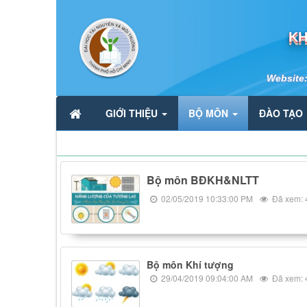
KH
Website
GIỚI THIỆU
BỘ MÔN
ĐÀO TẠO
Bộ môn BĐKH&NLTT
02/05/2019 10:33:00 PM
Đã xem: 
Bộ môn Khí tượng
29/04/2019 09:04:00 AM
Đã xem: 