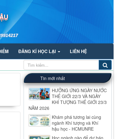
HẬU
39914217
ĐIỂM
ĐĂNG KÍ HỌC LẠI
LIÊN HỆ
Tin mới nhất
HƯỞNG ỨNG NGÀY NƯỚC
THẾ GIỚI 22/3 VÀ NGÀY
KHÍ TƯỢNG THẾ GIỚI 23/3
NĂM 2026
Khám phá tương lai cùng
ngành Khí tượng và Khí
hậu học - HCMUNRE
Học ngành nào để dự báo