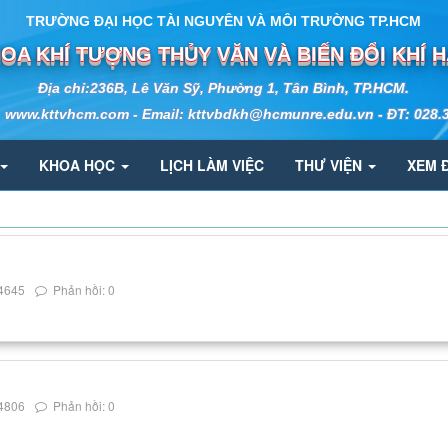
TRƯỜNG ĐẠI HỌC TÀI NGUYÊN VÀ MÔI TRƯỜNG TP.HCM
OA KHÍ TƯỢNG THỦY VĂN VÀ BIẾN ĐỔI KHÍ 
Địa chỉ:236B, Lê Văn Sỹ, Phường 1, Tân Bình, TP.HCM.
: www.kttvhcm.com - Email: kttvbdkh@hcmunre.edu.vn - ĐT: 028.
KHOA HỌC
LỊCH LÀM VIỆC
THƯ VIỆN
XEM 
4645
Phản hồi: 0
4806
Phản hồi: 0