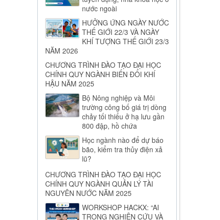
nước ngoài
HƯỞNG ỨNG NGÀY NƯỚC
THẾ GIỚI 22/3 VÀ NGÀY
KHÍ TƯỢNG THẾ GIỚI 23/3
NĂM 2026
CHƯƠNG TRÌNH ĐÀO TẠO ĐẠI HỌC
CHÍNH QUY NGÀNH BIẾN ĐỔI KHÍ
HẬU NĂM 2025
Bộ Nông nghiệp và Môi
trường công bố giá trị dòng
chảy tối thiểu ở hạ lưu gần
800 đập, hồ chứa
Học ngành nào để dự báo
bão, kiểm tra thủy điện xả
lũ?
CHƯƠNG TRÌNH ĐÀO TẠO ĐẠI HỌC
CHÍNH QUY NGÀNH QUẢN LÝ TÀI
NGUYÊN NƯỚC NĂM 2025
WORKSHOP HACKX: “AI
TRONG NGHIÊN CỨU VÀ