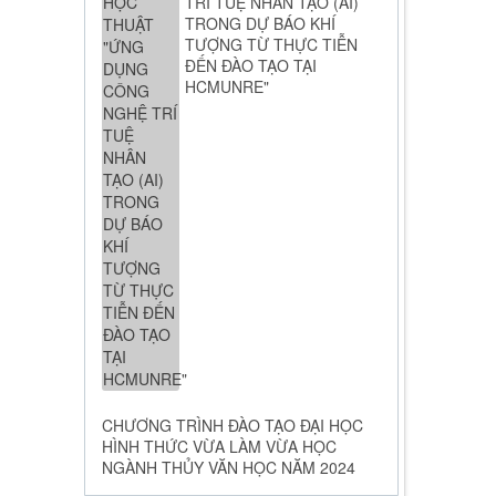
TRÍ TUỆ NHÂN TẠO (AI)
TRONG DỰ BÁO KHÍ
TƯỢNG TỪ THỰC TIỄN
ĐẾN ĐÀO TẠO TẠI
HCMUNRE"
CHƯƠNG TRÌNH ĐÀO TẠO ĐẠI HỌC
HÌNH THỨC VỪA LÀM VỪA HỌC
NGÀNH THỦY VĂN HỌC NĂM 2024