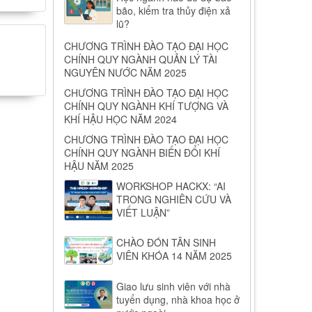
bão, kiểm tra thủy điện xả
lũ?
CHƯƠNG TRÌNH ĐÀO TẠO ĐẠI HỌC
CHÍNH QUY NGÀNH QUẢN LÝ TÀI
NGUYÊN NƯỚC NĂM 2025
CHƯƠNG TRÌNH ĐÀO TẠO ĐẠI HỌC
CHÍNH QUY NGÀNH KHÍ TƯỢNG VÀ
KHÍ HẬU HỌC NĂM 2024
CHƯƠNG TRÌNH ĐÀO TẠO ĐẠI HỌC
CHÍNH QUY NGÀNH BIẾN ĐỔI KHÍ
HẬU NĂM 2025
WORKSHOP HACKX: “AI
TRONG NGHIÊN CỨU VÀ
VIẾT LUẬN”
CHÀO ĐÓN TÂN SINH
VIÊN KHÓA 14 NĂM 2025
Giao lưu sinh viên với nhà
tuyển dụng, nhà khoa học ở