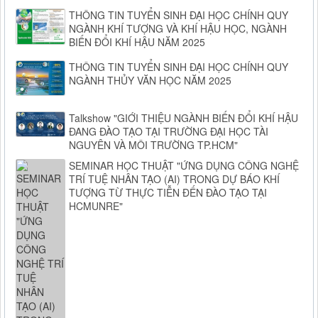
THÔNG TIN TUYỂN SINH ĐẠI HỌC CHÍNH QUY
NGÀNH KHÍ TƯỢNG VÀ KHÍ HẬU HỌC, NGÀNH
BIẾN ĐỔI KHÍ HẬU NĂM 2025
THÔNG TIN TUYỂN SINH ĐẠI HỌC CHÍNH QUY
NGÀNH THỦY VĂN HỌC NĂM 2025
Talkshow "GIỚI THIỆU NGÀNH BIẾN ĐỔI KHÍ HẬU
ĐANG ĐÀO TẠO TẠI TRƯỜNG ĐẠI HỌC TÀI
NGUYÊN VÀ MÔI TRƯỜNG TP.HCM"
SEMINAR HỌC THUẬT "ỨNG DỤNG CÔNG NGHỆ
TRÍ TUỆ NHÂN TẠO (AI) TRONG DỰ BÁO KHÍ
TƯỢNG TỪ THỰC TIỄN ĐẾN ĐÀO TẠO TẠI
HCMUNRE"