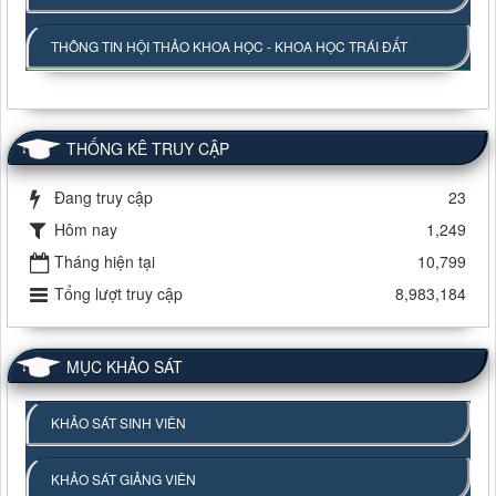
THÔNG TIN HỘI THẢO KHOA HỌC - KHOA HỌC TRÁI ĐẤT
THỐNG KÊ TRUY CẬP
Đang truy cập
23
Hôm nay
1,249
Tháng hiện tại
10,799
Tổng lượt truy cập
8,983,184
MỤC KHẢO SÁT
KHẢO SÁT SINH VIÊN
KHẢO SÁT GIẢNG VIÊN