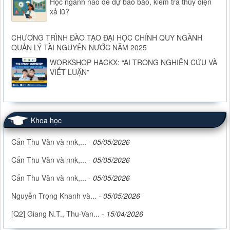
Học ngành nào để dự báo bão, kiểm tra thủy điện
xả lũ?
CHƯƠNG TRÌNH ĐÀO TẠO ĐẠI HỌC CHÍNH QUY NGÀNH
QUẢN LÝ TÀI NGUYÊN NƯỚC NĂM 2025
WORKSHOP HACKX: “AI TRONG NGHIÊN CỨU VÀ
VIẾT LUẬN”
Khoa học
Cấn Thu Văn và nnk,...
-
05/05/2026
Cấn Thu Văn và nnk,...
-
05/05/2026
Cấn Thu Văn và nnk,...
-
05/05/2026
Nguyễn Trọng Khanh và...
-
05/05/2026
[Q2] Giang N.T., Thu-Van...
-
15/04/2026