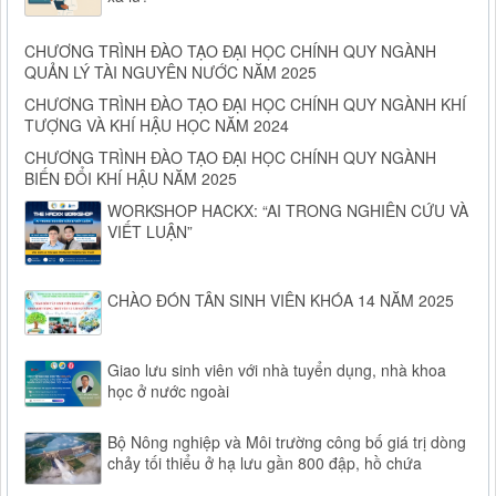
CHƯƠNG TRÌNH ĐÀO TẠO ĐẠI HỌC CHÍNH QUY NGÀNH
QUẢN LÝ TÀI NGUYÊN NƯỚC NĂM 2025
CHƯƠNG TRÌNH ĐÀO TẠO ĐẠI HỌC CHÍNH QUY NGÀNH KHÍ
TƯỢNG VÀ KHÍ HẬU HỌC NĂM 2024
CHƯƠNG TRÌNH ĐÀO TẠO ĐẠI HỌC CHÍNH QUY NGÀNH
BIẾN ĐỔI KHÍ HẬU NĂM 2025
WORKSHOP HACKX: “AI TRONG NGHIÊN CỨU VÀ
VIẾT LUẬN”
CHÀO ĐÓN TÂN SINH VIÊN KHÓA 14 NĂM 2025
Giao lưu sinh viên với nhà tuyển dụng, nhà khoa
học ở nước ngoài
Bộ Nông nghiệp và Môi trường công bố giá trị dòng
chảy tối thiểu ở hạ lưu gần 800 đập, hồ chứa