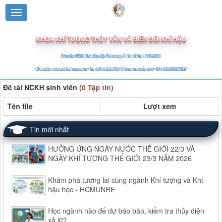
TRƯỜNG ĐẠI HỌC TÀI NGUYÊN VÀ MÔI TRƯỜNG TP.HCM
KHOA KHÍ TƯỢNG THỦY VĂN VÀ BIẾN ĐỔI KHÍ HẬU
Địa chỉ:236B, Lê Văn Sỹ, Phường 1, Tân Bình, TP.HCM.
Website: www.kttvhcm.com - Email: kttvbdkh@hcmunre.edu.vn - ĐT: 028.39914217
Đề tài NCKH sinh viên
(0 Tập tin)
Tên file
Lượt xem
Tin mới nhất
HƯỞNG ỨNG NGÀY NƯỚC THẾ GIỚI 22/3 VÀ
NGÀY KHÍ TƯỢNG THẾ GIỚI 23/3 NĂM 2026
Khám phá tương lai cùng ngành Khí tượng và Khí
hậu học - HCMUNRE
Học ngành nào để dự báo bão, kiểm tra thủy điện
xả lũ?