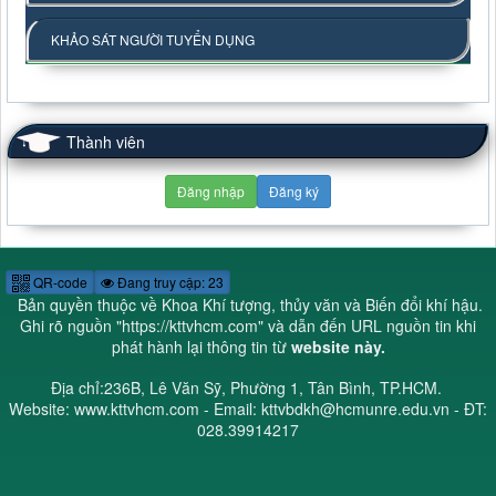
KHẢO SÁT NGƯỜI TUYỂN DỤNG
Thành viên
Đăng nhập
Đăng ký
QR-code
Đang truy cập: 23
Bản quyền thuộc về Khoa Khí tượng, thủy văn và Biến đổi khí hậu.
Ghi rõ nguồn "
https://kttvhcm.com
" và dẫn đến URL nguồn tin khi
phát hành lại thông tin từ
website này.
Địa chỉ:236B, Lê Văn Sỹ, Phường 1, Tân Bình, TP.HCM.
Website: www.kttvhcm.com - Email: kttvbdkh@hcmunre.edu.vn - ĐT:
028.39914217