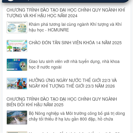
CHƯƠNG TRÌNH ĐÀO TẠO ĐẠI HỌC CHÍNH QUY NGÀNH KHÍ
TƯỢNG VÀ KHÍ HẬU HỌC NĂM 2024
Khám phá tương lai cùng ngành Khí tượng và Khí
hậu học - HCMUNRE
CHÀO ĐÓN TÂN SINH VIÊN KHÓA 14 NĂM 2025
Giao lưu sinh viên với nhà tuyển dụng, nhà khoa
học ở nước ngoài
HƯỞNG ỨNG NGÀY NƯỚC THẾ GIỚI 22/3 VÀ
NGÀY KHÍ TƯỢNG THẾ GIỚI 23/3 NĂM 2026
CHƯƠNG TRÌNH ĐÀO TẠO ĐẠI HỌC CHÍNH QUY NGÀNH
BIẾN ĐỔI KHÍ HẬU NĂM 2025
Bộ Nông nghiệp và Môi trường công bố giá trị dòng
chảy tối thiểu ở hạ lưu gần 800 đập, hồ chứa