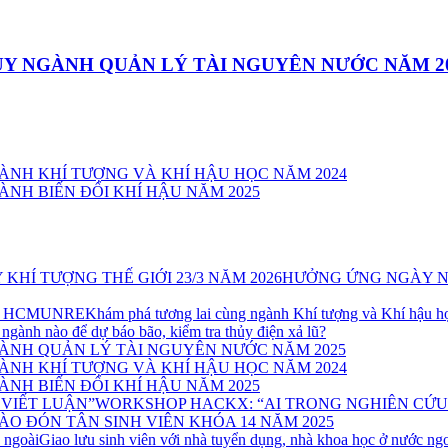
Y NGÀNH QUẢN LÝ TÀI NGUYÊN NƯỚC NĂM 2
ÀNH KHÍ TƯỢNG VÀ KHÍ HẬU HỌC NĂM 2024
NH BIẾN ĐỔI KHÍ HẬU NĂM 2025
HƯỞNG ỨNG NGÀY NƯỚ
Khám phá tương lai cùng ngành Khí tượng và Khí hậ
ngành nào để dự báo bão, kiểm tra thủy điện xả lũ?
ÀNH QUẢN LÝ TÀI NGUYÊN NƯỚC NĂM 2025
ÀNH KHÍ TƯỢNG VÀ KHÍ HẬU HỌC NĂM 2024
NH BIẾN ĐỔI KHÍ HẬU NĂM 2025
WORKSHOP HACKX: “AI TRONG NGHIÊN CỨU
ÀO ĐÓN TÂN SINH VIÊN KHÓA 14 NĂM 2025
Giao lưu sinh viên với nhà tuyển dụng, nhà khoa học ở nước ng