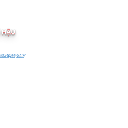
M
Í HẬU
28.39914217