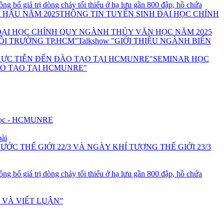
g bố giá trị dòng chảy tối thiểu ở hạ lưu gần 800 đập, hồ chứa
THÔNG TIN TUYỂN SINH ĐẠI HỌC CHÍNH
ĐẠI HỌC CHÍNH QUY NGÀNH THỦY VĂN HỌC NĂM 2025
Talkshow "GIỚI THIỆU NGÀNH BIẾN
SEMINAR HỌC
ÀO TẠO TẠI HCMUNRE"
u học - HCMUNRE
oài
C THẾ GIỚI 22/3 VÀ NGÀY KHÍ TƯỢNG THẾ GIỚI 23/3
g bố giá trị dòng chảy tối thiểu ở hạ lưu gần 800 đập, hồ chứa
 VÀ VIẾT LUẬN”