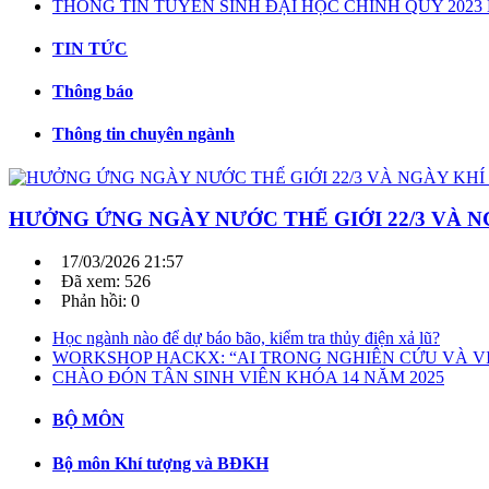
THÔNG TIN TUYỂN SINH ĐẠI HỌC CHÍNH QUY 202
TIN TỨC
Thông báo
Thông tin chuyên ngành
HƯỞNG ỨNG NGÀY NƯỚC THẾ GIỚI 22/3 VÀ NG
17/03/2026 21:57
Đã xem: 526
Phản hồi: 0
Học ngành nào để dự báo bão, kiểm tra thủy điện xả lũ?
WORKSHOP HACKX: “AI TRONG NGHIÊN CỨU VÀ V
CHÀO ĐÓN TÂN SINH VIÊN KHÓA 14 NĂM 2025
BỘ MÔN
Bộ môn Khí tượng và BĐKH