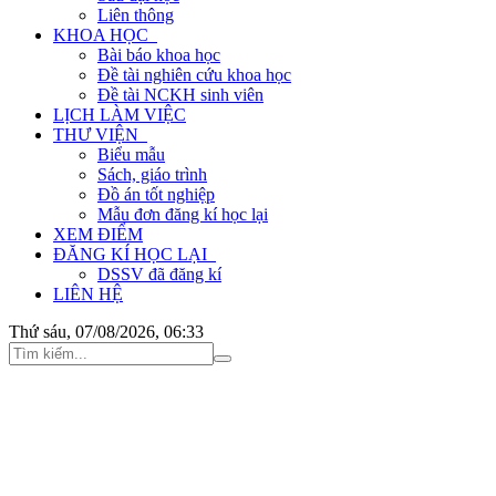
Liên thông
KHOA HỌC
Bài báo khoa học
Đề tài nghiên cứu khoa học
Đề tài NCKH sinh viên
LỊCH LÀM VIỆC
THƯ VIỆN
Biểu mẫu
Sách, giáo trình
Đồ án tốt nghiệp
Mẫu đơn đăng kí học lại
XEM ĐIỂM
ĐĂNG KÍ HỌC LẠI
DSSV đã đăng kí
LIÊN HỆ
Thứ sáu, 07/08/2026, 06:33