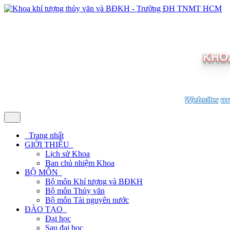
KHOA
Website: w
Trang nhất
GIỚI THIỆU
Lịch sử Khoa
Ban chủ nhiệm Khoa
BỘ MÔN
Bộ môn Khí tượng và BĐKH
Bộ môn Thủy văn
Bộ môn Tài nguyên nước
ĐÀO TẠO
Đại học
Sau đại học