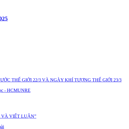
025
C THẾ GIỚI 22/3 VÀ NGÀY KHÍ TƯỢNG THẾ GIỚI 23/3
u học - HCMUNRE
 VÀ VIẾT LUẬN”
oài