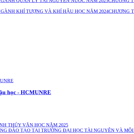
CHƯƠNG T
CHƯƠNG T
 hậu học - HCMUNRE
NH THỦY VĂN HỌC NĂM 2025
 ĐANG ĐÀO TẠO TẠI TRƯỜNG ĐẠI HỌC TÀI NGUYÊN VÀ MÔ