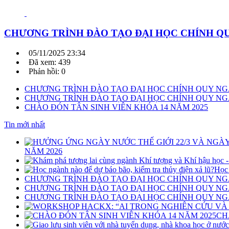
CHƯƠNG TRÌNH ĐÀO TẠO ĐẠI HỌC CHÍNH QU
05/11/2025 23:34
Đã xem: 439
Phản hồi: 0
CHƯƠNG TRÌNH ĐÀO TẠO ĐẠI HỌC CHÍNH QUY NG
CHƯƠNG TRÌNH ĐÀO TẠO ĐẠI HỌC CHÍNH QUY NGÀ
CHÀO ĐÓN TÂN SINH VIÊN KHÓA 14 NĂM 2025
Tin mới nhất
NĂM 2026
Học 
CHƯƠNG TRÌNH ĐÀO TẠO ĐẠI HỌC CHÍNH QUY NG
CHƯƠNG TRÌNH ĐÀO TẠO ĐẠI HỌC CHÍNH QUY NG
CHƯƠNG TRÌNH ĐÀO TẠO ĐẠI HỌC CHÍNH QUY NGÀ
CH