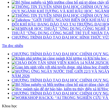
QUY NGÀNH KHÍ TƯỢNG VÀ KHÍ HẬU HỌC, NGÀNH 
ĐỔI KHÍ HẬU ĐANG ĐÀO TẠO TẠI TRƯỜNG ĐẠI HỌ
THUẬT "ỨNG DỤNG CÔNG NGHỆ TRÍ TUỆ NHÂN TẠO
CHƯƠNG TRÌNH ĐÀO TẠO ĐẠI HỌC HÌNH THỨC VỪ
Tin đọc nhiều
CHƯƠNG TRÌNH ĐÀO TẠO ĐẠI HỌC CHÍNH QUY NG
CH
NĂM 2026
CHƯƠNG TRÌNH ĐÀO TẠO ĐẠI HỌC CHÍNH QUY NGÀ
Học 
CHƯƠNG TRÌNH ĐÀO TẠO ĐẠI HỌC CHÍNH QUY NG
Khoa học