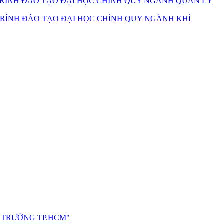
RÌNH ĐÀO TẠO ĐẠI HỌC CHÍNH QUY NGÀNH QUẢN LÝ
RÌNH ĐÀO TẠO ĐẠI HỌC CHÍNH QUY NGÀNH KHÍ
I TRƯỜNG TP.HCM"