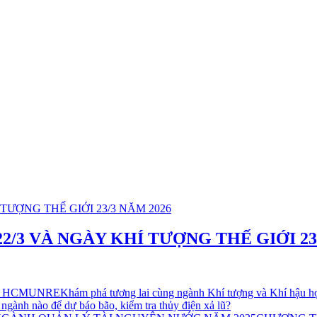
/3 VÀ NGÀY KHÍ TƯỢNG THẾ GIỚI 23/
Khám phá tương lai cùng ngành Khí tượng và Khí hậ
ngành nào để dự báo bão, kiểm tra thủy điện xả lũ?