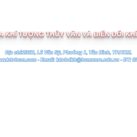
TRƯỜNG ĐẠI HỌC TÀI NGUYÊN VÀ MÔI TRƯỜNG TP.HC
 KHÍ TƯỢNG THỦY VĂN VÀ BIẾN ĐỔI KH
Địa chỉ:236B, Lê Văn Sỹ, Phường 1, Tân Bình, TP.HCM.
ww.kttvhcm.com - Email: kttvbdkh@hcmunre.edu.vn - ĐT: 0