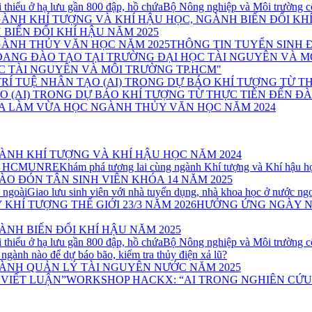
Bộ Nông nghiệp và Môi trường côn
BIẾN ĐỔI KHÍ HẬU NĂM 2025
THÔNG TIN TUYỂN SINH 
C TÀI NGUYÊN VÀ MÔI TRƯỜNG TP.HCM"
 (AI) TRONG DỰ BÁO KHÍ TƯỢNG TỪ THỰC TIỄN ĐẾN Đ
A LÀM VỪA HỌC NGÀNH THỦY VĂN HỌC NĂM 2024
ÀNH KHÍ TƯỢNG VÀ KHÍ HẬU HỌC NĂM 2024
Khám phá tương lai cùng ngành Khí tượng và Khí hậ
ÀO ĐÓN TÂN SINH VIÊN KHÓA 14 NĂM 2025
Giao lưu sinh viên với nhà tuyển dụng, nhà khoa học ở nước ng
HƯỞNG ỨNG NGÀY NƯỚ
NH BIẾN ĐỔI KHÍ HẬU NĂM 2025
Bộ Nông nghiệp và Môi trường côn
ngành nào để dự báo bão, kiểm tra thủy điện xả lũ?
ÀNH QUẢN LÝ TÀI NGUYÊN NƯỚC NĂM 2025
WORKSHOP HACKX: “AI TRONG NGHIÊN CỨU