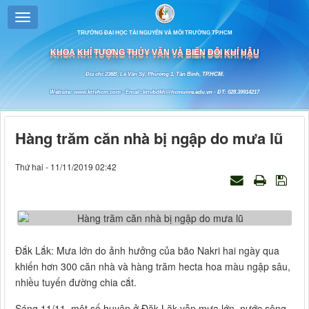
TRƯỜNG ĐẠI HỌC TÀI NGUYÊN VÀ MÔI TRƯỜNG TP.HCM
KHOA KHÍ TƯỢNG THỦY VĂN VÀ BIẾN ĐỔI KHÍ HẬU
Địa chỉ:236B, Lê Văn Sỹ, Phường 1, Tân Bình, TP.HCM.
Website: www.kttvhcm.com - Email: kttvbdkh@hcmunre.edu.vn - ĐT: 028.39914217
Hàng trăm căn nhà bị ngập do mưa lũ
Thứ hai - 11/11/2019 02:42
Đắk Lắk:
Mưa lớn do ảnh hưởng của bão Nakri hai ngày qua
khiến hơn 300 căn nhà và hàng trăm hecta hoa màu ngập sâu,
nhiều tuyến đường chia cắt.
Sáng 11/11, một số huyện ở Đăk Lăk vẫn mưa lớn, nước sông