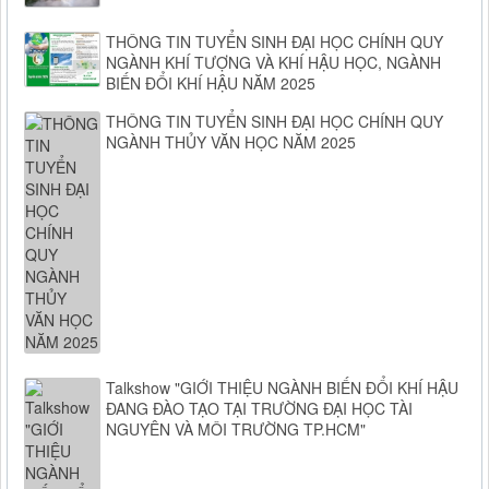
THÔNG TIN TUYỂN SINH ĐẠI HỌC CHÍNH QUY
NGÀNH KHÍ TƯỢNG VÀ KHÍ HẬU HỌC, NGÀNH
BIẾN ĐỔI KHÍ HẬU NĂM 2025
THÔNG TIN TUYỂN SINH ĐẠI HỌC CHÍNH QUY
NGÀNH THỦY VĂN HỌC NĂM 2025
Talkshow "GIỚI THIỆU NGÀNH BIẾN ĐỔI KHÍ HẬU
ĐANG ĐÀO TẠO TẠI TRƯỜNG ĐẠI HỌC TÀI
NGUYÊN VÀ MÔI TRƯỜNG TP.HCM"