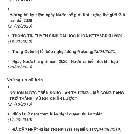
Hướng tới kỷ niệm ngày Nước thế giới-Khí tượng thế giới-Giờ
trái đất 2020
(21/02/2020)
THÔNG TIN TUYỂN SINH ĐẠI HỌC KHOA KTTV&BĐKH 2020
(18/03/2020)
(29/04/2020)
Trung Quốc bị tố 'bóp nghẹt' dòng Mekong
Ngày Nước thế giới năm 2020 : Nước và biến đổi khí hậu
(20/02/2020)
Những tin cũ hơn
NGUỒN NƯỚC TRÊN SÔNG LAN THƯƠNG – MÊ CÔNG ĐANG
TRỞ THÀNH “VŨ KHÍ CHIẾN LƯỢC”
(21/10/2019)
Nhìn lại 2 năm thực hiện Nghị quyết ‘thuận thiên’
(17/06/2019)
(24/05/2019)
ĐÃ CẬP NHẬT ĐIỂM THI HKII (18-19) ĐẾN 11/7