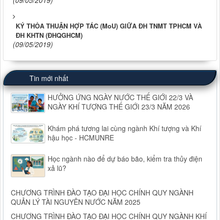
(09/05/2019)
KÝ THỎA THUẬN HỢP TÁC (MoU) GIỮA ĐH TNMT TPHCM VÀ
ĐH KHTN (ĐHQGHCM)
(09/05/2019)
Tin mới nhất
HƯỞNG ỨNG NGÀY NƯỚC THẾ GIỚI 22/3 VÀ
NGÀY KHÍ TƯỢNG THẾ GIỚI 23/3 NĂM 2026
Khám phá tương lai cùng ngành Khí tượng và Khí
hậu học - HCMUNRE
Học ngành nào để dự báo bão, kiểm tra thủy điện
xả lũ?
CHƯƠNG TRÌNH ĐÀO TẠO ĐẠI HỌC CHÍNH QUY NGÀNH
QUẢN LÝ TÀI NGUYÊN NƯỚC NĂM 2025
CHƯƠNG TRÌNH ĐÀO TẠO ĐẠI HỌC CHÍNH QUY NGÀNH KHÍ