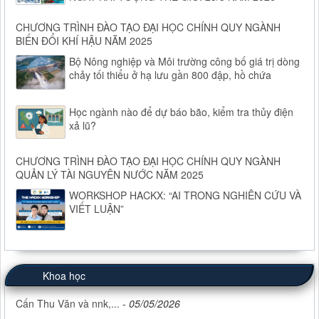
CHƯƠNG TRÌNH ĐÀO TẠO ĐẠI HỌC CHÍNH QUY NGÀNH
BIẾN ĐỔI KHÍ HẬU NĂM 2025
Bộ Nông nghiệp và Môi trường công bố giá trị dòng
chảy tối thiểu ở hạ lưu gần 800 đập, hồ chứa
Học ngành nào để dự báo bão, kiểm tra thủy điện
xả lũ?
CHƯƠNG TRÌNH ĐÀO TẠO ĐẠI HỌC CHÍNH QUY NGÀNH
QUẢN LÝ TÀI NGUYÊN NƯỚC NĂM 2025
WORKSHOP HACKX: “AI TRONG NGHIÊN CỨU VÀ
VIẾT LUẬN”
Khoa học
Cấn Thu Văn và nnk,...
-
05/05/2026