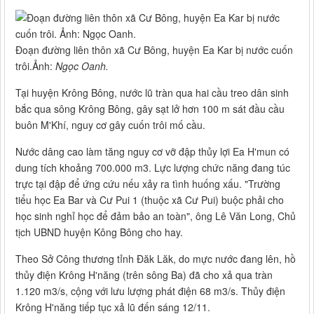
Đoạn đường liên thôn xã Cư Bông, huyện Ea Kar bị nước cuốn
trôi.
Ảnh:
Ngọc Oanh.
Tại huyện Krông Bông, nước lũ tràn qua hai cầu treo dân sinh
bắc qua sông Krông Bông, gây sạt lở hơn 100 m sát đầu cầu
buôn M'Khí, nguy cơ gây cuốn trôi mố cầu.
Nước dâng cao làm tăng nguy cơ vỡ đập thủy lợi Ea H'mun có
dung tích khoảng 700.000 m3. Lực lượng chức năng đang túc
trực tại đập để ứng cứu nếu xảy ra tình huống xấu. "Trường
tiểu học Ea Bar và Cư Pui 1 (thuộc xã Cư Pui) buộc phải cho
học sinh nghỉ học để đảm bảo an toàn", ông Lê Văn Long, Chủ
tịch UBND huyện Kông Bông cho hay.
Theo Sở Công thương tỉnh Đăk Lăk, do mực nước đang lên, hồ
thủy điện Krông H'năng (trên sông Ba) đã cho xả qua tràn
1.120 m3/s, cộng với lưu lượng phát điện 68 m3/s. Thủy điện
Krông H'năng tiếp tục xả lũ đến sáng 12/11.