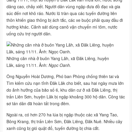
dâng cao, chảy xiết. Người dân vùng ngập đưa đồ đạc và gia
súc đến nơi khô ráo. Nước lũ tràn qua các tuyến đường liên
thôn khiến giao thông bị ách tắc, các xe buộc phải quay đầu đi
hướng khác. Cảnh sát dùng canô vận chuyển mì tôm, nước
uống cứu trợ người dân.
Những căn nhà ở buôn Yang Lăh, xã Đăk Liêng, huyện
Lăk, sáng 11/11. Ảnh:
Ngọc Oanh.
Ông Nguyễn Hoài Dương, Phó ban Phòng chống thiên tai và
Tìm kiếm cứu nạn tỉnh Đăk Lăk cho biết, sau hai ngày mưa lớn
do ảnh hưởng của bão số 6, khu dân cư ở xã Đăk Liêng, thị
trấn Liên Sơn, huyện Lăk bị ngập khoảng 300 hộ dân. Công tác
sơ tán dân đã hoàn tất trong đêm.
Ngoài ra, có hơn 270 ha lúa bị ngập thuộc các xã Yang Tao,
Bông Krang, thị trấn Liên Sơn, Đăk Liêng, Đăk Nuê. Nhiều cây
xanh cũng bị gió quật đổ, tuyến đường bị chia cắt.