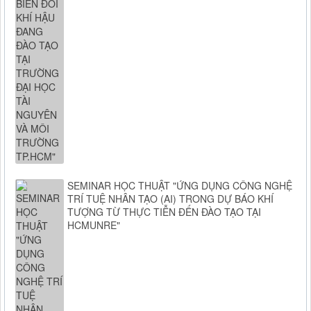
SEMINAR HỌC THUẬT "ỨNG DỤNG CÔNG NGHỆ
TRÍ TUỆ NHÂN TẠO (AI) TRONG DỰ BÁO KHÍ
TƯỢNG TỪ THỰC TIỄN ĐẾN ĐÀO TẠO TẠI
HCMUNRE"