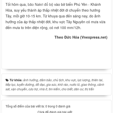
Tối hôm qua,
bão Nakri đổ bộ
vào bờ biển Phú Yên - Khánh
Hòa, suy yếu thành áp thấp nhiệt đới di chuyển theo hướng
Tây, mỗi giờ 10-15 km. Từ khuya qua đến sáng nay, do ảnh
hưởng của áp thấp nhiệt đới, khu vực Tây Nguyên có mưa vừa
đến mưa to trên diện rộng, có nơi 100 mm/12h.
Theo Đức Hóa (Vnexpress.net)
Từ khóa:
ảnh hưởng
,
đảm bảo
,
chủ tịch
,
khu vực
,
lực lượng
,
thiên tai
,
tiếp tục
,
tuyến đường
,
đồ đạc
,
gia súc
,
khô ráo
,
nước lũ
,
giao thông
,
cảnh
sát
,
vận chuyển
,
cứu trợ
,
nhà ở
,
tìm kiếm
,
cho biết
,
dân cư
,
thị trấn
Tổng số điểm của bài viết là: 0 trong 0 đánh giá
Click để đánh giá bài viết