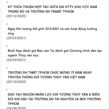
KÝ THỎA THUẬN HỢP TÁC GIỮA ĐÀI KTTV KHU VỰC NAM
TRUNG BỘ VÀ TRƯỜNG ĐH TN&MT TPHCM
(05/12/2020)
Ngày Khí tượng thế giới 23-3-2021 và các hoạt động hưởng
ứng
(23/03/2021)
Buổi Họp đánh giá Báo cáo Tự đánh giá Chương trình đào tạo
ngành Thủy văn học
(24/03/2021)
TRƯỜNG ĐH TNMT TPHCM CHÚC MỪNG 75 NĂM NGÀY
TRUYỀN THỐNG KHÍ TƯỢNG THỦY VĂN VIỆT NAM
(05/10/2020)
ĐÀO TẠO NGUỒN NHÂN LỰC KHÍ TƯỢNG THỦY VĂN & BIÊN
ĐỔI KHÍ HẬU TẠI TRƯỜNG ĐH TÀI NGUYÊN VÀ MÔI TRƯỜNG
TPHCM
(04/09/2020)