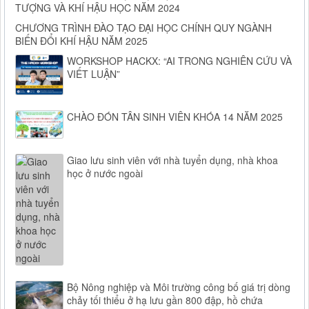
TƯỢNG VÀ KHÍ HẬU HỌC NĂM 2024
CHƯƠNG TRÌNH ĐÀO TẠO ĐẠI HỌC CHÍNH QUY NGÀNH
BIẾN ĐỔI KHÍ HẬU NĂM 2025
WORKSHOP HACKX: “AI TRONG NGHIÊN CỨU VÀ
VIẾT LUẬN”
CHÀO ĐÓN TÂN SINH VIÊN KHÓA 14 NĂM 2025
Giao lưu sinh viên với nhà tuyển dụng, nhà khoa
học ở nước ngoài
Bộ Nông nghiệp và Môi trường công bố giá trị dòng
chảy tối thiểu ở hạ lưu gần 800 đập, hồ chứa