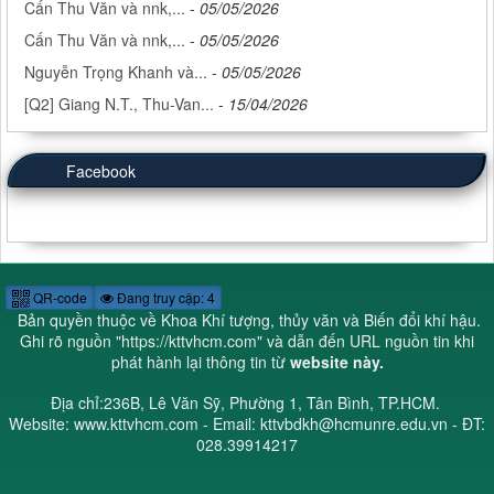
Cấn Thu Văn và nnk,...
-
05/05/2026
Cấn Thu Văn và nnk,...
-
05/05/2026
Nguyễn Trọng Khanh và...
-
05/05/2026
[Q2] Giang N.T., Thu-Van...
-
15/04/2026
Facebook
QR-code
Đang truy cập: 4
Bản quyền thuộc về Khoa Khí tượng, thủy văn và Biến đổi khí hậu.
Ghi rõ nguồn "
https://kttvhcm.com
" và dẫn đến URL nguồn tin khi
phát hành lại thông tin từ
website này.
Địa chỉ:236B, Lê Văn Sỹ, Phường 1, Tân Bình, TP.HCM.
Website: www.kttvhcm.com - Email: kttvbdkh@hcmunre.edu.vn - ĐT:
028.39914217