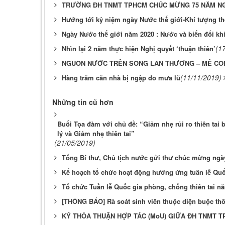
TRƯỜNG ĐH TNMT TPHCM CHÚC MỪNG 75 NĂM NG
Hướng tới kỷ niệm ngày Nước thế giới-Khí tượng thế
Ngày Nước thế giới năm 2020 : Nước và biến đổi kh
(1
Nhìn lại 2 năm thực hiện Nghị quyết ‘thuận thiên’
NGUỒN NƯỚC TRÊN SÔNG LAN THƯƠNG – MÊ CÔN
(11/11/2019)
Hàng trăm căn nhà bị ngập do mưa lũ
Những tin cũ hơn
Buổi Tọa đàm với chủ đề: “Giảm nhẹ rủi ro thiên tai
lý và Giảm nhẹ thiên tai”
(21/05/2019)
Tổng Bí thư, Chủ tịch nước gửi thư chúc mừng ngày
Kế hoạch tổ chức hoạt động hưởng ứng tuần lễ Quố
Tổ chức Tuần lễ Quốc gia phòng, chống thiên tai n
[THÔNG BÁO] Rà soát sinh viên thuộc diện buộc thô
KÝ THỎA THUẬN HỢP TÁC (MoU) GIỮA ĐH TNMT 