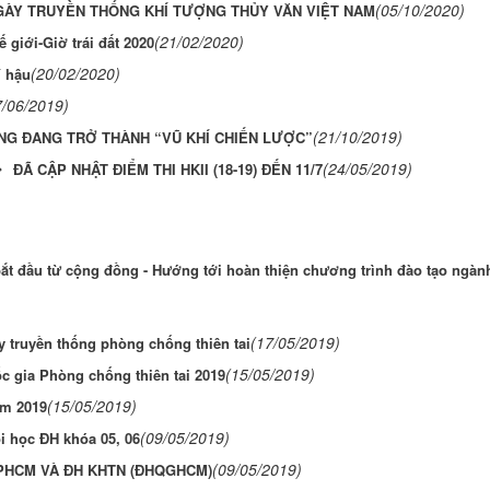
(05/10/2020)
ÀY TRUYỀN THỐNG KHÍ TƯỢNG THỦY VĂN VIỆT NAM
(21/02/2020)
 giới-Giờ trái đất 2020
(20/02/2020)
í hậu
7/06/2019)
(21/10/2019)
G ĐANG TRỞ THÀNH “VŨ KHÍ CHIẾN LƯỢC”
(24/05/2019)
ĐÃ CẬP NHẬT ĐIỂM THI HKII (18-19) ĐẾN 11/7
 bắt đầu từ cộng đồng - Hướng tới hoàn thiện chương trình đào tạo ngà
(17/05/2019)
 truyền thống phòng chống thiên tai
(15/05/2019)
c gia Phòng chống thiên tai 2019
(15/05/2019)
ăm 2019
(09/05/2019)
i học ĐH khóa 05, 06
(09/05/2019)
TPHCM VÀ ĐH KHTN (ĐHQGHCM)