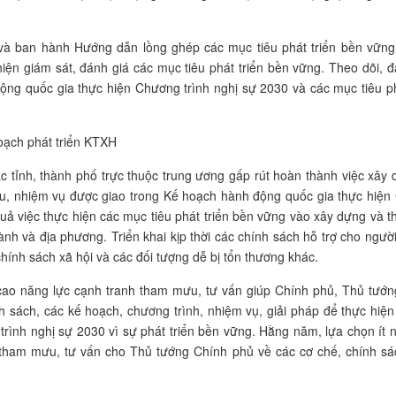
à ban hành Hướng dẫn lồng ghép các mục tiêu phát triển bền vững
hiện giám sát, đánh giá các mục tiêu phát triển bền vững. Theo dõi, đ
ng quốc gia thực hiện Chương trình nghị sự 2030 và các mục tiêu ph
oạch phát triển KTXH
c tỉnh, thành phố trực thuộc trung ương gấp rút hoàn thành việc xây
êu, nhiệm vụ được giao trong Kế hoạch hành động quốc gia thực hiệ
uả việc thực hiện các mục tiêu phát triển bền vững vào xây dựng và t
gành và địa phương. Triển khai kịp thời các chính sách hỗ trợ cho ngườ
hính sách xã hội và các đối tượng dễ bị tổn thương khác.
cao năng lực cạnh tranh tham mưu, tư vấn giúp Chính phủ, Thủ tướ
h sách, các kế hoạch, chương trình, nhiệm vụ, giải pháp để thực hiện
ình nghị sự 2030 vì sự phát triển bền vững. Hằng năm, lựa chọn ít 
 tham mưu, tư vấn cho Thủ tướng Chính phủ về các cơ chế, chính sá