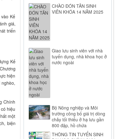
CHÀO ĐÓN TÂN SINH
VIÊN KHÓA 14 NĂM 2025
 vào Kế
ánh giá,
át triển
Giao lưu sinh viên với nhà
tuyển dụng, nhà khoa học ở
 dựng Kế
nước ngoài
n Chương
hực hiện
i nghèo,
ng Chính
Bộ Nông nghiệp và Môi
 có hiệu
trường công bố giá trị dòng
nhất một
chảy tối thiểu ở hạ lưu gần
ch, biện
800 đập, hồ chứa
THÔNG TIN TUYỂN SINH