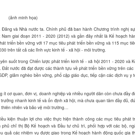
(ảnh minh họa)
ủa Đảng và Nhà nước ta. Chính phủ đã ban hành Chương trình nghị s
ệt Nam giai đoạn 2011 - 2020 (2012) và gần đây nhất là Kế hoạch h
hát triển bền vững với 17 mục tiêu phát triển bền vững và 115 mục tiê
0 trên tất cả các lĩnh vực kinh tế - xã hội - môi trường.
ên suốt trong Chiến lược phát triển kinh tế - xã hội 2011 - 2020 và 
0. Đất nước đã đạt được các thành tựu về phát triển bền vững trên các 
 GDP, giảm nghèo bền vững, phổ cập giáo dục, tiếp cận các dịch vụ y 
g ít cơ quan, đơn vị, doanh nghiệp và nhiều người dân còn chưa đầy đ
ăng trưởng nhanh kinh tế và ổn định xã hội, mà chưa quan tâm đầy đủ, 
n thiên nhiên và bảo vệ môi trường…
iều kiện thuận lợi cho việc thực hiện thành công các mục tiêu phát t
hủ chỉ thị Bộ Kế hoạch và Đầu tư chủ trì, phối hợp với các bộ, ng
iệu quả các nhiệm vụ được giao trong Kế hoạch hành động quốc gia t