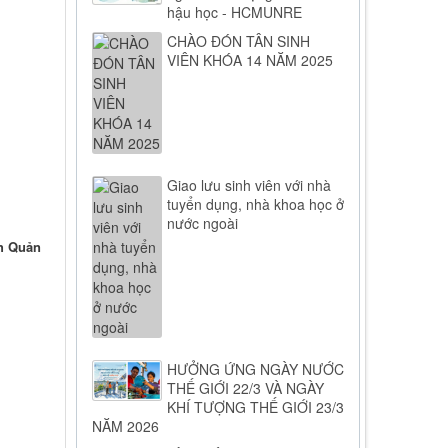
hậu học - HCMUNRE
CHÀO ĐÓN TÂN SINH
VIÊN KHÓA 14 NĂM 2025
Giao lưu sinh viên với nhà
tuyển dụng, nhà khoa học ở
nước ngoài
nh Quản
HƯỞNG ỨNG NGÀY NƯỚC
THẾ GIỚI 22/3 VÀ NGÀY
KHÍ TƯỢNG THẾ GIỚI 23/3
NĂM 2026