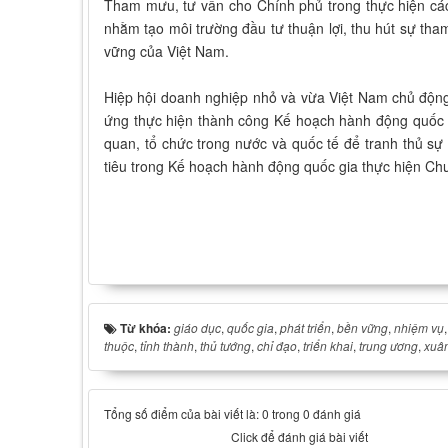
Tham mưu, tư vấn cho Chính phủ trong thực hiện các 
nhằm tạo môi trường đầu tư thuận lợi, thu hút sự tha
vững của Việt Nam.
Hiệp hội doanh nghiệp nhỏ và vừa Việt Nam chủ động
ứng thực hiện thành công Kế hoạch hành động quốc g
quan, tổ chức trong nước và quốc tế để tranh thủ 
tiêu trong Kế hoạch hành động quốc gia thực hiện Chư
Từ khóa:
giáo dục
,
quốc gia
,
phát triển
,
bền vững
,
nhiệm vụ
thuộc
,
tỉnh thành
,
thủ tướng
,
chỉ đạo
,
triển khai
,
trung ương
,
xuâ
Tổng số điểm của bài viết là: 0 trong 0 đánh giá
Click để đánh giá bài viết