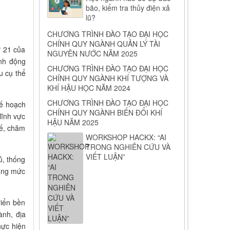
bão, kiểm tra thủy điện xả
lũ?
CHƯƠNG TRÌNH ĐÀO TẠO ĐẠI HỌC
CHÍNH QUY NGÀNH QUẢN LÝ TÀI
ự 21 của
NGUYÊN NƯỚC NĂM 2025
ành động
CHƯƠNG TRÌNH ĐÀO TẠO ĐẠI HỌC
u cụ thể
CHÍNH QUY NGÀNH KHÍ TƯỢNG VÀ
KHÍ HẬU HỌC NĂM 2024
CHƯƠNG TRÌNH ĐÀO TẠO ĐẠI HỌC
Kế hoạch
CHÍNH QUY NGÀNH BIẾN ĐỔI KHÍ
lĩnh vực
HẬU NĂM 2025
tế, chăm
WORKSHOP HACKX: “AI
TRONG NGHIÊN CỨU VÀ
VIẾT LUẬN”
ủ, thống
đúng mức
riển bền
ành, địa
hực hiện