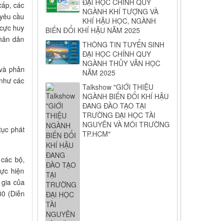
ĐẠI HỌC CHÍNH QUY
cấp, các
NGÀNH KHÍ TƯỢNG VÀ
 yêu cầu
KHÍ HẬU HỌC, NGÀNH
 cực huy
BIẾN ĐỔI KHÍ HẬU NĂM 2025
nhân dân
THÔNG TIN TUYỂN SINH
ĐẠI HỌC CHÍNH QUY
NGÀNH THỦY VĂN HỌC
 và phản
NĂM 2025
 như các
Talkshow "GIỚI THIỆU
NGÀNH BIẾN ĐỔI KHÍ HẬU
ĐANG ĐÀO TẠO TẠI
TRƯỜNG ĐẠI HỌC TÀI
NGUYÊN VÀ MÔI TRƯỜNG
tục phát
TP.HCM"
 các bộ,
hực hiện
 gia của
30 (Diễn