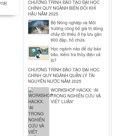
CHƯƠNG TRÌNH ĐÀO TẠO ĐẠI HỌC
019)
CHÍNH QUY NGÀNH BIẾN ĐỔI KHÍ
HẬU NĂM 2025
Bộ Nông nghiệp và Môi
trường công bố giá trị dòng
chảy tối thiểu ở hạ lưu gần
800 đập, hồ chứa
Học ngành nào để dự báo
bão, kiểm tra thủy điện xả
lũ?
CHƯƠNG TRÌNH ĐÀO TẠO ĐẠI HỌC
CHÍNH QUY NGÀNH QUẢN LÝ TÀI
NGUYÊN NƯỚC NĂM 2025
WORKSHOP HACKX: “AI
TRONG NGHIÊN CỨU VÀ
VIẾT LUẬN”