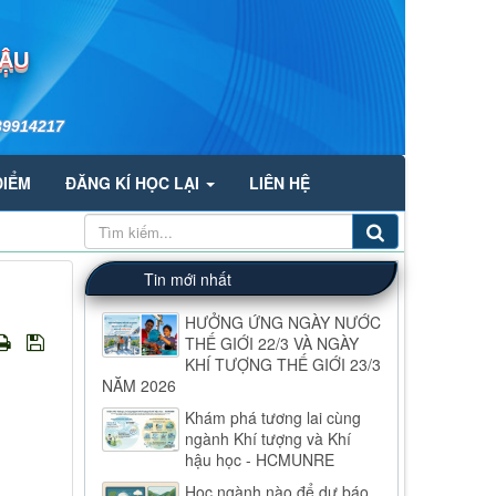
HẬU
39914217
ĐIỂM
ĐĂNG KÍ HỌC LẠI
LIÊN HỆ
Tin mới nhất
HƯỞNG ỨNG NGÀY NƯỚC
THẾ GIỚI 22/3 VÀ NGÀY
KHÍ TƯỢNG THẾ GIỚI 23/3
NĂM 2026
Khám phá tương lai cùng
ngành Khí tượng và Khí
hậu học - HCMUNRE
Học ngành nào để dự báo