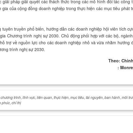
giải pháp giải quyết các thách thức trong các mô hình đối tác công 
m gia của cộng đồng doanh nghiệp trong thực hiện các mục tiêu phát t
 tuyên truyền phổ biến, hướng dẫn các doanh nghiệp hội viên tích c
ia Chương trình nghị sự 2030. Chủ động phối hợp với các bộ, ngành
sự hỗ trợ về nguồn lực cho các doanh nghiệp nhỏ và vừa nhằm hướng
ơng trình nghị sự 2030.
Theo: Chin
: Monre.g
,
chương trình
,
lĩnh vực
,
liên quan
,
thực hiện
,
mục tiêu
,
tài nguyên
,
ban hành
,
môi tr
n phúc
,
chỉ thị