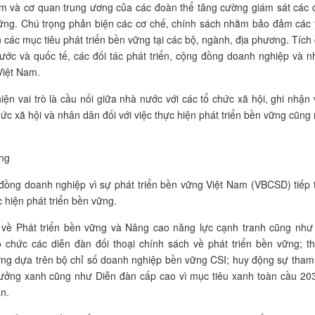
m và cơ quan trung ương của các đoàn thể tăng cường giám sát các 
n vững. Chú trọng phản biện các cơ chế, chính sách nhằm bảo đảm các
n các mục tiêu phát triển bền vững tại các bộ, ngành, địa phương. Tích
ước và quốc tế, các đối tác phát triển, cộng đồng doanh nghiệp và 
Việt Nam.
ện vai trò là cầu nối giữa nhà nước với các tổ chức xã hội, ghi nhận
c xã hội và nhân dân đối với việc thực hiện phát triển bền vững cũng
ững
ồng doanh nghiệp vì sự phát triển bền vững Việt Nam (VBCSD) tiếp 
c hiện phát triển bền vững.
a về Phát triển bền vững và Nâng cao năng lực cạnh tranh cũng như
 chức các diễn đàn đối thoại chính sách về phát triển bền vững; t
ng dựa trên bộ chỉ số doanh nghiệp bền vững CSI; huy động sự tham
trưởng xanh cũng như Diễn đàn cấp cao vì mục tiêu xanh toàn cầu 20
àn.