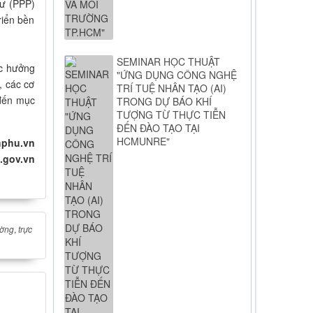
tư (PPP)
riển bền
SEMINAR HỌC THUẬT
ực hưởng
"ỨNG DỤNG CÔNG NGHỆ
, các cơ
TRÍ TUỆ NHÂN TẠO (AI)
 đến mục
TRONG DỰ BÁO KHÍ
TƯỢNG TỪ THỰC TIỄN
ĐẾN ĐÀO TẠO TẠI
HCMUNRE"
hphu.vn
ov.vn
ường
,
trực