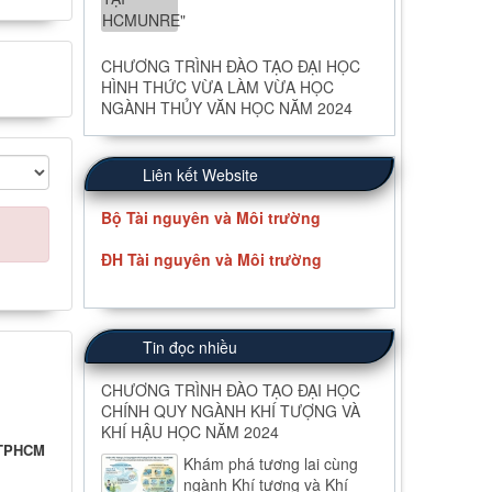
CHƯƠNG TRÌNH ĐÀO TẠO ĐẠI HỌC
HÌNH THỨC VỪA LÀM VỪA HỌC
NGÀNH THỦY VĂN HỌC NĂM 2024
Liên kết Website
Bộ Tài nguyên và Môi trường
ĐH Tài nguyên và Môi trường
Tin đọc nhiều
CHƯƠNG TRÌNH ĐÀO TẠO ĐẠI HỌC
CHÍNH QUY NGÀNH KHÍ TƯỢNG VÀ
KHÍ HẬU HỌC NĂM 2024
 TPHCM
Khám phá tương lai cùng
ngành Khí tượng và Khí