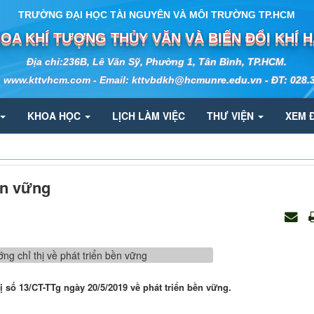
TRƯỜNG ĐẠI HỌC TÀI NGUYÊN VÀ MÔI TRƯỜNG TP.HCM
OA KHÍ TƯỢNG THỦY VĂN VÀ BIẾN ĐỔI KHÍ 
Địa chỉ:236B, Lê Văn Sỹ, Phường 1, Tân Bình, TP.HCM.
: www.kttvhcm.com - Email: kttvbdkh@hcmunre.edu.vn - ĐT: 028.
KHOA HỌC
LỊCH LÀM VIỆC
THƯ VIỆN
XEM 
ền vững
số 13/CT-TTg ngày 20/5/2019 về phát triển bền vững.