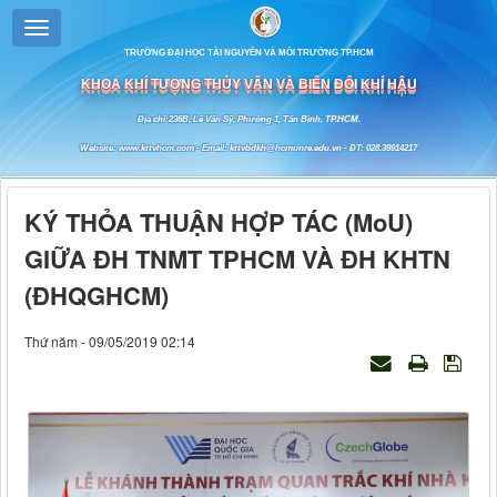
TRƯỜNG ĐẠI HỌC TÀI NGUYÊN VÀ MÔI TRƯỜNG TP.HCM
KHOA KHÍ TƯỢNG THỦY VĂN VÀ BIẾN ĐỔI KHÍ HẬU
Địa chỉ:236B, Lê Văn Sỹ, Phường 1, Tân Bình, TP.HCM.
Website: www.kttvhcm.com - Email: kttvbdkh@hcmunre.edu.vn - ĐT: 028.39914217
KÝ THỎA THUẬN HỢP TÁC (MoU)
GIỮA ĐH TNMT TPHCM VÀ ĐH KHTN
(ĐHQGHCM)
Thứ năm - 09/05/2019 02:14