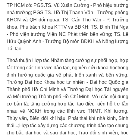
TP.HCM có: PGS.TS. Vũ Xuân Cường - Phó hiệu trưởng
nhà trường; PGS.TS. Hồ Thị Thanh Vân - Trưởng phòng
KHCN và QH đối ngoại; TS. Cấn Thu Văn - P. Trưởng
khoa, Phụ trách Khoa KTTV và BĐKH; TS. Đinh Thị Nga
- Phó viện trưởng Viện NC Phát triển bền vững; TS. Lê
Hữu Quỳnh Anh - Trưởng Bộ môn BĐKH và Năng lượng
Tái tạo.
Thoả thuận Hợp tác
Nhằm tăng cường sự phối hợp, hợp
tác trong các lĩnh vực đào tạo, nghiên cứu khoa học
trong
định hướng quốc gia về phát triển xanh và bền vững,
Trường Đại học Khoa học tự nhiên - Đại học Quốc gia
Thành phố Hồ Chí Minh và Trường Đại học Tài nguyên
và Môi trường Thành phố Hồ Chí Minh
. Với các nội dung
cơ bản là: tăng cường hợp tác, tạo điều kiện hỗ trợ lẫn
nhau về NCKH trong các lĩnh vực TNMT, Khí tượng,
Thủy văn, Biến đổi khí hậu, Phát thải khí nhà kính, Sinh
thái...;
Hợp tác xây dựng các chương trình đào tạo chung
cho bậc đại học và sau đại học; Trao
đổi sinh viên, học