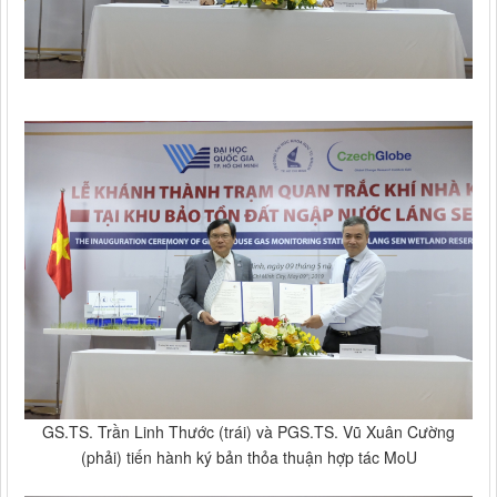
GS.TS. Trần Linh Thước (trái) và PGS.TS. Vũ Xuân Cường
(phải) tiến hành ký bản thỏa thuận hợp tác MoU