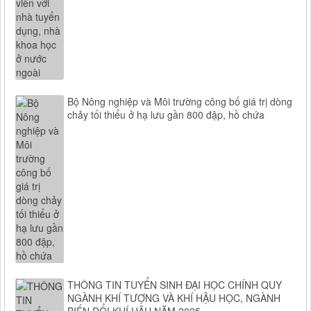
Bộ Nông nghiệp và Môi trường công bố giá trị dòng
chảy tối thiểu ở hạ lưu gần 800 đập, hồ chứa
THÔNG TIN TUYỂN SINH ĐẠI HỌC CHÍNH QUY
NGÀNH KHÍ TƯỢNG VÀ KHÍ HẬU HỌC, NGÀNH
BIẾN ĐỔI KHÍ HẬU NĂM 2025