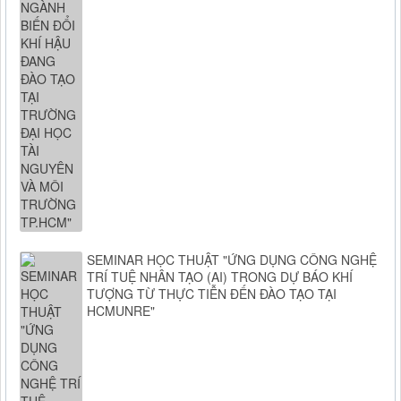
SEMINAR HỌC THUẬT "ỨNG DỤNG CÔNG NGHỆ
TRÍ TUỆ NHÂN TẠO (AI) TRONG DỰ BÁO KHÍ
TƯỢNG TỪ THỰC TIỄN ĐẾN ĐÀO TẠO TẠI
HCMUNRE"