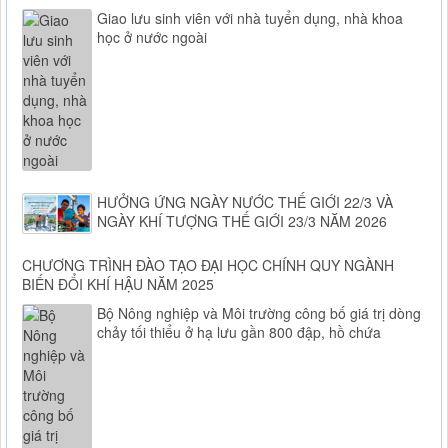
Giao lưu sinh viên với nhà tuyển dụng, nhà khoa
học ở nước ngoài
HƯỞNG ỨNG NGÀY NƯỚC THẾ GIỚI 22/3 VÀ
NGÀY KHÍ TƯỢNG THẾ GIỚI 23/3 NĂM 2026
CHƯƠNG TRÌNH ĐÀO TẠO ĐẠI HỌC CHÍNH QUY NGÀNH
BIẾN ĐỔI KHÍ HẬU NĂM 2025
Bộ Nông nghiệp và Môi trường công bố giá trị dòng
chảy tối thiểu ở hạ lưu gần 800 đập, hồ chứa