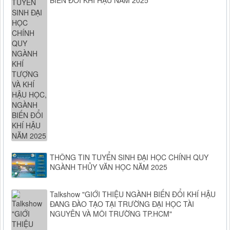
THÔNG TIN TUYỂN SINH ĐẠI HỌC CHÍNH QUY
NGÀNH THỦY VĂN HỌC NĂM 2025
Talkshow "GIỚI THIỆU NGÀNH BIẾN ĐỔI KHÍ HẬU
ĐANG ĐÀO TẠO TẠI TRƯỜNG ĐẠI HỌC TÀI
NGUYÊN VÀ MÔI TRƯỜNG TP.HCM"