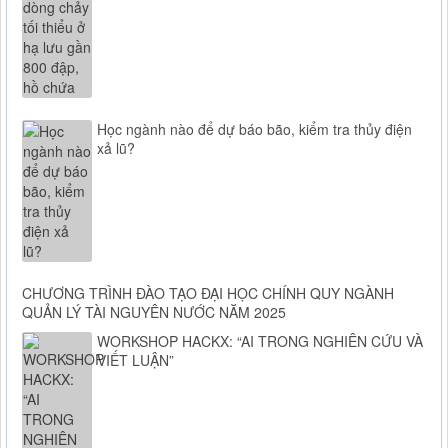
Học ngành nào để dự báo bão, kiểm tra thủy điện
xả lũ?
CHƯƠNG TRÌNH ĐÀO TẠO ĐẠI HỌC CHÍNH QUY NGÀNH
QUẢN LÝ TÀI NGUYÊN NƯỚC NĂM 2025
WORKSHOP HACKX: “AI TRONG NGHIÊN CỨU VÀ
VIẾT LUẬN”