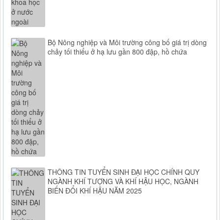
Bộ Nông nghiệp và Môi trường công bố giá trị dòng
chảy tối thiểu ở hạ lưu gần 800 đập, hồ chứa
THÔNG TIN TUYỂN SINH ĐẠI HỌC CHÍNH QUY
NGÀNH KHÍ TƯỢNG VÀ KHÍ HẬU HỌC, NGÀNH
BIẾN ĐỔI KHÍ HẬU NĂM 2025