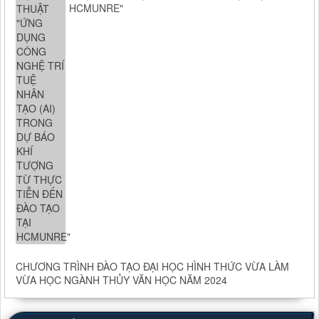
HCMUNRE"
CHƯƠNG TRÌNH ĐÀO TẠO ĐẠI HỌC HÌNH THỨC VỪA LÀM
VỪA HỌC NGÀNH THỦY VĂN HỌC NĂM 2024