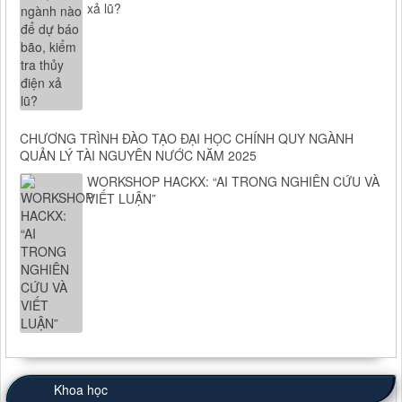
xả lũ?
CHƯƠNG TRÌNH ĐÀO TẠO ĐẠI HỌC CHÍNH QUY NGÀNH
QUẢN LÝ TÀI NGUYÊN NƯỚC NĂM 2025
WORKSHOP HACKX: “AI TRONG NGHIÊN CỨU VÀ
VIẾT LUẬN”
Khoa học