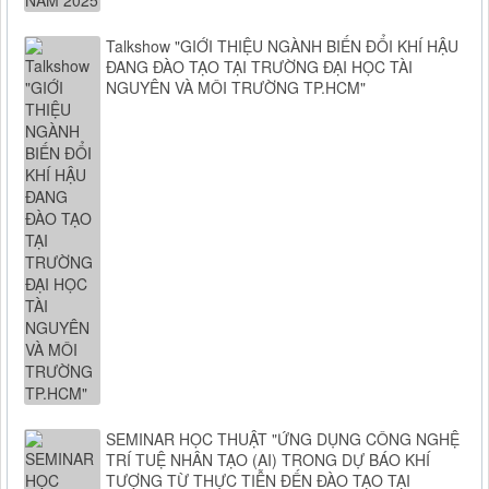
Talkshow "GIỚI THIỆU NGÀNH BIẾN ĐỔI KHÍ HẬU
ĐANG ĐÀO TẠO TẠI TRƯỜNG ĐẠI HỌC TÀI
NGUYÊN VÀ MÔI TRƯỜNG TP.HCM"
SEMINAR HỌC THUẬT "ỨNG DỤNG CÔNG NGHỆ
TRÍ TUỆ NHÂN TẠO (AI) TRONG DỰ BÁO KHÍ
TƯỢNG TỪ THỰC TIỄN ĐẾN ĐÀO TẠO TẠI