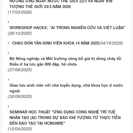
HƯỞNG ỨNG NGÀY NƯỚC THẾ GIỚI 22/3 VÀ NGÀY KHÍ
TƯỢNG THẾ GIỚI 23/3 NĂM 2026
(17/03/2026)
WORKSHOP HACKX: “AI TRONG NGHIÊN CỨU VÀ VIẾT LUẬN”
(26/10/2025)
(04/10/2025)
CHÀO ĐÓN TÂN SINH VIÊN KHÓA 14 NĂM 2025
Bộ Nông nghiệp và Môi trường công bố giá trị dòng chảy tối
thiểu ở hạ lưu gần 800 đập, hồ chứa
(27/08/2025)
Giao lưu sinh viên với nhà tuyển dụng, nhà khoa học ở nước
ngoài
(30/09/2025)
SEMINAR HỌC THUẬT "ỨNG DỤNG CÔNG NGHỆ TRÍ TUỆ
NHÂN TẠO (AI) TRONG DỰ BÁO KHÍ TƯỢNG TỪ THỰC TIỄN
ĐẾN ĐÀO TẠO TẠI HCMUNRE"
(12/04/2025)