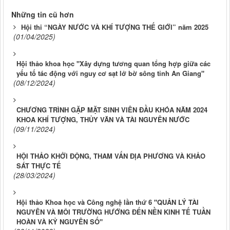
Những tin cũ hơn
Hội thi “NGÀY NƯỚC VÀ KHÍ TƯỢNG THẾ GIỚI” năm 2025
(01/04/2025)
Hội thảo khoa học "Xây dựng tương quan tổng hợp giữa các
yếu tố tác động với nguy cơ sạt lở bờ sông tỉnh An Giang"
(08/12/2024)
CHƯƠNG TRÌNH GẶP MẶT SINH VIÊN ĐẦU KHÓA NĂM 2024
KHOA KHÍ TƯỢNG, THỦY VĂN VÀ TÀI NGUYÊN NƯỚC
(09/11/2024)
HỘI THẢO KHỞI ĐỘNG, THAM VẤN ĐỊA PHƯƠNG VÀ KHẢO
SÁT THỰC TẾ
(28/03/2024)
Hội thảo Khoa học và Công nghệ lần thứ 6 "QUẢN LÝ TÀI
NGUYÊN VÀ MÔI TRƯỜNG HƯỚNG ĐẾN NỀN KINH TẾ TUẦN
HOÀN VÀ KỶ NGUYÊN SỐ"