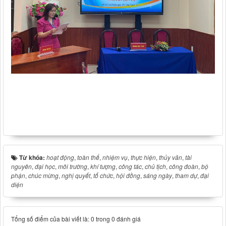
Từ khóa:
hoạt động
,
toàn thể
,
nhiệm vụ
,
thực hiện
,
thủy văn
,
tài
nguyên
,
đại học
,
môi trường
,
khí tượng
,
công tác
,
chủ tịch
,
công đoàn
,
bộ
phận
,
chúc mừng
,
nghị quyết
,
tổ chức
,
hội đồng
,
sáng ngày
,
tham dự
,
đại
diện
Tổng số điểm của bài viết là: 0 trong 0 đánh giá