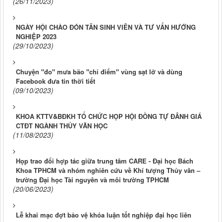
(26/11/2023)
NGÀY HỘI CHÀO ĐÓN TÂN SINH VIÊN VÀ TƯ VẤN HƯỚNG
NGHIỆP 2023
(29/10/2023)
Chuyện "đo" mưa bão "chỉ điểm" vùng sạt lở và dùng
Facebook đưa tin thời tiết
(09/10/2023)
KHOA KTTV&BĐKH TỔ CHỨC HỌP HỘI ĐỒNG TỰ ĐÂNH GIÁ
CTĐT NGÀNH THỦY VĂN HỌC
(11/08/2023)
Họp trao đổi hợp tác giữa trung tâm CARE - Đại học Bách
Khoa TPHCM và nhóm nghiên cứu về Khí tượng Thủy văn –
trường Đại học Tài nguyên và môi trường TPHCM
(20/06/2023)
Lễ khai mạc đợt bảo vệ khóa luận tốt nghiệp đại học liên