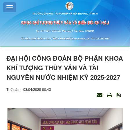
TRƯỜNG ĐẠI HỌC TÀI NGUYÊN VÀ MÔI TRƯỜNG TP.HCM
KHOA KHÍ TƯỢNG THỦY VĂN VÀ BIẾN ĐỔI KHÍ HẬU
Địa chỉ:236B, Lê Văn Sỹ, Phường 1, Tân Bình, TP.HCM.
Website: www.kttvhcm.com - Email: kttvbdkh@hcmunre.edu.vn - ĐT: 028.39914217
ĐẠI HỘI CÔNG ĐOÀN BỘ PHẬN KHOA
KHÍ TƯỢNG THỦY VĂN VÀ TÀI
NGUYÊN NƯỚC NHIỆM KỲ 2025-2027
Thứ năm - 03/04/2025 00:43