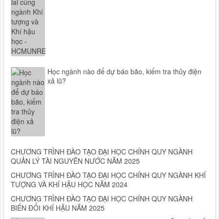
Học ngành nào để dự báo bão, kiểm tra thủy điện
xả lũ?
CHƯƠNG TRÌNH ĐÀO TẠO ĐẠI HỌC CHÍNH QUY NGÀNH
QUẢN LÝ TÀI NGUYÊN NƯỚC NĂM 2025
CHƯƠNG TRÌNH ĐÀO TẠO ĐẠI HỌC CHÍNH QUY NGÀNH KHÍ
TƯỢNG VÀ KHÍ HẬU HỌC NĂM 2024
CHƯƠNG TRÌNH ĐÀO TẠO ĐẠI HỌC CHÍNH QUY NGÀNH
BIẾN ĐỔI KHÍ HẬU NĂM 2025