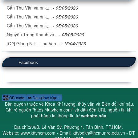
Cấn Thu Văn và nnk,...
-
05/05/2026
Cấn Thu Văn và nnk,...
-
05/05/2026
Cấn Thu Văn và nnk,...
-
05/05/2026
Nguyễn Trọng Khanh và...
-
05/05/2026
[Q2] Giang N.T., Thu-Van...
-
15/04/2026
Facebook
QR-code
Đang truy cập: 1
Bản quyền thuộc về Khoa Khí tượng, thủy văn và Biến đổi khí hậu.
Ghi rõ nguồn "
https://kttvhcm.com
" và dẫn đến URL nguồn tin khi
phát hành lại thông tin từ
website này.
Địa chỉ:236B, Lê Văn Sỹ, Phường 1, Tân Bình, TP.HCM.
Website: www.kttvhcm.com - Email: kttvbdkh@hcmunre.edu.vn - ĐT: