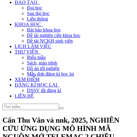
ĐÀO TẠO
Đại học
Sau đại học
Liên thông
KHOA HỌC
Bài báo khoa học
Đề tài nghiên cứu khoa học
Đề tài NCKH sinh viên
LỊCH LÀM VIỆC
THƯ VIỆN
Biểu mẫu
Sách, giáo trình
Đồ án tốt nghiệp
Mẫu đơn đăng kí học lại
XEM ĐIỂM
ĐĂNG KÍ HỌC LẠI
DSSV đã đăng kí
LIÊN HỆ
Cấn Thu Văn và nnk, 2025, NGHIÊN
CỨU ỨNG DỤNG MÔ HÌNH MÃ
NGUỒN MỞ TELEMAC 2 CHIỀU