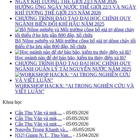
HƯỞNG ỨNG NGÀY NƯỚC THẾ GIỚI 22/3 VÀ NGÀY
KHÍ TƯỢNG THẾ GIỚI 23/3 NĂM 2026
CHƯƠNG TRÌNH ĐÀO TẠO ĐẠI HỌC CHÍNH QUY
NGÀNH BIẾN ĐỔI KHÍ HẬU NĂM 2025
Bộ Nông nghiệp và Môi trường công bố giá trị dòng chảy tối
thiểu ở hạ lưu gần 800 đập, hồ chứa
Học ngành nào để dự báo bão, kiểm tra thủy điện xả lũ?
CHƯƠNG TRÌNH ĐÀO TẠO ĐẠI HỌC CHÍNH QUY
NGÀNH QUẢN LÝ TÀI NGUYÊN NƯỚC NĂM 2025
WORKSHOP HACKX: “AI TRONG NGHIÊN CỨU VÀ
VIẾT LUẬN”
Khoa học
Cấn Thu Văn và nnk,...
-
05/05/2026
Cấn Thu Văn và nnk,...
-
05/05/2026
Cấn Thu Văn và nnk,...
-
05/05/2026
Nguyễn Trọng Khanh và...
-
05/05/2026
[Q2] Giang N.T., Thu-Van...
-
15/04/2026