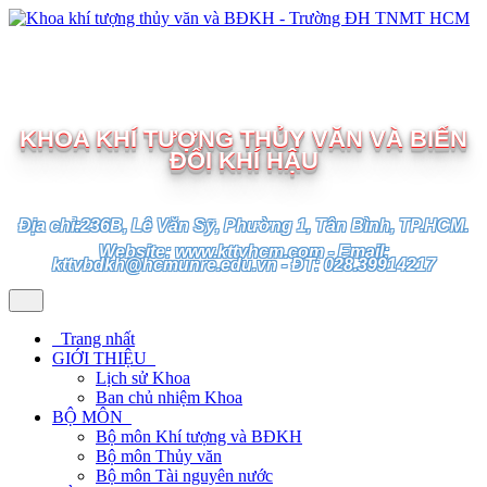
TRƯỜNG ĐẠI HỌC TÀI NGUYÊN VÀ MÔI TRƯỜNG
TP.HCM
KHOA KHÍ TƯỢNG THỦY VĂN VÀ BIẾN
ĐỔI KHÍ HẬU
Địa chỉ:236B, Lê Văn Sỹ, Phường 1, Tân Bình, TP.HCM.
Website: www.kttvhcm.com - Email:
kttvbdkh@hcmunre.edu.vn - ĐT: 028.39914217
Trang nhất
GIỚI THIỆU
Lịch sử Khoa
Ban chủ nhiệm Khoa
BỘ MÔN
Bộ môn Khí tượng và BĐKH
Bộ môn Thủy văn
Bộ môn Tài nguyên nước