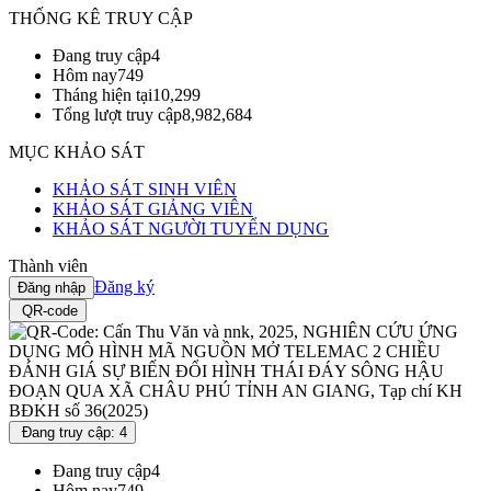
THỐNG KÊ TRUY CẬP
Đang truy cập
4
Hôm nay
749
Tháng hiện tại
10,299
Tổng lượt truy cập
8,982,684
MỤC KHẢO SÁT
KHẢO SÁT SINH VIÊN
KHẢO SÁT GIẢNG VIÊN
KHẢO SÁT NGƯỜI TUYỂN DỤNG
Thành viên
Đăng ký
Đăng nhập
QR-code
Đang truy cập: 4
Đang truy cập
4
Hôm nay
749