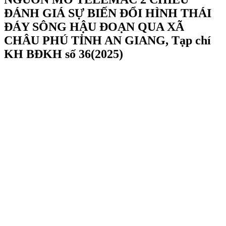
ĐÁNH GIÁ SỰ BIẾN ĐỔI HÌNH THÁI
ĐÁY SÔNG HẬU ĐOẠN QUA XÃ
CHÂU PHÚ TỈNH AN GIANG, Tạp chí
KH BĐKH số 36(2025)