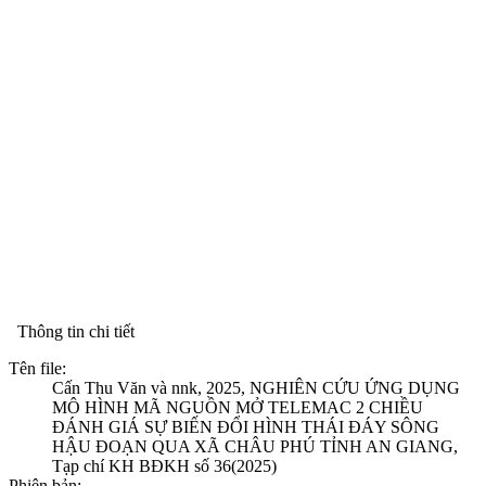
Thông tin chi tiết
Tên file:
Cấn Thu Văn và nnk, 2025, NGHIÊN CỨU ỨNG DỤNG
MÔ HÌNH MÃ NGUỒN MỞ TELEMAC 2 CHIỀU
ĐÁNH GIÁ SỰ BIẾN ĐỔI HÌNH THÁI ĐÁY SÔNG
HẬU ĐOẠN QUA XÃ CHÂU PHÚ TỈNH AN GIANG,
Tạp chí KH BĐKH số 36(2025)
Phiên bản: