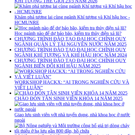
KHÍ TƯỢNG THẾ GIỚI 23/3 NĂM 2026
Khám phá tương lai cùng ngành Khí tượng và Khí hậu học -
HCMUNRE
Học ngành nào để dự báo bão, kiểm tra thủy điện xả lũ?
CHƯƠNG TRÌNH ĐÀO TẠO ĐẠI HỌC CHÍNH QUY
NGÀNH QUẢN LÝ TÀI NGUYÊN NƯỚC NĂM 2025
CHƯƠNG TRÌNH ĐÀO TẠO ĐẠI HỌC CHÍNH QUY
NGÀNH KHÍ TƯỢNG VÀ KHÍ HẬU HỌC NĂM 2024
CHƯƠNG TRÌNH ĐÀO TẠO ĐẠI HỌC CHÍNH QUY
NGÀNH BIẾN ĐỔI KHÍ HẬU NĂM 2025
WORKSHOP HACKX: “AI TRONG NGHIÊN CỨU VÀ
VIẾT LUẬN”
CHÀO ĐÓN TÂN SINH VIÊN KHÓA 14 NĂM 2025
Giao lưu sinh viên với nhà tuyển dụng, nhà khoa học ở nước
ngoài