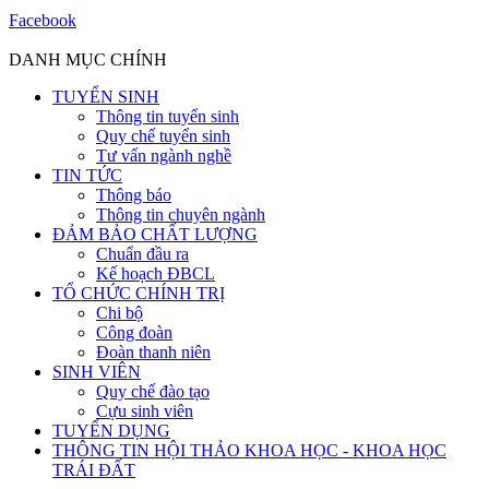
Facebook
DANH MỤC CHÍNH
TUYỂN SINH
Thông tin tuyển sinh
Quy chế tuyển sinh
Tư vấn ngành nghề
TIN TỨC
Thông báo
Thông tin chuyên ngành
ĐẢM BẢO CHẤT LƯỢNG
Chuẩn đầu ra
Kế hoạch ĐBCL
TỔ CHỨC CHÍNH TRỊ
Chi bộ
Công đoàn
Đoàn thanh niên
SINH VIÊN
Quy chế đào tạo
Cựu sinh viên
TUYỂN DỤNG
THÔNG TIN HỘI THẢO KHOA HỌC - KHOA HỌC
TRÁI ĐẤT