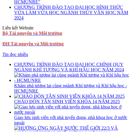
HCMUNRE"
CHƯƠNG TRÌNH ĐÀO TẠO ĐẠI HỌC HÌNH THỨC
VỪA LÀM VỪA HỌC NGÀNH THỦY VĂN HỌC NĂM
2024
Liên kết Website
Bộ Tài nguyên và Môi trường
ĐH Tài nguyên và Môi trường
Tin đọc nhiều
CHƯƠNG TRÌNH ĐÀO TẠO ĐẠI HỌC CHÍNH QUY
NGÀNH KHÍ TƯỢNG VÀ KHÍ HẬU HỌC NĂM 2024
Khám phá tương lai cùng ngành Khí tượng và Khí hậu học -
HCMUNRE
CHÀO ĐÓN TÂN SINH VIÊN KHÓA 14 NĂM 2025
Giao lưu sinh viên với nhà tuyển dụng, nhà khoa học ở nước
ngoài