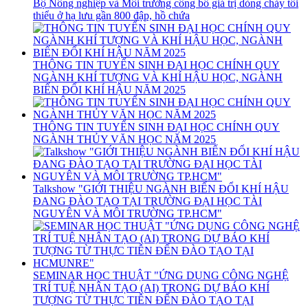
Bộ Nông nghiệp và Môi trường công bố giá trị dòng chảy tối
thiểu ở hạ lưu gần 800 đập, hồ chứa
THÔNG TIN TUYỂN SINH ĐẠI HỌC CHÍNH QUY
NGÀNH KHÍ TƯỢNG VÀ KHÍ HẬU HỌC, NGÀNH
BIẾN ĐỔI KHÍ HẬU NĂM 2025
THÔNG TIN TUYỂN SINH ĐẠI HỌC CHÍNH QUY
NGÀNH THỦY VĂN HỌC NĂM 2025
Talkshow "GIỚI THIỆU NGÀNH BIẾN ĐỔI KHÍ HẬU
ĐANG ĐÀO TẠO TẠI TRƯỜNG ĐẠI HỌC TÀI
NGUYÊN VÀ MÔI TRƯỜNG TP.HCM"
SEMINAR HỌC THUẬT "ỨNG DỤNG CÔNG NGHỆ
TRÍ TUỆ NHÂN TẠO (AI) TRONG DỰ BÁO KHÍ
TƯỢNG TỪ THỰC TIỄN ĐẾN ĐÀO TẠO TẠI