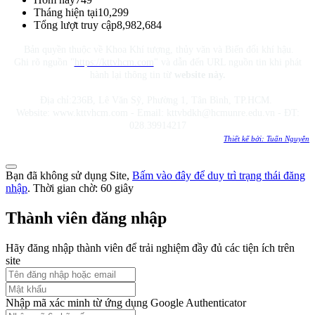
Tháng hiện tại
10,299
Tổng lượt truy cập
8,982,684
Bản quyền thuộc về Khoa Khí tượng, thủy văn và Biến đổi khí hậu.
Ghi rõ nguồn "
https://kttvhcm.com
" và dẫn đến URL nguồn tin khi phát
hành lại thông tin từ
website này.
Địa chỉ:236B, Lê Văn Sỹ, Phường 1, Tân Bình, TP.HCM.
Website: www.kttvhcm.com - Email: kttvbdkh@hcmunre.edu.vn - ĐT:
028.39914217
Thiết kế bởi: Tuấn Nguyễn
Bạn đã không sử dụng Site,
Bấm vào đây để duy trì trạng thái đăng
nhập
. Thời gian chờ:
60
giây
Thành viên đăng nhập
Hãy đăng nhập thành viên để trải nghiệm đầy đủ các tiện ích trên
site
Nhập mã xác minh từ ứng dụng Google Authenticator