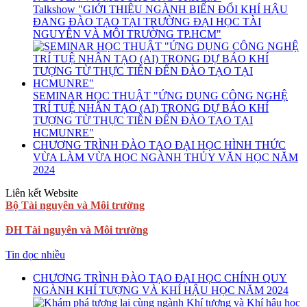
Talkshow "GIỚI THIỆU NGÀNH BIẾN ĐỔI KHÍ HẬU
ĐANG ĐÀO TẠO TẠI TRƯỜNG ĐẠI HỌC TÀI
NGUYÊN VÀ MÔI TRƯỜNG TP.HCM"
SEMINAR HỌC THUẬT "ỨNG DỤNG CÔNG NGHỆ
TRÍ TUỆ NHÂN TẠO (AI) TRONG DỰ BÁO KHÍ
TƯỢNG TỪ THỰC TIỄN ĐẾN ĐÀO TẠO TẠI
HCMUNRE"
CHƯƠNG TRÌNH ĐÀO TẠO ĐẠI HỌC HÌNH THỨC
VỪA LÀM VỪA HỌC NGÀNH THỦY VĂN HỌC NĂM
2024
Liên kết Website
Bộ Tài nguyên và Môi trường
ĐH Tài nguyên và Môi trường
Tin đọc nhiều
CHƯƠNG TRÌNH ĐÀO TẠO ĐẠI HỌC CHÍNH QUY
NGÀNH KHÍ TƯỢNG VÀ KHÍ HẬU HỌC NĂM 2024