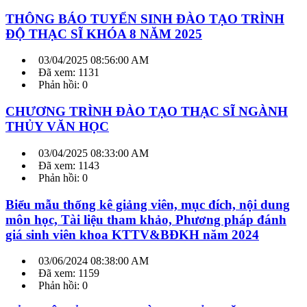
THÔNG BÁO TUYỂN SINH ĐÀO TẠO TRÌNH
ĐỘ THẠC SĨ KHÓA 8 NĂM 2025
03/04/2025 08:56:00 AM
Đã xem: 1131
Phản hồi: 0
CHƯƠNG TRÌNH ĐÀO TẠO THẠC SĨ NGÀNH
THỦY VĂN HỌC
03/04/2025 08:33:00 AM
Đã xem: 1143
Phản hồi: 0
Biểu mẫu thống kê giảng viên, mục đích, nội dung
môn học, Tài liệu tham khảo, Phương pháp đánh
giá sinh viên khoa KTTV&BĐKH năm 2024
03/06/2024 08:38:00 AM
Đã xem: 1159
Phản hồi: 0