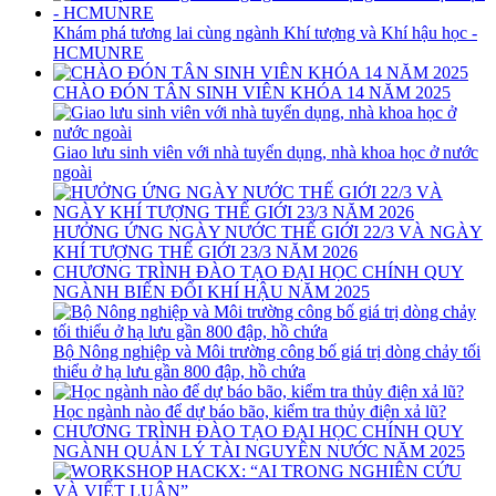
Khám phá tương lai cùng ngành Khí tượng và Khí hậu học -
HCMUNRE
CHÀO ĐÓN TÂN SINH VIÊN KHÓA 14 NĂM 2025
Giao lưu sinh viên với nhà tuyển dụng, nhà khoa học ở nước
ngoài
HƯỞNG ỨNG NGÀY NƯỚC THẾ GIỚI 22/3 VÀ NGÀY
KHÍ TƯỢNG THẾ GIỚI 23/3 NĂM 2026
CHƯƠNG TRÌNH ĐÀO TẠO ĐẠI HỌC CHÍNH QUY
NGÀNH BIẾN ĐỔI KHÍ HẬU NĂM 2025
Bộ Nông nghiệp và Môi trường công bố giá trị dòng chảy tối
thiểu ở hạ lưu gần 800 đập, hồ chứa
Học ngành nào để dự báo bão, kiểm tra thủy điện xả lũ?
CHƯƠNG TRÌNH ĐÀO TẠO ĐẠI HỌC CHÍNH QUY
NGÀNH QUẢN LÝ TÀI NGUYÊN NƯỚC NĂM 2025