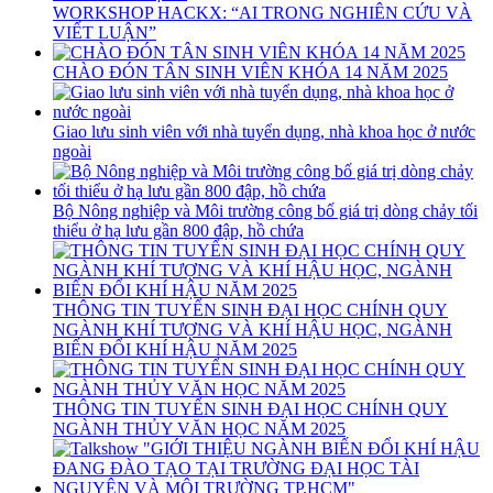
WORKSHOP HACKX: “AI TRONG NGHIÊN CỨU VÀ
VIẾT LUẬN”
CHÀO ĐÓN TÂN SINH VIÊN KHÓA 14 NĂM 2025
Giao lưu sinh viên với nhà tuyển dụng, nhà khoa học ở nước
ngoài
Bộ Nông nghiệp và Môi trường công bố giá trị dòng chảy tối
thiểu ở hạ lưu gần 800 đập, hồ chứa
THÔNG TIN TUYỂN SINH ĐẠI HỌC CHÍNH QUY
NGÀNH KHÍ TƯỢNG VÀ KHÍ HẬU HỌC, NGÀNH
BIẾN ĐỔI KHÍ HẬU NĂM 2025
THÔNG TIN TUYỂN SINH ĐẠI HỌC CHÍNH QUY
NGÀNH THỦY VĂN HỌC NĂM 2025