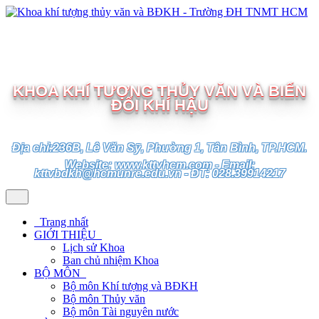
TRƯỜNG ĐẠI HỌC TÀI NGUYÊN VÀ MÔI TRƯỜNG
TP.HCM
KHOA KHÍ TƯỢNG THỦY VĂN VÀ BIẾN
ĐỔI KHÍ HẬU
Địa chỉ:236B, Lê Văn Sỹ, Phường 1, Tân Bình, TP.HCM.
Website: www.kttvhcm.com - Email:
kttvbdkh@hcmunre.edu.vn - ĐT: 028.39914217
Trang nhất
GIỚI THIỆU
Lịch sử Khoa
Ban chủ nhiệm Khoa
BỘ MÔN
Bộ môn Khí tượng và BĐKH
Bộ môn Thủy văn
Bộ môn Tài nguyên nước