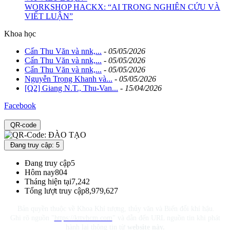
WORKSHOP HACKX: “AI TRONG NGHIÊN CỨU VÀ
VIẾT LUẬN”
Khoa học
Cấn Thu Văn và nnk,...
-
05/05/2026
Cấn Thu Văn và nnk,...
-
05/05/2026
Cấn Thu Văn và nnk,...
-
05/05/2026
Nguyễn Trọng Khanh và...
-
05/05/2026
[Q2] Giang N.T., Thu-Van...
-
15/04/2026
Facebook
QR-code
Đang truy cập: 5
Đang truy cập
5
Hôm nay
804
Tháng hiện tại
7,242
Tổng lượt truy cập
8,979,627
Bản quyền thuộc về Khoa Khí tượng, thủy văn và Biến đổi khí hậu.
Ghi rõ nguồn "
https://kttvhcm.com
" và dẫn đến URL nguồn tin khi phát
hành lại thông tin từ
website này.