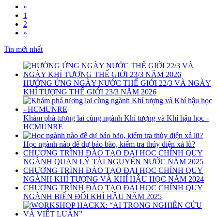
«
1
2
»
Tin mới nhất
HƯỞNG ỨNG NGÀY NƯỚC THẾ GIỚI 22/3 VÀ NGÀY
KHÍ TƯỢNG THẾ GIỚI 23/3 NĂM 2026
Khám phá tương lai cùng ngành Khí tượng và Khí hậu học -
HCMUNRE
Học ngành nào để dự báo bão, kiểm tra thủy điện xả lũ?
CHƯƠNG TRÌNH ĐÀO TẠO ĐẠI HỌC CHÍNH QUY
NGÀNH QUẢN LÝ TÀI NGUYÊN NƯỚC NĂM 2025
CHƯƠNG TRÌNH ĐÀO TẠO ĐẠI HỌC CHÍNH QUY
NGÀNH KHÍ TƯỢNG VÀ KHÍ HẬU HỌC NĂM 2024
CHƯƠNG TRÌNH ĐÀO TẠO ĐẠI HỌC CHÍNH QUY
NGÀNH BIẾN ĐỔI KHÍ HẬU NĂM 2025