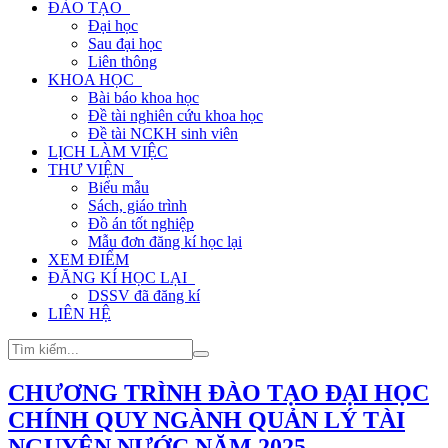
ĐÀO TẠO
Đại học
Sau đại học
Liên thông
KHOA HỌC
Bài báo khoa học
Đề tài nghiên cứu khoa học
Đề tài NCKH sinh viên
LỊCH LÀM VIỆC
THƯ VIỆN
Biểu mẫu
Sách, giáo trình
Đồ án tốt nghiệp
Mẫu đơn đăng kí học lại
XEM ĐIỂM
ĐĂNG KÍ HỌC LẠI
DSSV đã đăng kí
LIÊN HỆ
CHƯƠNG TRÌNH ĐÀO TẠO ĐẠI HỌC
CHÍNH QUY NGÀNH QUẢN LÝ TÀI
NGUYÊN NƯỚC NĂM 2025