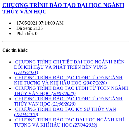
CHƯƠNG TRÌNH ĐÀO TẠO ĐẠI HỌC NGÀNH
THỦY VĂN HỌC
17/05/2021 07:14:00 AM
Đã xem: 2135
Phản hồi: 0
Các tin khác
CHƯƠNG TRÌNH CHI TIẾT ĐẠI HỌC NGÀNH BIẾN
ĐỔI KHÍ HẬU VÀ PHÁT TRIỂN BỀN VỮNG
(17/05/2021)
CHƯƠNG TRÌNH ĐÀO TẠO LTĐH TỪ CĐ NGÀNH
KHÍ TƯỢNG VÀ KHÍ HẬU HỌC
(20/07/2020)
CHƯƠNG TRÌNH ĐÀO TẠO LTĐH TỪ TCCN NGÀNH
THỦY VĂN HỌC
(20/07/2020)
CHƯƠNG TRÌNH ĐÀO TẠO LTĐH TỪ CĐ NGÀNH
THỦY VĂN HỌC
(23/06/2020)
CHƯƠNG TRÌNH ĐÀO TẠO KỸ SƯ THỦY VĂN
(27/04/2019)
CHƯƠNG TRÌNH ĐÀO TẠO ĐẠI HỌC NGÀNH KHÍ
TƯỢNG VÀ KHÍ HẬU HỌC
(27/04/2019)