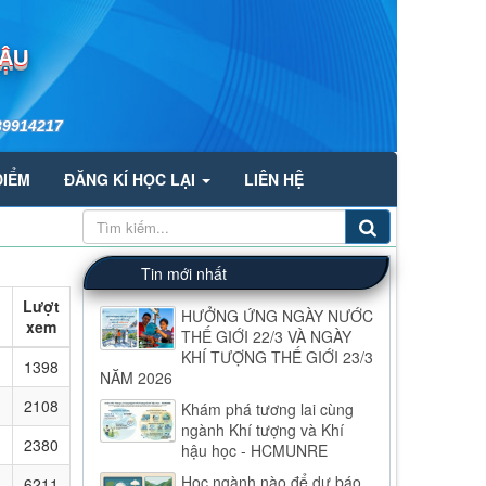
HẬU
39914217
ĐIỂM
ĐĂNG KÍ HỌC LẠI
LIÊN HỆ
Tin mới nhất
Lượt
HƯỞNG ỨNG NGÀY NƯỚC
xem
THẾ GIỚI 22/3 VÀ NGÀY
KHÍ TƯỢNG THẾ GIỚI 23/3
1398
NĂM 2026
2108
Khám phá tương lai cùng
ngành Khí tượng và Khí
2380
hậu học - HCMUNRE
Học ngành nào để dự báo
6211