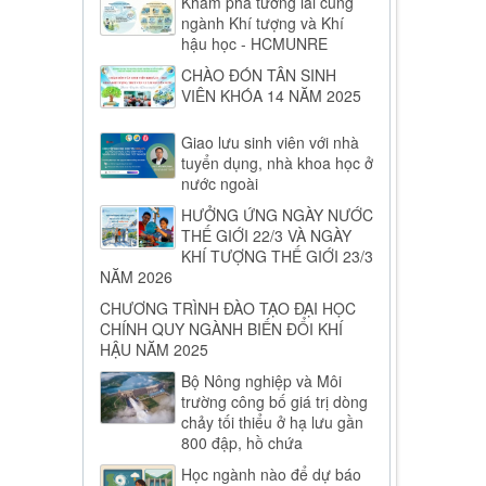
Khám phá tương lai cùng
ngành Khí tượng và Khí
hậu học - HCMUNRE
CHÀO ĐÓN TÂN SINH
VIÊN KHÓA 14 NĂM 2025
Giao lưu sinh viên với nhà
tuyển dụng, nhà khoa học ở
nước ngoài
HƯỞNG ỨNG NGÀY NƯỚC
THẾ GIỚI 22/3 VÀ NGÀY
KHÍ TƯỢNG THẾ GIỚI 23/3
NĂM 2026
CHƯƠNG TRÌNH ĐÀO TẠO ĐẠI HỌC
CHÍNH QUY NGÀNH BIẾN ĐỔI KHÍ
HẬU NĂM 2025
Bộ Nông nghiệp và Môi
trường công bố giá trị dòng
chảy tối thiểu ở hạ lưu gần
800 đập, hồ chứa
Học ngành nào để dự báo