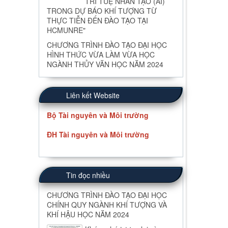
TRÍ TUỆ NHÂN TẠO (AI)
TRONG DỰ BÁO KHÍ TƯỢNG TỪ
THỰC TIỄN ĐẾN ĐÀO TẠO TẠI
HCMUNRE"
CHƯƠNG TRÌNH ĐÀO TẠO ĐẠI HỌC
HÌNH THỨC VỪA LÀM VỪA HỌC
NGÀNH THỦY VĂN HỌC NĂM 2024
Liên kết Website
Bộ Tài nguyên và Môi trường
ĐH Tài nguyên và Môi trường
Tin đọc nhiều
CHƯƠNG TRÌNH ĐÀO TẠO ĐẠI HỌC
CHÍNH QUY NGÀNH KHÍ TƯỢNG VÀ
KHÍ HẬU HỌC NĂM 2024