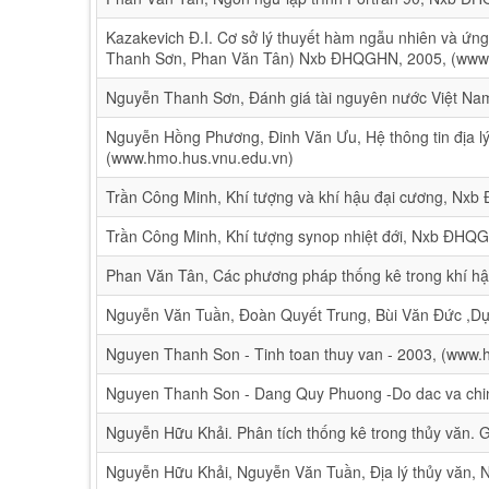
Kazakevich Đ.I. Cơ sở lý thuyết hàm ngẫu nhiên và ứn
Thanh Sơn, Phan Văn Tân) Nxb ĐHQGHN, 2005, (www.
Nguyễn Thanh Sơn, Đánh giá tài nguyên nước Việt Nam
Nguyễn Hồng Phương, Đinh Văn Ưu, Hệ thông tin địa 
(www.hmo.hus.vnu.edu.vn)
Trần Công Minh, Khí tượng và khí hậu đại cương, Nx
Trần Công Minh, Khí tượng synop nhiệt đới, Nxb ĐHQ
Phan Văn Tân, Các phương pháp thống kê trong khí 
Nguyễn Văn Tuần, Đoàn Quyết Trung, Bùi Văn Đức ,D
Nguyen Thanh Son - Tinh toan thuy van - 2003, (www.
Nguyen Thanh Son - Dang Quy Phuong -Do dac va chinh
Nguyễn Hữu Khải. Phân tích thống kê trong thủy văn.
Nguyễn Hữu Khải, Nguyễn Văn Tuần, Địa lý thủy văn