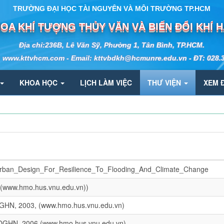
TRƯỜNG ĐẠI HỌC TÀI NGUYÊN VÀ MÔI TRƯỜNG TP.HCM
OA KHÍ TƯỢNG THỦY VĂN VÀ BIẾN ĐỔI KHÍ 
Địa chỉ:236B, Lê Văn Sỹ, Phường 1, Tân Bình, TP.HCM.
: www.kttvhcm.com - Email: kttvbdkh@hcmunre.edu.vn - ĐT: 028.
KHOA HỌC
LỊCH LÀM VIỆC
THƯ VIỆN
XEM 
Urban_Design_For_Resilience_To_Flooding_And_Climate_Change
 (www.hmo.hus.vnu.edu.vn))
GHN, 2003, (www.hmo.hus.vnu.edu.vn)
HQGHN, 2006 (www.hmo.hus.vnu.edu.vn)