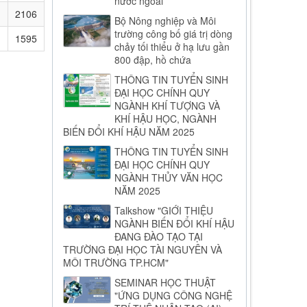
nước ngoài
2106
Bộ Nông nghiệp và Môi
trường công bố giá trị dòng
1595
chảy tối thiểu ở hạ lưu gần
800 đập, hồ chứa
THÔNG TIN TUYỂN SINH
ĐẠI HỌC CHÍNH QUY
NGÀNH KHÍ TƯỢNG VÀ
KHÍ HẬU HỌC, NGÀNH
BIẾN ĐỔI KHÍ HẬU NĂM 2025
THÔNG TIN TUYỂN SINH
ĐẠI HỌC CHÍNH QUY
NGÀNH THỦY VĂN HỌC
NĂM 2025
Talkshow "GIỚI THIỆU
NGÀNH BIẾN ĐỔI KHÍ HẬU
ĐANG ĐÀO TẠO TẠI
TRƯỜNG ĐẠI HỌC TÀI NGUYÊN VÀ
MÔI TRƯỜNG TP.HCM"
SEMINAR HỌC THUẬT
"ỨNG DỤNG CÔNG NGHỆ