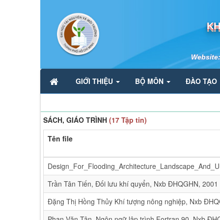
KH
Website
GIỚI THIỆU
BỘ MÔN
ĐÀO TẠO
SÁCH, GIÁO TRÌNH
(17 Tập tin)
Tên file
Design_For_Flooding_Architecture_Landscape_And_
Trần Tân Tiến, Đối lưu khí quyển, Nxb ĐHQGHN, 2001
Đặng Thị Hồng Thủy Khí tượng nông nghiệp, Nxb ĐHQ
Phan Văn Tân, Ngôn ngữ lập trình Fortran 90, Nxb Đ