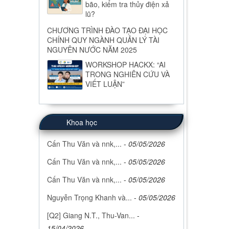
bão, kiểm tra thủy điện xả
lũ?
CHƯƠNG TRÌNH ĐÀO TẠO ĐẠI HỌC
CHÍNH QUY NGÀNH QUẢN LÝ TÀI
NGUYÊN NƯỚC NĂM 2025
WORKSHOP HACKX: “AI
TRONG NGHIÊN CỨU VÀ
VIẾT LUẬN”
Khoa học
Cấn Thu Văn và nnk,...
-
05/05/2026
Cấn Thu Văn và nnk,...
-
05/05/2026
Cấn Thu Văn và nnk,...
-
05/05/2026
Nguyễn Trọng Khanh và...
-
05/05/2026
[Q2] Giang N.T., Thu-Van...
-
15/04/2026