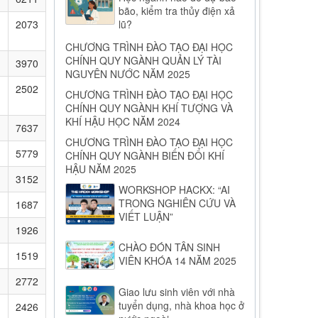
bão, kiểm tra thủy điện xả
2073
lũ?
CHƯƠNG TRÌNH ĐÀO TẠO ĐẠI HỌC
CHÍNH QUY NGÀNH QUẢN LÝ TÀI
3970
NGUYÊN NƯỚC NĂM 2025
2502
CHƯƠNG TRÌNH ĐÀO TẠO ĐẠI HỌC
CHÍNH QUY NGÀNH KHÍ TƯỢNG VÀ
KHÍ HẬU HỌC NĂM 2024
7637
CHƯƠNG TRÌNH ĐÀO TẠO ĐẠI HỌC
5779
CHÍNH QUY NGÀNH BIẾN ĐỔI KHÍ
HẬU NĂM 2025
3152
WORKSHOP HACKX: “AI
TRONG NGHIÊN CỨU VÀ
1687
VIẾT LUẬN”
1926
CHÀO ĐÓN TÂN SINH
1519
VIÊN KHÓA 14 NĂM 2025
2772
Giao lưu sinh viên với nhà
tuyển dụng, nhà khoa học ở
2426