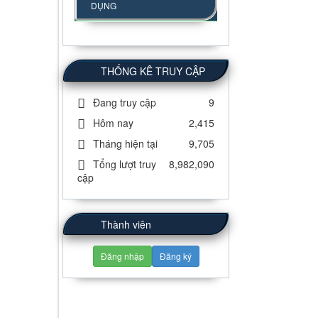
DỤNG
THỐNG KÊ TRUY CẬP
Đang truy cập
9
Hôm nay
2,415
Tháng hiện tại
9,705
Tổng lượt truy
8,982,090
cập
Thành viên
Đăng nhập
Đăng ký