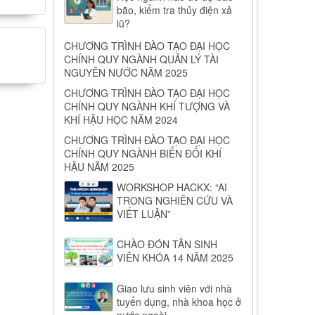
bão, kiểm tra thủy điện xả
lũ?
CHƯƠNG TRÌNH ĐÀO TẠO ĐẠI HỌC
CHÍNH QUY NGÀNH QUẢN LÝ TÀI
NGUYÊN NƯỚC NĂM 2025
CHƯƠNG TRÌNH ĐÀO TẠO ĐẠI HỌC
CHÍNH QUY NGÀNH KHÍ TƯỢNG VÀ
KHÍ HẬU HỌC NĂM 2024
CHƯƠNG TRÌNH ĐÀO TẠO ĐẠI HỌC
CHÍNH QUY NGÀNH BIẾN ĐỔI KHÍ
HẬU NĂM 2025
WORKSHOP HACKX: “AI
TRONG NGHIÊN CỨU VÀ
VIẾT LUẬN”
CHÀO ĐÓN TÂN SINH
VIÊN KHÓA 14 NĂM 2025
Giao lưu sinh viên với nhà
tuyển dụng, nhà khoa học ở
nước ngoài