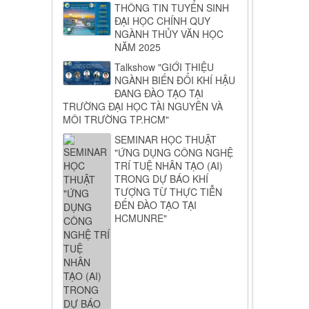
THÔNG TIN TUYỂN SINH
ĐẠI HỌC CHÍNH QUY
NGÀNH THỦY VĂN HỌC
NĂM 2025
Talkshow "GIỚI THIỆU
NGÀNH BIẾN ĐỔI KHÍ HẬU
ĐANG ĐÀO TẠO TẠI
TRƯỜNG ĐẠI HỌC TÀI NGUYÊN VÀ
MÔI TRƯỜNG TP.HCM"
SEMINAR HỌC THUẬT
"ỨNG DỤNG CÔNG NGHỆ
TRÍ TUỆ NHÂN TẠO (AI)
TRONG DỰ BÁO KHÍ
TƯỢNG TỪ THỰC TIỄN
ĐẾN ĐÀO TẠO TẠI
HCMUNRE"