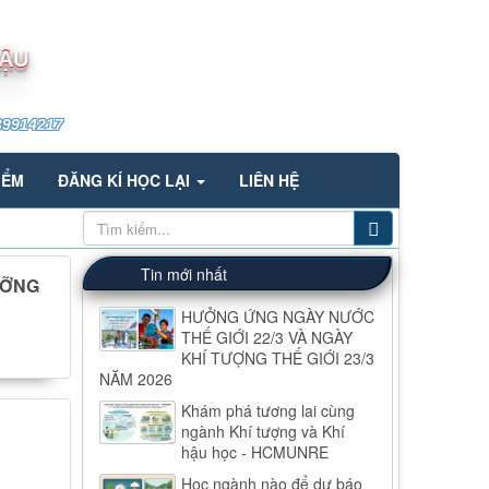
HẬU
39914217
IỂM
ĐĂNG KÍ HỌC LẠI
LIÊN HỆ
Tin mới nhất
ƯỠNG
HƯỞNG ỨNG NGÀY NƯỚC
THẾ GIỚI 22/3 VÀ NGÀY
KHÍ TƯỢNG THẾ GIỚI 23/3
NĂM 2026
Khám phá tương lai cùng
ngành Khí tượng và Khí
hậu học - HCMUNRE
Học ngành nào để dự báo