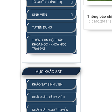
TỔ CHỨC CHÍNH TRỊ
SINH VIÊN
Thông báo chi
03/05/2019 12
TUYỂN DỤNG
THÔNG TIN HỘI THẢO
KHOA HỌC - KHOA HỌC
TRÁI ĐẤT
MỤC KHẢO SÁT
KHẢO SÁT SINH VIÊN
KHẢO SÁT GIẢNG VIÊN
KHẢO SÁT NGƯỜI TUYỂN