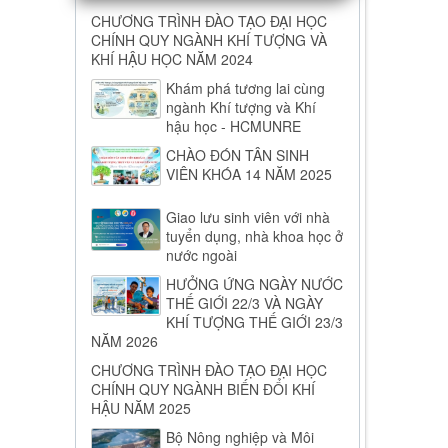
CHƯƠNG TRÌNH ĐÀO TẠO ĐẠI HỌC
CHÍNH QUY NGÀNH KHÍ TƯỢNG VÀ
KHÍ HẬU HỌC NĂM 2024
Khám phá tương lai cùng
ngành Khí tượng và Khí
hậu học - HCMUNRE
CHÀO ĐÓN TÂN SINH
VIÊN KHÓA 14 NĂM 2025
Giao lưu sinh viên với nhà
tuyển dụng, nhà khoa học ở
nước ngoài
HƯỞNG ỨNG NGÀY NƯỚC
THẾ GIỚI 22/3 VÀ NGÀY
KHÍ TƯỢNG THẾ GIỚI 23/3
NĂM 2026
CHƯƠNG TRÌNH ĐÀO TẠO ĐẠI HỌC
CHÍNH QUY NGÀNH BIẾN ĐỔI KHÍ
HẬU NĂM 2025
Bộ Nông nghiệp và Môi