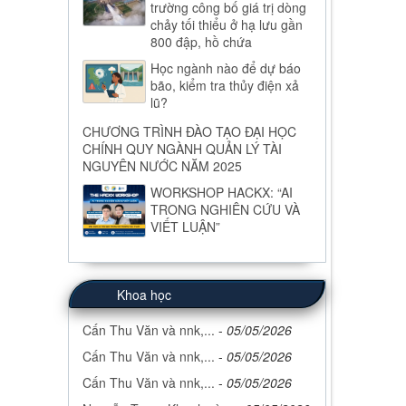
trường công bố giá trị dòng
chảy tối thiểu ở hạ lưu gần
800 đập, hồ chứa
Học ngành nào để dự báo
bão, kiểm tra thủy điện xả
lũ?
CHƯƠNG TRÌNH ĐÀO TẠO ĐẠI HỌC
CHÍNH QUY NGÀNH QUẢN LÝ TÀI
NGUYÊN NƯỚC NĂM 2025
WORKSHOP HACKX: “AI
TRONG NGHIÊN CỨU VÀ
VIẾT LUẬN”
Khoa học
Cấn Thu Văn và nnk,...
-
05/05/2026
Cấn Thu Văn và nnk,...
-
05/05/2026
Cấn Thu Văn và nnk,...
-
05/05/2026