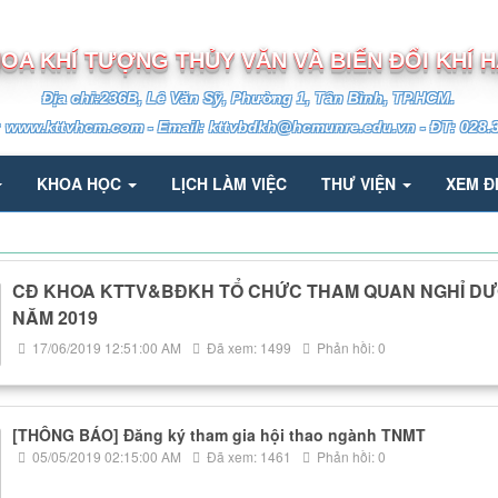
TRƯỜNG ĐẠI HỌC TÀI NGUYÊN VÀ MÔI TRƯỜNG TP.HCM
OA KHÍ TƯỢNG THỦY VĂN VÀ BIẾN ĐỔI KHÍ 
Địa chỉ:236B, Lê Văn Sỹ, Phường 1, Tân Bình, TP.HCM.
: www.kttvhcm.com - Email: kttvbdkh@hcmunre.edu.vn - ĐT: 028.
KHOA HỌC
LỊCH LÀM VIỆC
THƯ VIỆN
XEM Đ
CĐ KHOA KTTV&BĐKH TỔ CHỨC THAM QUAN NGHỈ D
NĂM 2019
17/06/2019 12:51:00 AM
Đã xem: 1499
Phản hồi: 0
[THÔNG BÁO] Đăng ký tham gia hội thao ngành TNMT
05/05/2019 02:15:00 AM
Đã xem: 1461
Phản hồi: 0