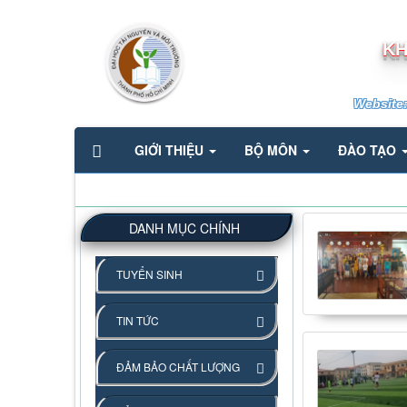
KH
Website
GIỚI THIỆU
BỘ MÔN
ĐÀO TẠO
DANH MỤC CHÍNH
TUYỂN SINH
TIN TỨC
ĐẢM BẢO CHẤT LƯỢNG