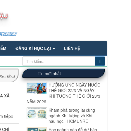
HẬU
39914217
IỂM
ĐĂNG KÍ HỌC LẠI
LIÊN HỆ
Tin mới nhất
Xem tất cả
HƯỞNG ỨNG NGÀY NƯỚC
THẾ GIỚI 22/3 VÀ NGÀY
UA XÃ
KHÍ TƯỢNG THẾ GIỚI 23/3
NĂM 2026
Khám phá tương lai cùng
ngành Khí tượng và Khí
m tiếp
hậu học - HCMUNRE
Ồ CHÍ
Học ngành nào để dự báo