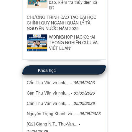
bão, kiểm tra thủy điện xả
lũ?
CHƯƠNG TRÌNH ĐÀO TẠO ĐẠI HỌC
CHÍNH QUY NGÀNH QUẢN LÝ TÀI
NGUYÊN NƯỚC NĂM 2025
WORKSHOP HACKX: “AI
TRONG NGHIÊN CỨU VÀ
VIẾT LUẬN”
Khoa học
Cấn Thu Văn và nnk,...
-
05/05/2026
Cấn Thu Văn và nnk,...
-
05/05/2026
Cấn Thu Văn và nnk,...
-
05/05/2026
Nguyễn Trọng Khanh và...
-
05/05/2026
[Q2] Giang N.T., Thu-Van...
-
15/04/2026