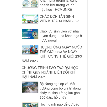
Khám phá tương lai cùng
ngành Khí tượng và Khí
hậu học - HCMUNRE
CHÀO ĐÓN TÂN SINH
VIÊN KHÓA 14 NĂM 2025
Giao lưu sinh viên với nhà
tuyển dụng, nhà khoa học ở
nước ngoài
HƯỞNG ỨNG NGÀY NƯỚC
THẾ GIỚI 22/3 VÀ NGÀY
KHÍ TƯỢNG THẾ GIỚI 23/3
NĂM 2026
CHƯƠNG TRÌNH ĐÀO TẠO ĐẠI HỌC
CHÍNH QUY NGÀNH BIẾN ĐỔI KHÍ
HẬU NĂM 2025
Bộ Nông nghiệp và Môi
trường công bố giá trị dòng
chảy tối thiểu ở hạ lưu gần
800 đập, hồ chứa
Học ngành nào để dự báo