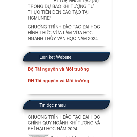
TRÍ TUỆ NHÂN TẠO (AI)
TRONG DỰ BÁO KHÍ TƯỢNG TỪ
THỰC TIỄN ĐẾN ĐÀO TẠO TẠI
HCMUNRE"
CHƯƠNG TRÌNH ĐÀO TẠO ĐẠI HỌC
HÌNH THỨC VỪA LÀM VỪA HỌC
NGÀNH THỦY VĂN HỌC NĂM 2024
Liên kết Website
Bộ Tài nguyên và Môi trường
ĐH Tài nguyên và Môi trường
Tin đọc nhiều
CHƯƠNG TRÌNH ĐÀO TẠO ĐẠI HỌC
CHÍNH QUY NGÀNH KHÍ TƯỢNG VÀ
KHÍ HẬU HỌC NĂM 2024