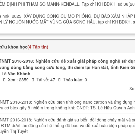
M ĐỊNH PHI THAM SỐ MANN-KENDALL, Tạp chí KH BĐKH, số 36(20
 và nnk, 2025, XÂY DỰNG CÔNG CỤ MÔ PHỎNG, DỰ BÁO XÂM NHẬP
 LÝ NGUỒN NƯỚC MẶT VÙNG CỬA SÔNG HẬU, tạp chí KH BĐKH, s
 cứu khoa học
(4 Tập tin)
 TNMT 2016-2018; Nghiên cứu đề xuất giải pháp công nghệ sử dụ
vùng đồng bằng sông cửu long, thí điểm tại Hòn Đất, tỉnh Kiên G
ũ Lê Vân Khánh
A
Xem: 2359
Tải về: 47
Thảo luận: 0
Xe
TNMT 2016-2018; Nghiên cứu biến tính ống nano carbon và ứng dụng 
ữu cơ btex gây ô nhiễm trong không khí; CNĐT: TS. Lê Hữu Quỳnh Anh
TNMT 2016-2018; Nghiên cứu đánh giá sự biến đồi dòng chảy mặt và 
ĐTM dưới tác động của hệ thống đê bao và đề xuất các biện pháp quả
uyễn Thị Tuyết