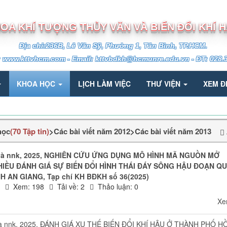
TRƯỜNG ĐẠI HỌC TÀI NGUYÊN VÀ MÔI TRƯỜNG TP.HCM
OA KHÍ TƯỢNG THỦY VĂN VÀ BIẾN ĐỔI KHÍ 
Địa chỉ:236B, Lê Văn Sỹ, Phường 1, Tân Bình, TP.HCM.
: www.kttvhcm.com - Email: kttvbdkh@hcmunre.edu.vn - ĐT: 028.
KHOA HỌC
LỊCH LÀM VIỆC
THƯ VIỆN
XEM Đ
học
(70 Tập tin)
>
Các bài viết năm 2012
>
Các bài viết năm 2013
 và nnk, 2025, NGHIÊN CỨU ỨNG DỤNG MÔ HÌNH MÃ NGUỒN MỞ
IỀU ĐÁNH GIÁ SỰ BIẾN ĐỔI HÌNH THÁI ĐÁY SÔNG HẬU ĐOẠN Q
 AN GIANG, Tạp chí KH BĐKH số 36(2025)
A
Xem: 198
Tải về: 2
Thảo luận: 0
Xe
và nnk, 2025, ĐÁNH GIÁ XU THẾ BIẾN ĐỔI KHÍ HẬU Ở THÀNH PHỐ H