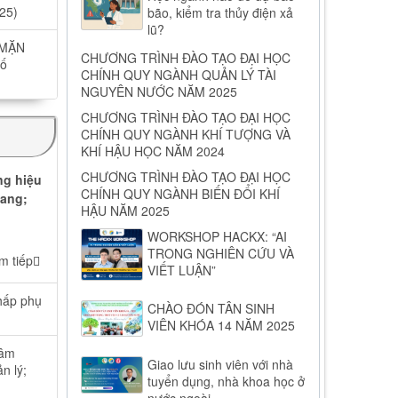
25)
bão, kiểm tra thủy điện xả
lũ?
 MẶN
CHƯƠNG TRÌNH ĐÀO TẠO ĐẠI HỌC
ố
CHÍNH QUY NGÀNH QUẢN LÝ TÀI
NGUYÊN NƯỚC NĂM 2025
CHƯƠNG TRÌNH ĐÀO TẠO ĐẠI HỌC
CHÍNH QUY NGÀNH KHÍ TƯỢNG VÀ
KHÍ HẬU HỌC NĂM 2024
CHƯƠNG TRÌNH ĐÀO TẠO ĐẠI HỌC
ng hiệu
CHÍNH QUY NGÀNH BIẾN ĐỔI KHÍ
iang;
HẬU NĂM 2025
WORKSHOP HACKX: “AI
TRONG NGHIÊN CỨU VÀ
m tiếp
VIẾT LUẬN”
hấp phụ
CHÀO ĐÓN TÂN SINH
VIÊN KHÓA 14 NĂM 2025
xâm
Giao lưu sinh viên với nhà
n lý;
tuyển dụng, nhà khoa học ở
nước ngoài