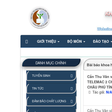
KH
Website
GIỚI THIỆU
BỘ MÔN
ĐÀO TẠO
DANH MỤC CHÍNH
Bài báo khoa 
TUYỂN SINH
Cấn Thu Văn
TELEMAC 2 CH
CHÂU PHÚ TỈNH
TIN TỨC
Tác giả:
N/
ĐẢM BẢO CHẤT LƯỢNG
Cấn Thu Văn 