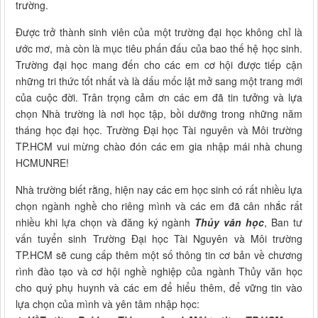
trường.
Được trở thành sinh viên của một trường đại học không chỉ là
ước mơ, mà còn là mục tiêu phấn đấu của bao thế hệ học sinh.
Trường đại học mang đến cho các em cơ hội được tiếp cận
những tri thức tốt nhất và là dấu mốc lật mở sang một trang mới
của cuộc đời. Trân trọng cảm ơn các em đã tin tưởng và lựa
chọn Nhà trường là nơi học tập, bồi dưỡng trong những năm
tháng học đại học. Trường Đại học Tài nguyên và Môi trường
TP.HCM vui mừng chào đón các em gia nhập mái nhà chung
HCMUNRE!
Nhà trường biết rằng, hiện nay các em học sinh có rất nhiều lựa
chọn ngành nghề cho riêng mình và các em đã cân nhắc rất
nhiều khi lựa chọn và đăng ký ngành
Thủy văn học
, Ban tư
vấn tuyển sinh Trường Đại học Tài Nguyên và Môi trường
TP.HCM sẽ cung cấp thêm một số thông tin cơ bản về chương
rình đào tạo và cơ hội nghề nghiệp của ngành Thủy văn học
cho quý phụ huynh và các em để hiểu thêm, để vững tin vào
lựa chọn của mình và yên tâm nhập học: