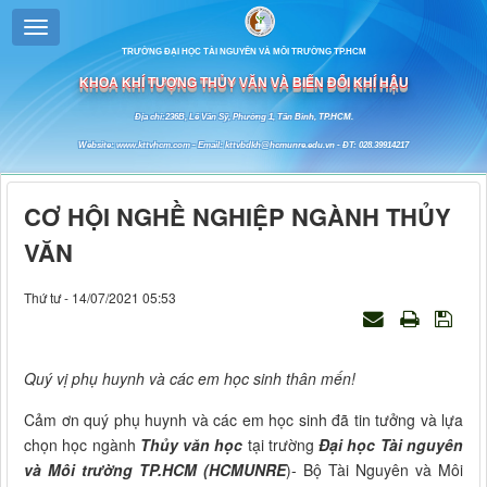
TRƯỜNG ĐẠI HỌC TÀI NGUYÊN VÀ MÔI TRƯỜNG TP.HCM
KHOA KHÍ TƯỢNG THỦY VĂN VÀ BIẾN ĐỔI KHÍ HẬU
Địa chỉ:236B, Lê Văn Sỹ, Phường 1, Tân Bình, TP.HCM.
Website: www.kttvhcm.com - Email: kttvbdkh@hcmunre.edu.vn - ĐT: 028.39914217
CƠ HỘI NGHỀ NGHIỆP NGÀNH THỦY
VĂN
Thứ tư - 14/07/2021 05:53
Quý vị phụ huynh và các em học sinh thân mến!
Cảm ơn quý phụ huynh và các em học sinh đã tin tưởng và lựa
chọn học ngành
Thủy văn học
tại trường
Đại học Tài nguyên
và Môi trường TP.HCM
(
HCMUNRE
)- Bộ Tài Nguyên và Môi