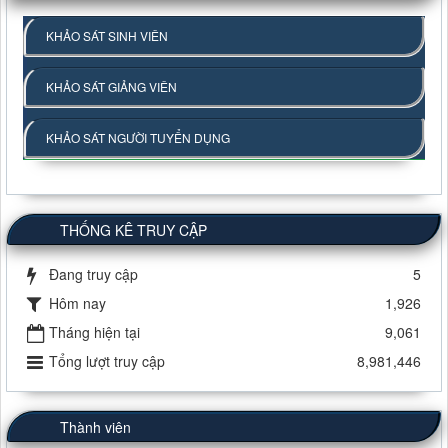
KHẢO SÁT SINH VIÊN
KHẢO SÁT GIẢNG VIÊN
KHẢO SÁT NGƯỜI TUYỂN DỤNG
THỐNG KÊ TRUY CẬP
Đang truy cập
5
Hôm nay
1,926
Tháng hiện tại
9,061
Tổng lượt truy cập
8,981,446
Thành viên