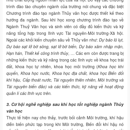
trình đào tào chuyên ngành của trường nói chung và đặc biệt
Chương trình đào tạo ngành Thủy văn học được thiết kế theo
hướng đa ngành. Sau khi học xong chương trình đào tạo về
Ngành Thuỷ Văn học và sinh viên có đầy đủ kiến thức và kỹ
năng tổng hợp trong lĩnh vực Tài nguyên-Môi trường-Xã hội.
Ngoài các khối kiến chuyên sâu về Thủy văn như:
Dự báo lũ lụt,
Dự báo sạt lở bờ sông, sạt lở bờ biển, Dự báo xâm nhập mặn,
Hạn hán, Thiết kế công trình thủy
, … Các em còn được trang bị
những kiến thức và kỹ năng trong các lĩnh vực về khoa học trái
đất, khoa học tự nhiên, khoa học môi trường (
Khoa học khí
quyển, Khoa học nước, Khoa học địa chất, khoa học Biến đổi
khí hậu, Cấp thoát nước, Tài nguyên thiên nhiên, Môi trường
và
Tài nguyên biển đảo) và các kiến thức, kỹ năng về hoạt động
quản lí các lĩnh vực trên.
3. Cơ hội nghề nghiệp sau khi học tốt nghiệp ngành
Thủy
văn học
Thực tế hiện nay cho thấy, trước bối cảnh Môi trường, khí hậu
diễn biến phức tạp trong khi Môi trường, Biến đổi khí hậụ nó