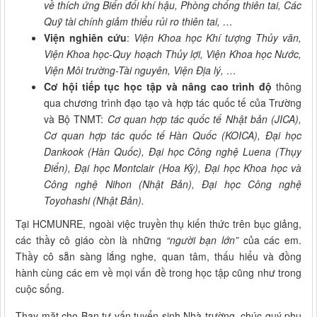
về thích ứng Biến đổi khí hậu, Phòng chống thiên tai, Các
Quỹ tài chính giảm thiểu rủi ro thiên tai, …
Viện nghiên cứu
:
Viện Khoa học Khí tượng Thủy văn,
Viện Khoa học-Quy hoạch Thủy lợi, Viện Khoa học Nước,
Viện Môi trường-Tài nguyên, Viện Địa lý, …
Cơ hội tiếp tục học tập và nâng cao trình độ
thông
qua chương trình đạo tạo và hợp tác quốc tế của Trường
và Bộ TNMT:
Cơ quan hợp tác quốc tế Nhật bản (JICA),
Cơ quan hợp tác quốc tế Hàn Quốc (KOICA), Đại học
Dankook (Hàn Quốc), Đại học Công nghệ Luena (Thụy
Điển), Đại học Montclair (Hoa Kỳ), Đại học Khoa học và
Công nghệ Nihon (Nhật Bản), Đại học Công nghệ
Toyohashi (Nhật Bản).
Tại HCMUNRE, ngoài việc truyền thụ kiến thức trên bục giảng,
các thầy cô giáo còn là những
“người bạn lớn”
của các em.
Thầy cô sẵn sàng lắng nghe, quan tâm, thấu hiểu và đồng
hành cùng các em về mọi vấn đề trong học tập cũng như trong
cuộc sống.
Thay mặt cho Ban tư vấn tuyển sinh Nhà trường, chúc quý phụ