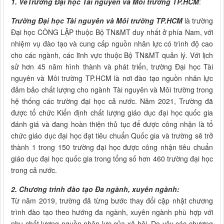
1. Về
Trường Đại học Tài nguyên và Môi trường TP.HCM
:
Trường Đại học Tài nguyên và Môi trường TP.HCM
là trường
Đại học CÔNG LẬP thuộc Bộ TN&MT duy nhất ở phía Nam, với
nhiệm vụ đào tạo và cung cấp nguồn nhân lực có trình độ cao
cho các ngành, các lĩnh vực thuộc Bộ TN&MT quản lý. Với lịch
sử hơn 45 năm hình thành và phát triển, trường Đại học Tài
nguyên và Môi trường TP.HCM là nơi đào tạo nguồn nhân lực
đảm bảo chất lượng cho ngành Tài nguyên và Môi trường trong
hệ thống các trường đại học cả nước. Năm 2021, Trường đã
được tổ chức Kiển định chất lượng giáo dục đại học quốc gia
đánh giá và đang hoàn thiện thủ tục để được công nhận là tổ
chức giáo dục đại học đạt tiêu chuẩn Quốc gia và trường sẽ trở
thành 1 trong 150 trường đại học được công nhận tiêu chuẩn
giáo dục đại học quốc gia trong tổng số hơn 460 trường đại học
trong cả nước.
2. Chương trình đào tạo Đa ngành, xuyên ngành:
Từ năm 2019, trường đã từng bước thay đổi cập nhật chương
trình đào tạo theo hướng đa ngành, xuyên ngành phù hợp với
nhu chất lượng nguồn nhân lực của xã hội. Do vậy các chương