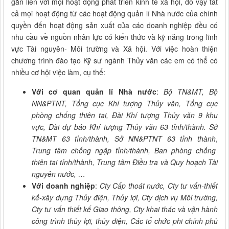
gắn liền với mọi hoạt động phát triển kinh tế xã hội, do vậy tất
cả mọi hoạt động từ các hoạt động quản lí Nhà nước của chính
quyền đến hoạt động sản xuất của các doanh nghiệp đều có
nhu cầu về nguồn nhân lực có kiến thức và kỹ năng trong lĩnh
vực Tài nguyên- Môi trường và Xã hội. Với việc hoàn thiện
chương trình đào tạo Kỹ sư ngành Thủy văn các em có thể có
nhiều cơ hội việc làm, cụ thể:
Với cơ quan quản lí Nhà nước
:
Bộ TN&MT, Bộ
NN&PTNT, Tổng cục Khí tượng Thủy văn, Tổng cục
phòng chống thiên tai, Đài Khí tượng Thủy văn 9 khu
vực, Đài dự báo Khí tượng Thủy văn 63 tỉnh/thành. Sở
TN&MT 63 tỉnh/thành, Sở NN&PTNT 63 tỉnh thành
,
Trung tâm chống ngập tỉnh/thành, Ban phòng chống
thiên tai tỉnh/thành, Trung tâm Điều tra và Quy hoạch Tài
nguyên nước, …
Với doanh nghiệp
:
Cty Cấp thoát nước, Cty tư vấn-thiết
kế-xây dựng Thủy điện, Thủy lợi, Cty dịch vụ Môi trường,
Cty tư vấn thiết kế Giao thông, Cty khai thác và vận hành
công trình thủy lợi, thủy điện, Các tổ chức phi chính phủ