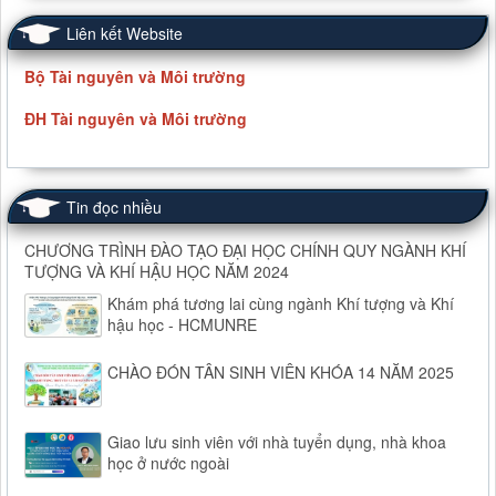
Liên kết Website
Bộ Tài nguyên và Môi trường
ĐH Tài nguyên và Môi trường
Tin đọc nhiều
CHƯƠNG TRÌNH ĐÀO TẠO ĐẠI HỌC CHÍNH QUY NGÀNH KHÍ
TƯỢNG VÀ KHÍ HẬU HỌC NĂM 2024
Khám phá tương lai cùng ngành Khí tượng và Khí
hậu học - HCMUNRE
CHÀO ĐÓN TÂN SINH VIÊN KHÓA 14 NĂM 2025
Giao lưu sinh viên với nhà tuyển dụng, nhà khoa
học ở nước ngoài