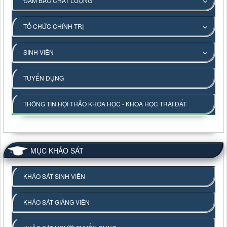
ĐẢM BẢO CHẤT LƯỢNG
TỔ CHỨC CHÍNH TRỊ
SINH VIÊN
TUYỂN DỤNG
THÔNG TIN HỘI THẢO KHOA HỌC - KHOA HỌC TRÁI ĐẤT
MỤC KHẢO SÁT
KHẢO SÁT SINH VIÊN
KHẢO SÁT GIẢNG VIÊN