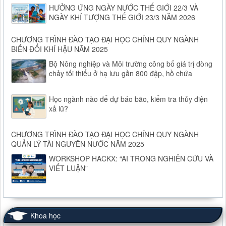
HƯỞNG ỨNG NGÀY NƯỚC THẾ GIỚI 22/3 VÀ
NGÀY KHÍ TƯỢNG THẾ GIỚI 23/3 NĂM 2026
CHƯƠNG TRÌNH ĐÀO TẠO ĐẠI HỌC CHÍNH QUY NGÀNH
BIẾN ĐỔI KHÍ HẬU NĂM 2025
Bộ Nông nghiệp và Môi trường công bố giá trị dòng
chảy tối thiểu ở hạ lưu gần 800 đập, hồ chứa
Học ngành nào để dự báo bão, kiểm tra thủy điện
xả lũ?
CHƯƠNG TRÌNH ĐÀO TẠO ĐẠI HỌC CHÍNH QUY NGÀNH
QUẢN LÝ TÀI NGUYÊN NƯỚC NĂM 2025
WORKSHOP HACKX: “AI TRONG NGHIÊN CỨU VÀ
VIẾT LUẬN”
Khoa học