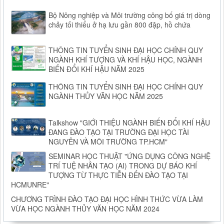
Bộ Nông nghiệp và Môi trường công bố giá trị dòng
chảy tối thiểu ở hạ lưu gần 800 đập, hồ chứa
THÔNG TIN TUYỂN SINH ĐẠI HỌC CHÍNH QUY
NGÀNH KHÍ TƯỢNG VÀ KHÍ HẬU HỌC, NGÀNH
BIẾN ĐỔI KHÍ HẬU NĂM 2025
THÔNG TIN TUYỂN SINH ĐẠI HỌC CHÍNH QUY
NGÀNH THỦY VĂN HỌC NĂM 2025
Talkshow "GIỚI THIỆU NGÀNH BIẾN ĐỔI KHÍ HẬU
ĐANG ĐÀO TẠO TẠI TRƯỜNG ĐẠI HỌC TÀI
NGUYÊN VÀ MÔI TRƯỜNG TP.HCM"
SEMINAR HỌC THUẬT "ỨNG DỤNG CÔNG NGHỆ
TRÍ TUỆ NHÂN TẠO (AI) TRONG DỰ BÁO KHÍ
TƯỢNG TỪ THỰC TIỄN ĐẾN ĐÀO TẠO TẠI
HCMUNRE"
CHƯƠNG TRÌNH ĐÀO TẠO ĐẠI HỌC HÌNH THỨC VỪA LÀM
VỪA HỌC NGÀNH THỦY VĂN HỌC NĂM 2024