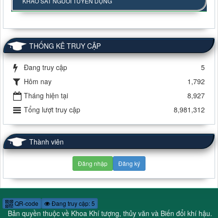
KHẢO SÁT NGƯỜI TUYỂN DỤNG
THỐNG KÊ TRUY CẬP
Đang truy cập
5
Hôm nay
1,792
Tháng hiện tại
8,927
Tổng lượt truy cập
8,981,312
Thành viên
Đăng nhập
Đăng ký
QR-code
Đang truy cập: 5
Bản quyền thuộc về Khoa Khí tượng, thủy văn và Biến đổi khí hậu.