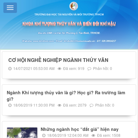
TRƯỜNG ĐẠI HỌC TÀI NGUYÊN VÀ MÔI TRƯỜNG TP.HCM
KHOA KHÍ TƯỢNG THỦY VĂN VÀ BIẾN ĐỔI KHÍ HẬU
Địa chỉ:236B, Lê Văn Sỹ, Phường 1, Tân Bình, TP.HCM.
Website: www.kttvhcm.com - Email: kttvbdkh@hcmunre.edu.vn - ĐT: 028.39914217
CƠ HỘI NGHỀ NGHIỆP NGÀNH THỦY VĂN
14/07/2021 05:53:00 AM
Đã xem: 919
Phản hồi: 0
Ngành Khí tượng thủy văn là gì? Học gì? Ra trường làm
gì?
18/06/2019 11:30:00 PM
Đã xem: 2079
Phản hồi: 0
Những ngành học “đắt giá” hiện nay
18/06/2019 12:04:00 AM
Đã xem: 1508