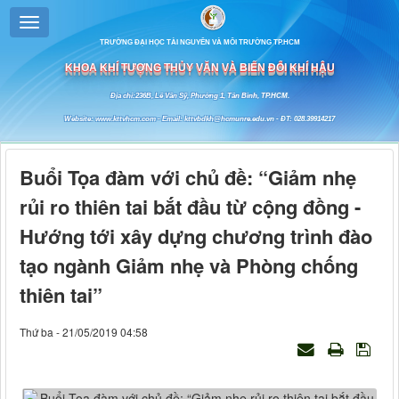
TRƯỜNG ĐẠI HỌC TÀI NGUYÊN VÀ MÔI TRƯỜNG TP.HCM
KHOA KHÍ TƯỢNG THỦY VĂN VÀ BIẾN ĐỔI KHÍ HẬU
Địa chỉ:236B, Lê Văn Sỹ, Phường 1, Tân Bình, TP.HCM.
Website: www.kttvhcm.com - Email: kttvbdkh@hcmunre.edu.vn - ĐT: 028.39914217
Buổi Tọa đàm với chủ đề: “Giảm nhẹ
rủi ro thiên tai bắt đầu từ cộng đồng -
Hướng tới xây dựng chương trình đào
tạo ngành Giảm nhẹ và Phòng chống
thiên tai”
Thứ ba - 21/05/2019 04:58