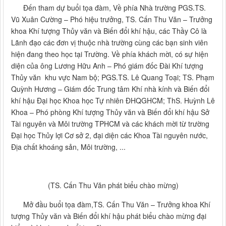
Đến tham dự buổi tọa đàm, Về phía Nhà trường PGS.TS.
Vũ Xuân Cường – Phó hiệu trưởng, TS. Cấn Thu Văn – Trưởng
khoa Khí tượng Thủy văn và Biến đổi khí hậu, các Thầy Cô là
Lãnh đạo các đơn vị thuộc nhà trường cùng các bạn sinh viên
hiện đang theo học tại Trường. Về phía khách mời, có sự hiện
diện của ông Lương Hữu Anh – Phó giám đốc Đài Khí tượng
Thủy văn khu vực Nam bộ; PGS.TS. Lê Quang Toại; TS. Phạm
Quỳnh Hương – Giám đốc Trung tâm Khí nhà kính và Biến đổi
khí hậu Đại học Khoa học Tự nhiên ĐHQGHCM; ThS. Huỳnh Lê
Khoa – Phó phòng Khí tượng Thủy văn và Biến đổi khí hậu Sở
Tài nguyên và Môi trường TPHCM và các khách mời từ trường
Đại học Thủy lợi Cơ sở 2, đại diện các Khoa Tài nguyên nước,
Địa chất khoáng sản, Môi trường, ...
(TS. Cấn Thu Văn phát biểu chào mừng)
Mở đầu buổi tọa đàm,TS. Cấn Thu Văn – Trưởng khoa Khí
tượng Thủy văn và Biến đổi khí hậu phát biểu chào mừng đại