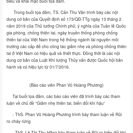
biểu và khai mạc buổi tọa đàm.
Trong buổi tọa đảm, TS. Cấn Thu Văn trình bày các nội
dung cơ bản của Quyết định số 173/QĐ-TTg ngày 13 tháng 2
năm 2019 của Thủ tướng Chính phủ; ý nghĩa của Tuần lễ Quốc
gia phòng, chống thiên tai, ngày truyền thống phòng chống
thiên tai của Việt Nam trong hệ thống ngành tài nguyên môi
trường các cấp để cho công tác giảm nhẹ và phòng chống thiên
tai ở Việt Nam có hiệu quả và thiết thực. Đồng thời là các nội
dung cơ bản của Luật Khí tượng Thủy văn được Quốc hội bản
hành và có hiệu lực từ 01/7/2016.
(Báo cáo viên Phan Vũ Hoàng Phương)
Tại buổi tọa đảm, các báo cáo viên đã trình bày các tham
luận về chủ đề “Giảm nhẹ thiên tai, biến đổi khí hậu”
- ThS. Phan Vũ Hoàng Phương trình bày tham luận về Rủi
ro cháy rừng
- ThS. Lê Thị Thu Hằng bày tham luận về Rủi ro biến đổi khí