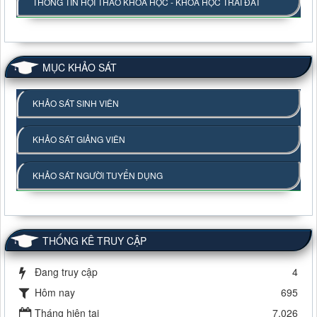
THÔNG TIN HỘI THẢO KHOA HỌC - KHOA HỌC TRÁI ĐẤT
MỤC KHẢO SÁT
KHẢO SÁT SINH VIÊN
KHẢO SÁT GIẢNG VIÊN
KHẢO SÁT NGƯỜI TUYỂN DỤNG
THỐNG KÊ TRUY CẬP
Đang truy cập
4
Hôm nay
695
Tháng hiện tại
7,026