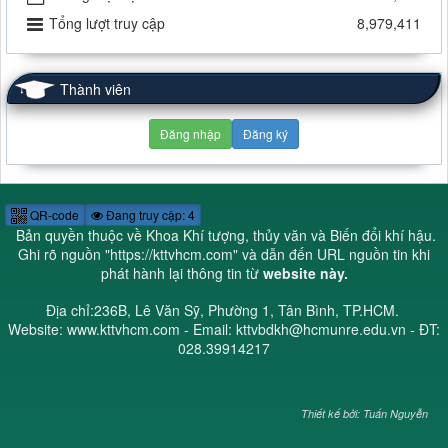
Tổng lượt truy cập
8,979,411
Thành viên
Đăng nhập
Đăng ký
QR-code
Đang truy cập: 4
Bản quyền thuộc về Khoa Khí tượng, thủy văn và Biến đổi khí hậu.
Ghi rõ nguồn "
https://kttvhcm.com
" và dẫn đến URL nguồn tin khi
phát hành lại thông tin từ
website này.
Địa chỉ:236B, Lê Văn Sỹ, Phường 1, Tân Bình, TP.HCM.
Website: www.kttvhcm.com - Email: kttvbdkh@hcmunre.edu.vn - ĐT:
028.39914217
Thiết kế bởi: Tuấn Nguyễn