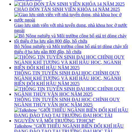
CHÀO ĐÓN TÂN SINH VIÊN KHÓA 14 NĂM 2025
Giao lưu sinh viên với nhà tuyển dụng, nhà khoa học ở nước
ngoài
Bộ Nông nghiệp và Môi trường công bố giá trị dòng chảy tối
thiểu ở hạ lưu gần 800 đập, hồ chứa
THÔNG TIN TUYỂN SINH ĐẠI HỌC CHÍNH QUY
NGÀNH KHÍ TƯỢNG VÀ KHÍ HẬU HỌC, NGÀNH
BIẾN ĐỔI KHÍ HẬU NĂM 2025
THÔNG TIN TUYỂN SINH ĐẠI HỌC CHÍNH QUY
NGÀNH THỦY VĂN HỌC NĂM 2025
Talkshow "GIỚI THIỆU NGÀNH BIẾN ĐỔI KHÍ HẬU
ĐANG ĐÀO TẠO TẠI TRƯỜNG ĐẠI HỌC TÀI