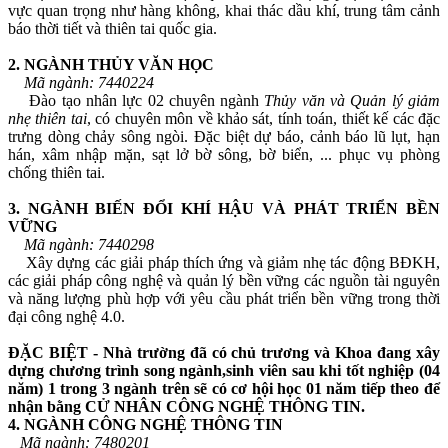
vực quan trọng như hàng không, khai thác dầu khí, trung tâm cảnh
báo thời tiết và thiên tai quốc gia.
2. NGÀNH THỦY VĂN HỌC
Mã ngành: 7440224
Đào tạo nhân lực 02 chuyên ngành
Thủy văn và Quản lý giảm
nhẹ thiên tai
, có chuyên môn về khảo sát, tính toán, thiết kế các đặc
trưng dòng chảy sông ngòi. Đặc biệt dự báo, cảnh báo lũ lụt, hạn
hán, xâm nhập mặn, sạt lở bờ sông, bờ biển, ... phục vụ phòng
chống thiên tai.
3. NGÀNH BIẾN ĐỔI KHÍ HẬU VÀ PHÁT TRIỂN BỀN
VỮNG
Mã ngành: 7440298
Xây dựng các giải pháp thích ứng và giảm nhẹ tác động BĐKH,
các giải pháp công nghệ và quản lý bền vững các nguồn tài nguyên
và năng lượng phù hợp với yêu cầu phát triển bền vững trong thời
đại công nghệ 4.0.
ĐẶC BIỆT - Nhà trường đã có chủ trương và Khoa đang xây
dựng chương trình song ngành,
sinh viên sau khi tốt nghiệp (04
năm) 1 trong 3 ngành trên sẽ có cơ hội học 01 năm tiếp theo để
nhận bằng CỬ NHÂN CÔNG NGHỆ THÔNG TIN.
4. NGÀNH CÔNG NGHỆ THÔNG TIN
Mã ngành: 7480201