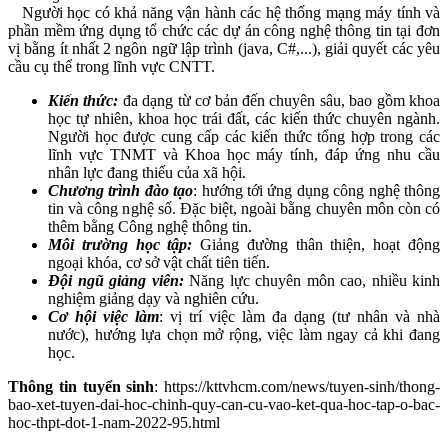
Người học có khả năng vận hành các hệ thống mạng máy tính và
phần mềm ứng dụng tổ chức các dự án công nghệ thông tin tại đơn
vị bằng ít nhất 2 ngôn ngữ lập trình (java, C#,...), giải quyết các yêu
cầu cụ thể trong lĩnh vực CNTT.
Kiến thức:
đa dạng từ cơ bản đến chuyên sâu, bao gồm khoa
học tự nhiên, khoa học trái đất, các kiến thức chuyên ngành.
Người học được cung cấp các kiến thức tổng hợp trong các
lĩnh vực TNMT và Khoa học máy tính, đáp ứng nhu cầu
nhân lực đang thiếu của xã hội.
Chương trình đào tạo
: hướng tới ứng dụng công nghệ thông
tin và công nghệ số. Đặc biệt, ngoài bằng chuyên môn còn có
thêm bằng Công nghệ thông tin.
Môi trường học tập:
Giảng đường thân thiện, hoạt động
ngoại khóa, cơ sở vật chất tiên tiến.
Đội ngũ giảng viên:
Năng lực chuyên môn cao, nhiều kinh
nghiệm giảng dạy và nghiên cứu.
Cơ hội việc làm
: vị trí việc làm đa dạng (tư nhân và nhà
nước), hướng lựa chọn mở rộng, việc làm ngay cả khi đang
học.
Thông tin tuyển sinh
: https://kttvhcm.com/news/tuyen-sinh/thong-
bao-xet-tuyen-dai-hoc-chinh-quy-can-cu-vao-ket-qua-hoc-tap-o-bac-
hoc-thpt-dot-1-nam-2022-95.html