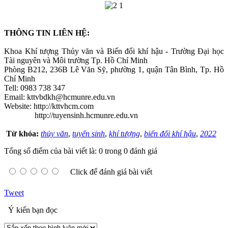
THÔNG TIN LIÊN HỆ:
Khoa Khí tượng Thủy văn và Biến đổi khí hậu - Trường Đại học
Tài nguyên và Môi trường Tp. Hồ Chí Minh
Phòng B212, 236B Lê Văn Sỹ, phường 1, quận Tân Bình, Tp. Hồ
Chí Minh
Tell: 0983 738 347
Email: kttvbdkh@hcmunre.edu.vn
Website: http://kttvhcm.com
http://tuyensinh.hcmunre.edu.vn
Từ khóa:
thủy văn
,
tuyển sinh
,
khí tượng
,
biến đổi khí hậu
,
2022
Tổng số điểm của bài viết là: 0 trong 0 đánh giá
Click để đánh giá bài viết
Tweet
Ý kiến bạn đọc