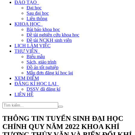
ĐÀO TẠO
Đại học
Sau đại học
Liên thông
KHOA HỌC
Bài báo khoa học
Đề tài nghiên cứu khoa học
Đề tài NCKH sinh viên
LỊCH LÀM VIỆC
THƯ VIỆN
Biểu mẫu
Sách, giáo trình
Đồ án tốt nghiệp
Mẫu đơn đăng kí học lại
XEM ĐIỂM
ĐĂNG KÍ HỌC LẠI
DSSV đã đăng kí
LIÊN HỆ
THÔNG TIN TUYỂN SINH ĐẠI HỌC
CHÍNH QUY NĂM 2022 KHOA KHÍ
TƯỢNG THỦY VĂN VÀ BIẾN ĐỔI KHÍ