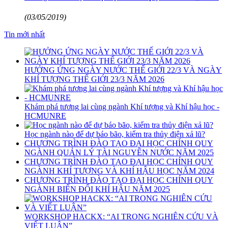
(03/05/2019)
Tin mới nhất
HƯỞNG ỨNG NGÀY NƯỚC THẾ GIỚI 22/3 VÀ NGÀY
KHÍ TƯỢNG THẾ GIỚI 23/3 NĂM 2026
Khám phá tương lai cùng ngành Khí tượng và Khí hậu học -
HCMUNRE
Học ngành nào để dự báo bão, kiểm tra thủy điện xả lũ?
CHƯƠNG TRÌNH ĐÀO TẠO ĐẠI HỌC CHÍNH QUY
NGÀNH QUẢN LÝ TÀI NGUYÊN NƯỚC NĂM 2025
CHƯƠNG TRÌNH ĐÀO TẠO ĐẠI HỌC CHÍNH QUY
NGÀNH KHÍ TƯỢNG VÀ KHÍ HẬU HỌC NĂM 2024
CHƯƠNG TRÌNH ĐÀO TẠO ĐẠI HỌC CHÍNH QUY
NGÀNH BIẾN ĐỔI KHÍ HẬU NĂM 2025
WORKSHOP HACKX: “AI TRONG NGHIÊN CỨU VÀ
VIẾT LUẬN”