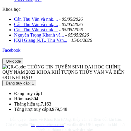
Khoa học
Cấn Thu Văn và nnk,...
-
05/05/2026
Cấn Thu Văn và nnk,...
-
05/05/2026
Cấn Thu Văn và nnk,...
-
05/05/2026
Nguyễn Trọng Khanh và...
-
05/05/2026
[Q2] Giang N.T., Thu-Van...
-
15/04/2026
Facebook
QR-code
Đang truy cập: 1
Đang truy cập
1
Hôm nay
804
Tháng hiện tại
7,163
Tổng lượt truy cập
8,979,548
Bản quyền thuộc về Khoa Khí tượng, thủy văn và Biến đổi khí hậu.
Ghi rõ nguồn "
https://kttvhcm.com
" và dẫn đến URL nguồn tin khi phát
hành lại thông tin từ
website này.