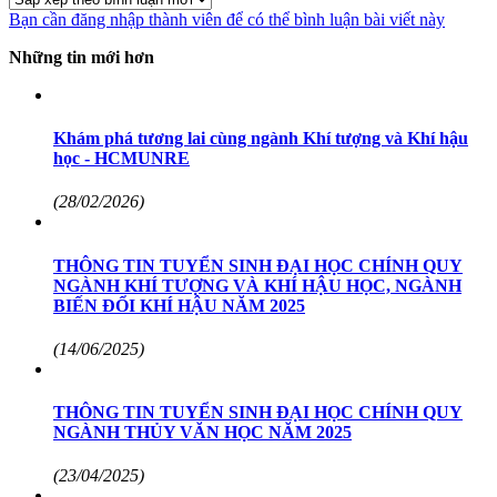
Bạn cần đăng nhập thành viên để có thể bình luận bài viết này
Những tin mới hơn
Khám phá tương lai cùng ngành Khí tượng và Khí hậu
học - HCMUNRE
(28/02/2026)
THÔNG TIN TUYỂN SINH ĐẠI HỌC CHÍNH QUY
NGÀNH KHÍ TƯỢNG VÀ KHÍ HẬU HỌC, NGÀNH
BIẾN ĐỔI KHÍ HẬU NĂM 2025
(14/06/2025)
THÔNG TIN TUYỂN SINH ĐẠI HỌC CHÍNH QUY
NGÀNH THỦY VĂN HỌC NĂM 2025
(23/04/2025)