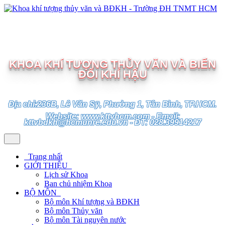
TRƯỜNG ĐẠI HỌC TÀI NGUYÊN VÀ MÔI TRƯỜNG
TP.HCM
KHOA KHÍ TƯỢNG THỦY VĂN VÀ BIẾN
ĐỔI KHÍ HẬU
Địa chỉ:236B, Lê Văn Sỹ, Phường 1, Tân Bình, TP.HCM.
Website: www.kttvhcm.com - Email:
kttvbdkh@hcmunre.edu.vn - ĐT: 028.39914217
Trang nhất
GIỚI THIỆU
Lịch sử Khoa
Ban chủ nhiệm Khoa
BỘ MÔN
Bộ môn Khí tượng và BĐKH
Bộ môn Thủy văn
Bộ môn Tài nguyên nước