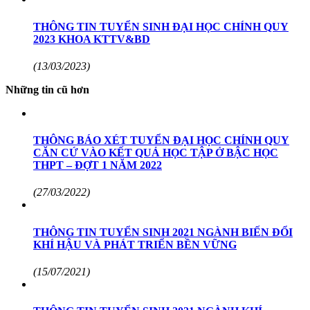
THÔNG TIN TUYỂN SINH ĐẠI HỌC CHÍNH QUY
2023 KHOA KTTV&BD
(13/03/2023)
Những tin cũ hơn
THÔNG BÁO XÉT TUYỂN ĐẠI HỌC CHÍNH QUY
CĂN CỨ VÀO KẾT QUẢ HỌC TẬP Ở BẬC HỌC
THPT – ĐỢT 1 NĂM 2022
(27/03/2022)
THÔNG TIN TUYỂN SINH 2021 NGÀNH BIẾN ĐỔI
KHÍ HẬU VÀ PHÁT TRIỂN BỀN VỮNG
(15/07/2021)