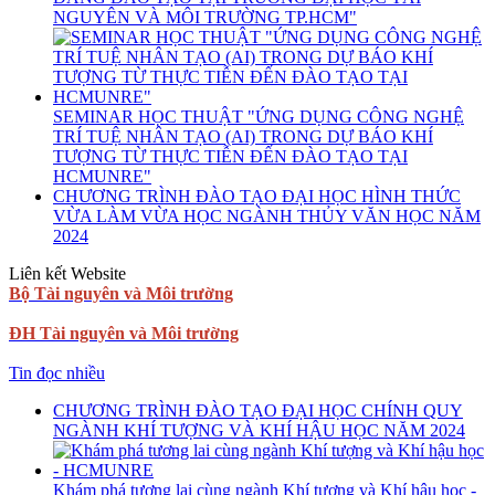
NGUYÊN VÀ MÔI TRƯỜNG TP.HCM"
SEMINAR HỌC THUẬT "ỨNG DỤNG CÔNG NGHỆ
TRÍ TUỆ NHÂN TẠO (AI) TRONG DỰ BÁO KHÍ
TƯỢNG TỪ THỰC TIỄN ĐẾN ĐÀO TẠO TẠI
HCMUNRE"
CHƯƠNG TRÌNH ĐÀO TẠO ĐẠI HỌC HÌNH THỨC
VỪA LÀM VỪA HỌC NGÀNH THỦY VĂN HỌC NĂM
2024
Liên kết Website
Bộ Tài nguyên và Môi trường
ĐH Tài nguyên và Môi trường
Tin đọc nhiều
CHƯƠNG TRÌNH ĐÀO TẠO ĐẠI HỌC CHÍNH QUY
NGÀNH KHÍ TƯỢNG VÀ KHÍ HẬU HỌC NĂM 2024
Khám phá tương lai cùng ngành Khí tượng và Khí hậu học -