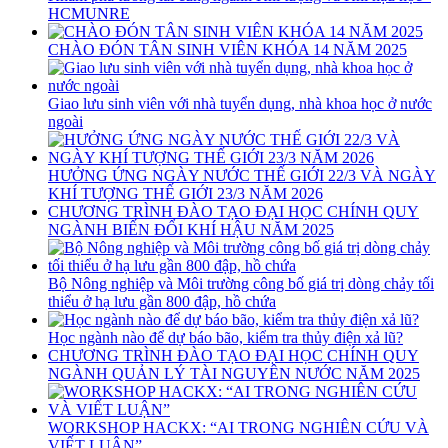
HCMUNRE
CHÀO ĐÓN TÂN SINH VIÊN KHÓA 14 NĂM 2025
Giao lưu sinh viên với nhà tuyển dụng, nhà khoa học ở nước
ngoài
HƯỞNG ỨNG NGÀY NƯỚC THẾ GIỚI 22/3 VÀ NGÀY
KHÍ TƯỢNG THẾ GIỚI 23/3 NĂM 2026
CHƯƠNG TRÌNH ĐÀO TẠO ĐẠI HỌC CHÍNH QUY
NGÀNH BIẾN ĐỔI KHÍ HẬU NĂM 2025
Bộ Nông nghiệp và Môi trường công bố giá trị dòng chảy tối
thiểu ở hạ lưu gần 800 đập, hồ chứa
Học ngành nào để dự báo bão, kiểm tra thủy điện xả lũ?
CHƯƠNG TRÌNH ĐÀO TẠO ĐẠI HỌC CHÍNH QUY
NGÀNH QUẢN LÝ TÀI NGUYÊN NƯỚC NĂM 2025
WORKSHOP HACKX: “AI TRONG NGHIÊN CỨU VÀ
VIẾT LUẬN”