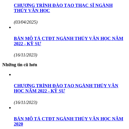
CHƯƠNG TRÌNH ĐÀO TẠO THẠC SĨ NGÀNH
THỦY VĂN HỌC
(03/04/2025)
BẢN MÔ TẢ CTĐT NGÀNH THỦY VĂN HỌC NĂM
2022 - KỸ SƯ
(16/11/2023)
Những tin cũ hơn
CHƯƠNG TRÌNH ĐÀO TẠO NGÀNH THỦY VĂN
HỌC NĂM 2022 - KỸ SƯ
(16/11/2023)
BẢN MÔ TẢ CTĐT NGÀNH THỦY VĂN HỌC NĂM
2020