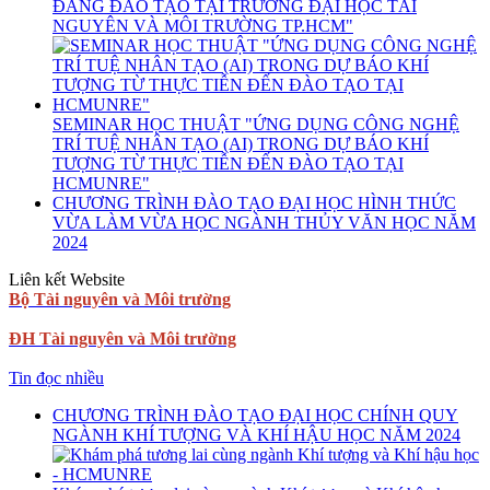
ĐANG ĐÀO TẠO TẠI TRƯỜNG ĐẠI HỌC TÀI
NGUYÊN VÀ MÔI TRƯỜNG TP.HCM"
SEMINAR HỌC THUẬT "ỨNG DỤNG CÔNG NGHỆ
TRÍ TUỆ NHÂN TẠO (AI) TRONG DỰ BÁO KHÍ
TƯỢNG TỪ THỰC TIỄN ĐẾN ĐÀO TẠO TẠI
HCMUNRE"
CHƯƠNG TRÌNH ĐÀO TẠO ĐẠI HỌC HÌNH THỨC
VỪA LÀM VỪA HỌC NGÀNH THỦY VĂN HỌC NĂM
2024
Liên kết Website
Bộ Tài nguyên và Môi trường
ĐH Tài nguyên và Môi trường
Tin đọc nhiều
CHƯƠNG TRÌNH ĐÀO TẠO ĐẠI HỌC CHÍNH QUY
NGÀNH KHÍ TƯỢNG VÀ KHÍ HẬU HỌC NĂM 2024