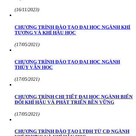
(16/11/2023)
CHƯƠNG TRÌNH ĐÀO TẠO ĐẠI HỌC NGÀNH KHÍ
TƯỢNG VÀ KHÍ HẬU HỌC
(17/05/2021)
CHƯƠNG TRÌNH ĐÀO TẠO ĐẠI HỌC NGÀNH
THỦY VĂN HỌC
(17/05/2021)
CHƯƠNG TRÌNH CHI TIẾT ĐẠI HỌC NGÀNH BIẾN
ĐỔI KHÍ HẬU VÀ PHÁT TRIỂN BỀN VỮNG
(17/05/2021)
CHƯƠNG TRÌNH ĐÀO TẠO LTĐH TỪ CĐ NGÀNH