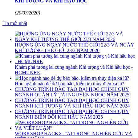
KHÍ TƯỢNG VÀ KHÍ HẬU HỌC
(20/07/2020)
Tin mới nhất
HƯỞNG ỨNG NGÀY NƯỚC THẾ GIỚI 22/3 VÀ NGÀY
KHÍ TƯỢNG THẾ GIỚI 23/3 NĂM 2026
Khám phá tương lai cùng ngành Khí tượng và Khí hậu học -
HCMUNRE
Học ngành nào để dự báo bão, kiểm tra thủy điện xả lũ?
CHƯƠNG TRÌNH ĐÀO TẠO ĐẠI HỌC CHÍNH QUY
NGÀNH QUẢN LÝ TÀI NGUYÊN NƯỚC NĂM 2025
CHƯƠNG TRÌNH ĐÀO TẠO ĐẠI HỌC CHÍNH QUY
NGÀNH KHÍ TƯỢNG VÀ KHÍ HẬU HỌC NĂM 2024
CHƯƠNG TRÌNH ĐÀO TẠO ĐẠI HỌC CHÍNH QUY
NGÀNH BIẾN ĐỔI KHÍ HẬU NĂM 2025
WORKSHOP HACKX: “AI TRONG NGHIÊN CỨU VÀ