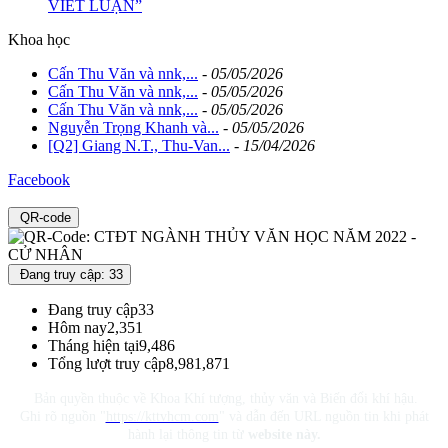
VIẾT LUẬN”
Khoa học
Cấn Thu Văn và nnk,...
-
05/05/2026
Cấn Thu Văn và nnk,...
-
05/05/2026
Cấn Thu Văn và nnk,...
-
05/05/2026
Nguyễn Trọng Khanh và...
-
05/05/2026
[Q2] Giang N.T., Thu-Van...
-
15/04/2026
Facebook
QR-code
Đang truy cập: 33
Đang truy cập
33
Hôm nay
2,351
Tháng hiện tại
9,486
Tổng lượt truy cập
8,981,871
Bản quyền thuộc về Khoa Khí tượng, thủy văn và Biến đổi khí hậu.
Ghi rõ nguồn "
https://kttvhcm.com
" và dẫn đến URL nguồn tin khi phát
hành lại thông tin từ
website này.