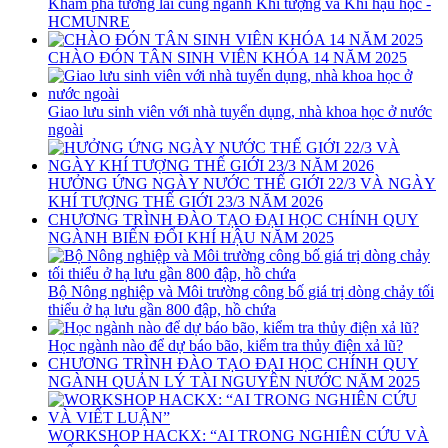
Khám phá tương lai cùng ngành Khí tượng và Khí hậu học -
HCMUNRE
CHÀO ĐÓN TÂN SINH VIÊN KHÓA 14 NĂM 2025
Giao lưu sinh viên với nhà tuyển dụng, nhà khoa học ở nước
ngoài
HƯỞNG ỨNG NGÀY NƯỚC THẾ GIỚI 22/3 VÀ NGÀY
KHÍ TƯỢNG THẾ GIỚI 23/3 NĂM 2026
CHƯƠNG TRÌNH ĐÀO TẠO ĐẠI HỌC CHÍNH QUY
NGÀNH BIẾN ĐỔI KHÍ HẬU NĂM 2025
Bộ Nông nghiệp và Môi trường công bố giá trị dòng chảy tối
thiểu ở hạ lưu gần 800 đập, hồ chứa
Học ngành nào để dự báo bão, kiểm tra thủy điện xả lũ?
CHƯƠNG TRÌNH ĐÀO TẠO ĐẠI HỌC CHÍNH QUY
NGÀNH QUẢN LÝ TÀI NGUYÊN NƯỚC NĂM 2025
WORKSHOP HACKX: “AI TRONG NGHIÊN CỨU VÀ