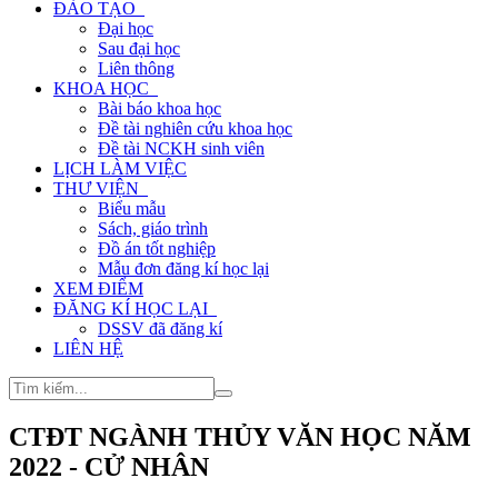
ĐÀO TẠO
Đại học
Sau đại học
Liên thông
KHOA HỌC
Bài báo khoa học
Đề tài nghiên cứu khoa học
Đề tài NCKH sinh viên
LỊCH LÀM VIỆC
THƯ VIỆN
Biểu mẫu
Sách, giáo trình
Đồ án tốt nghiệp
Mẫu đơn đăng kí học lại
XEM ĐIỂM
ĐĂNG KÍ HỌC LẠI
DSSV đã đăng kí
LIÊN HỆ
CTĐT NGÀNH THỦY VĂN HỌC NĂM
2022 - CỬ NHÂN