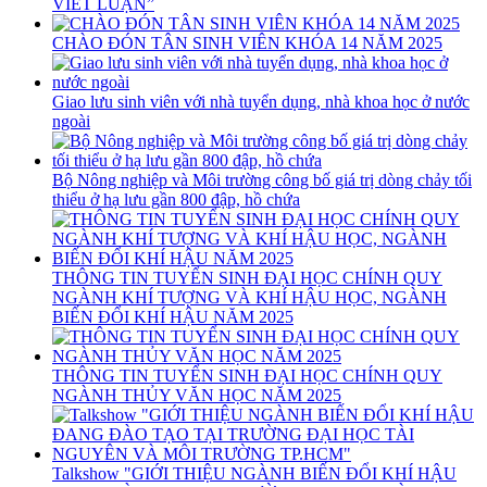
VIẾT LUẬN”
CHÀO ĐÓN TÂN SINH VIÊN KHÓA 14 NĂM 2025
Giao lưu sinh viên với nhà tuyển dụng, nhà khoa học ở nước
ngoài
Bộ Nông nghiệp và Môi trường công bố giá trị dòng chảy tối
thiểu ở hạ lưu gần 800 đập, hồ chứa
THÔNG TIN TUYỂN SINH ĐẠI HỌC CHÍNH QUY
NGÀNH KHÍ TƯỢNG VÀ KHÍ HẬU HỌC, NGÀNH
BIẾN ĐỔI KHÍ HẬU NĂM 2025
THÔNG TIN TUYỂN SINH ĐẠI HỌC CHÍNH QUY
NGÀNH THỦY VĂN HỌC NĂM 2025
Talkshow "GIỚI THIỆU NGÀNH BIẾN ĐỔI KHÍ HẬU