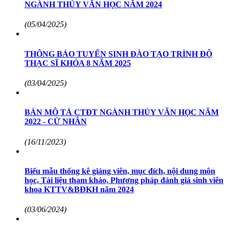
NGÀNH THỦY VĂN HỌC NĂM 2024
(05/04/2025)
THÔNG BÁO TUYỂN SINH ĐÀO TẠO TRÌNH ĐỘ
THẠC SĨ KHÓA 8 NĂM 2025
(03/04/2025)
BẢN MÔ TẢ CTĐT NGÀNH THỦY VĂN HỌC NĂM
2022 - CỬ NHÂN
(16/11/2023)
Biểu mẫu thống kê giảng viên, mục đích, nội dung môn
học, Tài liệu tham khảo, Phương pháp đánh giá sinh viên
khoa KTTV&BĐKH năm 2024
(03/06/2024)