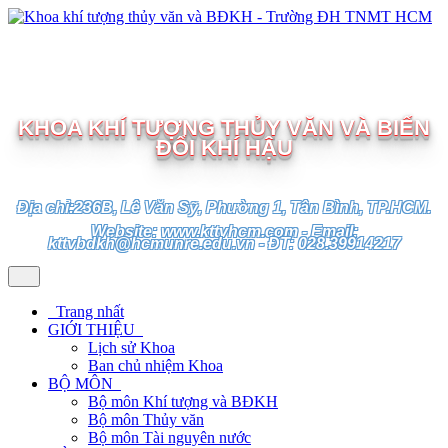
TRƯỜNG ĐẠI HỌC TÀI NGUYÊN VÀ MÔI TRƯỜNG
TP.HCM
KHOA KHÍ TƯỢNG THỦY VĂN VÀ BIẾN
ĐỔI KHÍ HẬU
Địa chỉ:236B, Lê Văn Sỹ, Phường 1, Tân Bình, TP.HCM.
Website: www.kttvhcm.com - Email:
kttvbdkh@hcmunre.edu.vn - ĐT: 028.39914217
Trang nhất
GIỚI THIỆU
Lịch sử Khoa
Ban chủ nhiệm Khoa
BỘ MÔN
Bộ môn Khí tượng và BĐKH
Bộ môn Thủy văn
Bộ môn Tài nguyên nước