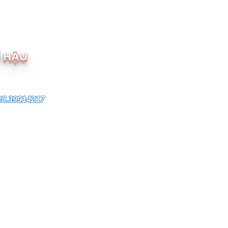
M
Í HẬU
28.39914217