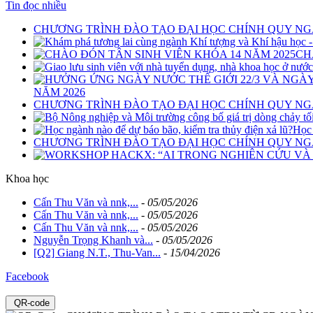
Tin đọc nhiều
CHƯƠNG TRÌNH ĐÀO TẠO ĐẠI HỌC CHÍNH QUY NG
CH
NĂM 2026
CHƯƠNG TRÌNH ĐÀO TẠO ĐẠI HỌC CHÍNH QUY NGÀ
Học 
CHƯƠNG TRÌNH ĐÀO TẠO ĐẠI HỌC CHÍNH QUY NG
Khoa học
Cấn Thu Văn và nnk,...
-
05/05/2026
Cấn Thu Văn và nnk,...
-
05/05/2026
Cấn Thu Văn và nnk,...
-
05/05/2026
Nguyễn Trọng Khanh và...
-
05/05/2026
[Q2] Giang N.T., Thu-Van...
-
15/04/2026
Facebook
QR-code