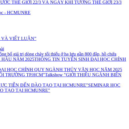
C THẾ GIỚI 22/3 VÀ NGÀY KHÍ TƯỢNG THẾ GIỚI 23/3
u học - HCMUNRE
 VÀ VIẾT LUẬN”
oài
g bố giá trị dòng chảy tối thiểu ở hạ lưu gần 800 đập, hồ chứa
THÔNG TIN TUYỂN SINH ĐẠI HỌC CHÍNH
ĐẠI HỌC CHÍNH QUY NGÀNH THỦY VĂN HỌC NĂM 2025
Talkshow "GIỚI THIỆU NGÀNH BIẾN
SEMINAR HỌC
ÀO TẠO TẠI HCMUNRE"