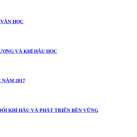
 VĂN HỌC
ƯỢNG VÀ KHÍ HẬU HỌC
 NĂM 2017
ĐỔI KHÍ HẬU VÀ PHÁT TRIỂN BỀN VỮNG