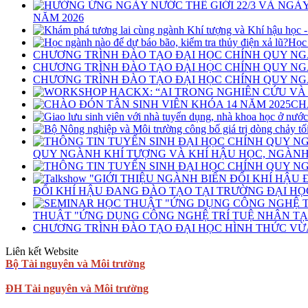
NĂM 2026
Học 
CHƯƠNG TRÌNH ĐÀO TẠO ĐẠI HỌC CHÍNH QUY NG
CHƯƠNG TRÌNH ĐÀO TẠO ĐẠI HỌC CHÍNH QUY NG
CHƯƠNG TRÌNH ĐÀO TẠO ĐẠI HỌC CHÍNH QUY NGÀ
CH
QUY NGÀNH KHÍ TƯỢNG VÀ KHÍ HẬU HỌC, NGÀNH 
ĐỔI KHÍ HẬU ĐANG ĐÀO TẠO TẠI TRƯỜNG ĐẠI HỌ
THUẬT "ỨNG DỤNG CÔNG NGHỆ TRÍ TUỆ NHÂN TẠO
CHƯƠNG TRÌNH ĐÀO TẠO ĐẠI HỌC HÌNH THỨC VỪ
Liên kết Website
Bộ Tài nguyên và Môi trường
ĐH Tài nguyên và Môi trường