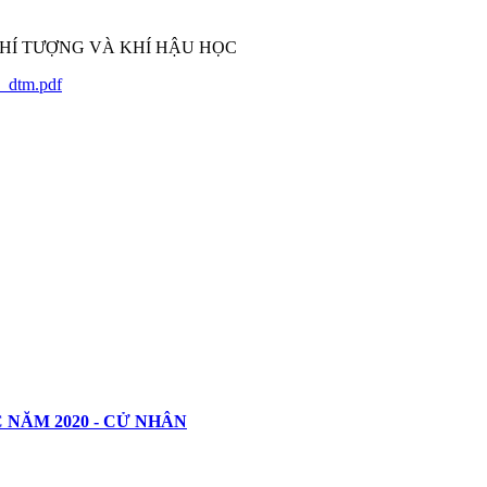
c_dtm.pdf
NĂM 2020 - CỬ NHÂN