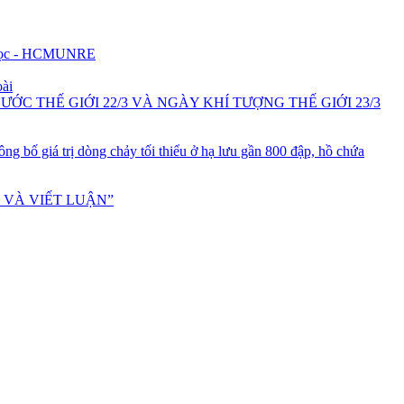
u học - HCMUNRE
oài
C THẾ GIỚI 22/3 VÀ NGÀY KHÍ TƯỢNG THẾ GIỚI 23/3
g bố giá trị dòng chảy tối thiểu ở hạ lưu gần 800 đập, hồ chứa
 VÀ VIẾT LUẬN”