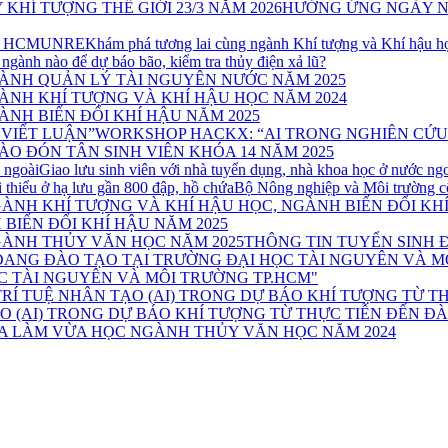
HƯỞNG ỨNG NGÀY NƯỚ
Khám phá tương lai cùng ngành Khí tượng và Khí hậ
ngành nào để dự báo bão, kiểm tra thủy điện xả lũ?
ÀNH QUẢN LÝ TÀI NGUYÊN NƯỚC NĂM 2025
ÀNH KHÍ TƯỢNG VÀ KHÍ HẬU HỌC NĂM 2024
NH BIẾN ĐỔI KHÍ HẬU NĂM 2025
WORKSHOP HACKX: “AI TRONG NGHIÊN CỨU
ÀO ĐÓN TÂN SINH VIÊN KHÓA 14 NĂM 2025
Giao lưu sinh viên với nhà tuyển dụng, nhà khoa học ở nước ng
Bộ Nông nghiệp và Môi trường côn
BIẾN ĐỔI KHÍ HẬU NĂM 2025
THÔNG TIN TUYỂN SINH 
C TÀI NGUYÊN VÀ MÔI TRƯỜNG TP.HCM"
 (AI) TRONG DỰ BÁO KHÍ TƯỢNG TỪ THỰC TIỄN ĐẾN Đ
A LÀM VỪA HỌC NGÀNH THỦY VĂN HỌC NĂM 2024