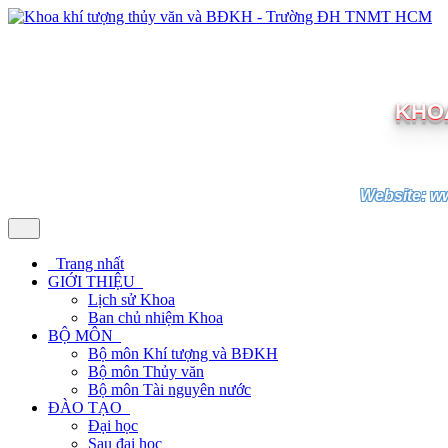
KHOA
Website: w
Trang nhất
GIỚI THIỆU
Lịch sử Khoa
Ban chủ nhiệm Khoa
BỘ MÔN
Bộ môn Khí tượng và BĐKH
Bộ môn Thủy văn
Bộ môn Tài nguyên nước
ĐÀO TẠO
Đại học
Sau đại học