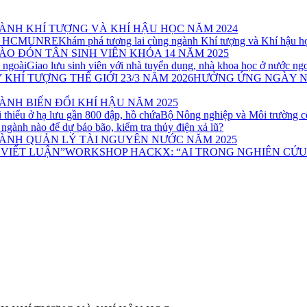
ÀNH KHÍ TƯỢNG VÀ KHÍ HẬU HỌC NĂM 2024
Khám phá tương lai cùng ngành Khí tượng và Khí hậ
ÀO ĐÓN TÂN SINH VIÊN KHÓA 14 NĂM 2025
Giao lưu sinh viên với nhà tuyển dụng, nhà khoa học ở nước ng
HƯỞNG ỨNG NGÀY NƯỚ
NH BIẾN ĐỔI KHÍ HẬU NĂM 2025
Bộ Nông nghiệp và Môi trường côn
ngành nào để dự báo bão, kiểm tra thủy điện xả lũ?
ÀNH QUẢN LÝ TÀI NGUYÊN NƯỚC NĂM 2025
WORKSHOP HACKX: “AI TRONG NGHIÊN CỨU