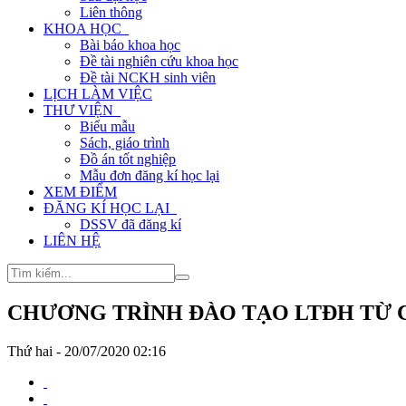
Liên thông
KHOA HỌC
Bài báo khoa học
Đề tài nghiên cứu khoa học
Đề tài NCKH sinh viên
LỊCH LÀM VIỆC
THƯ VIỆN
Biểu mẫu
Sách, giáo trình
Đồ án tốt nghiệp
Mẫu đơn đăng kí học lại
XEM ĐIỂM
ĐĂNG KÍ HỌC LẠI
DSSV đã đăng kí
LIÊN HỆ
CHƯƠNG TRÌNH ĐÀO TẠO LTĐH TỪ 
Thứ hai - 20/07/2020 02:16