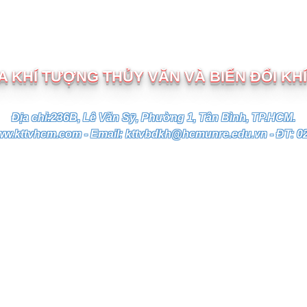
TRƯỜNG ĐẠI HỌC TÀI NGUYÊN VÀ MÔI TRƯỜNG TP.HC
 KHÍ TƯỢNG THỦY VĂN VÀ BIẾN ĐỔI KH
Địa chỉ:236B, Lê Văn Sỹ, Phường 1, Tân Bình, TP.HCM.
ww.kttvhcm.com - Email: kttvbdkh@hcmunre.edu.vn - ĐT: 0