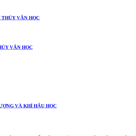
 THỦY VĂN HỌC
HỦY VĂN HỌC
ƯỢNG VÀ KHÍ HẬU HỌC