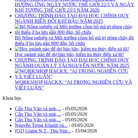
HƯỞNG ỨNG NGÀY NƯỚC THẾ GIỚI 22/3 VÀ NGÀY
KHÍ TƯỢNG THẾ GIỚI 23/3 NĂM 2026
CHƯƠNG TRÌNH ĐÀO TẠO ĐẠI HỌC CHÍNH QUY
NGÀNH BIẾN ĐỔI KHÍ HẬU NĂM 2025
Bộ Nông nghiệp và Môi trường công bố giá trị dòng chảy tối
thiểu ở hạ lưu gần 800 đập, hồ chứa
Học ngành nào để dự báo bão, kiểm tra thủy điện xả lũ?
CHƯƠNG TRÌNH ĐÀO TẠO ĐẠI HỌC CHÍNH QUY
NGÀNH QUẢN LÝ TÀI NGUYÊN NƯỚC NĂM 2025
WORKSHOP HACKX: “AI TRONG NGHIÊN CỨU VÀ
VIẾT LUẬN”
Khoa học
Cấn Thu Văn và nnk,...
-
05/05/2026
Cấn Thu Văn và nnk,...
-
05/05/2026
Cấn Thu Văn và nnk,...
-
05/05/2026
Nguyễn Trọng Khanh và...
-
05/05/2026
[Q2] Giang N.T., Thu-Van...
-
15/04/2026