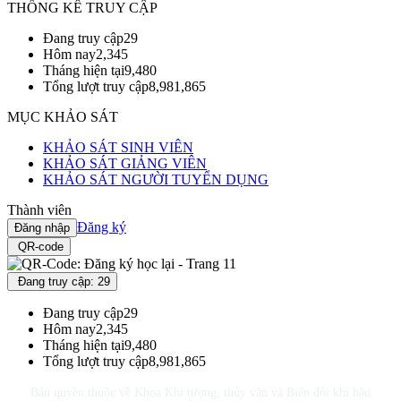
THỐNG KÊ TRUY CẬP
Đang truy cập
29
Hôm nay
2,345
Tháng hiện tại
9,480
Tổng lượt truy cập
8,981,865
MỤC KHẢO SÁT
KHẢO SÁT SINH VIÊN
KHẢO SÁT GIẢNG VIÊN
KHẢO SÁT NGƯỜI TUYỂN DỤNG
Thành viên
Đăng ký
Đăng nhập
QR-code
Đang truy cập: 29
Đang truy cập
29
Hôm nay
2,345
Tháng hiện tại
9,480
Tổng lượt truy cập
8,981,865
Bản quyền thuộc về Khoa Khí tượng, thủy văn và Biến đổi khí hậu.