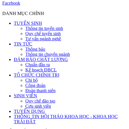
Facebook
DANH MỤC CHÍNH
TUYỂN SINH
Thông tin tuyển sinh
Quy chế tuyển sinh
Tư vấn ngành nghề
TIN TỨC
Thông báo
Thông tin chuyên ngành
ĐẢM BẢO CHẤT LƯỢNG
Chuẩn đầu ra
Kế hoạch ĐBCL
TỔ CHỨC CHÍNH TRỊ
Chi bộ
Công đoàn
Đoàn thanh niên
SINH VIÊN
Quy chế đào tạo
Cựu sinh viên
TUYỂN DỤNG
THÔNG TIN HỘI THẢO KHOA HỌC - KHOA HỌC
TRÁI ĐẤT