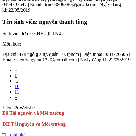
0394707547
| Email:
truc63806380@gmail.com
| Ngày đăng
kí:
22/05/2019
Tên sinh viên:
nguyễn thanh tùng
Sinh viên lớp:
05-ĐH-QLTN4
Môn học:
Địa chỉ:
428 ngô gia tự, quận 10, tphcm
| Điện thoại:
0837266053
|
Email:
henryngyenn1220@gmail.com
| Ngày đăng kí:
22/05/2019
«
1
...
10
11
»
Liên kết Website
Bộ Tài nguyên và Môi trường
ĐH Tài nguyên và Môi trường
Tin mới nhất