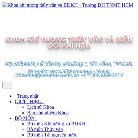
TRƯỜNG ĐẠI HỌC TÀI NGUYÊN VÀ MÔI TRƯỜNG
TP.HCM
KHOA KHÍ TƯỢNG THỦY VĂN VÀ BIẾN
ĐỔI KHÍ HẬU
Địa chỉ:236B, Lê Văn Sỹ, Phường 1, Tân Bình, TP.HCM.
Website: www.kttvhcm.com - Email:
kttvbdkh@hcmunre.edu.vn - ĐT: 028.39914217
Trang nhất
GIỚI THIỆU
Lịch sử Khoa
Ban chủ nhiệm Khoa
BỘ MÔN
Bộ môn Khí tượng và BĐKH
Bộ môn Thủy văn
Bộ môn Tài nguyên nước