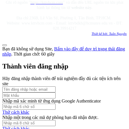
Ghi rõ nguồn "
https://kttvhcm.com
" và dẫn đến URL nguồn tin khi phát
hành lại thông tin từ
website này.
Địa chỉ:236B, Lê Văn Sỹ, Phường 1, Tân Bình, TP.HCM.
Website: www.kttvhcm.com - Email: kttvbdkh@hcmunre.edu.vn - ĐT:
028.39914217
Thiết kế bởi: Tuấn Nguyễn
Bạn đã không sử dụng Site,
Bấm vào đây để duy trì trạng thái đăng
nhập
. Thời gian chờ:
60
giây
Thành viên đăng nhập
Hãy đăng nhập thành viên để trải nghiệm đầy đủ các tiện ích trên
site
Nhập mã xác minh từ ứng dụng Google Authenticator
Thử cách khác
Nhập một trong các mã dự phòng bạn đã nhận được.
Thử cách khác