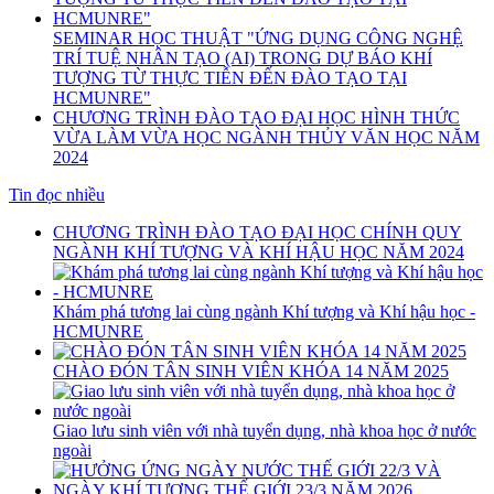
SEMINAR HỌC THUẬT "ỨNG DỤNG CÔNG NGHỆ
TRÍ TUỆ NHÂN TẠO (AI) TRONG DỰ BÁO KHÍ
TƯỢNG TỪ THỰC TIỄN ĐẾN ĐÀO TẠO TẠI
HCMUNRE"
CHƯƠNG TRÌNH ĐÀO TẠO ĐẠI HỌC HÌNH THỨC
VỪA LÀM VỪA HỌC NGÀNH THỦY VĂN HỌC NĂM
2024
Tin đọc nhiều
CHƯƠNG TRÌNH ĐÀO TẠO ĐẠI HỌC CHÍNH QUY
NGÀNH KHÍ TƯỢNG VÀ KHÍ HẬU HỌC NĂM 2024
Khám phá tương lai cùng ngành Khí tượng và Khí hậu học -
HCMUNRE
CHÀO ĐÓN TÂN SINH VIÊN KHÓA 14 NĂM 2025
Giao lưu sinh viên với nhà tuyển dụng, nhà khoa học ở nước
ngoài