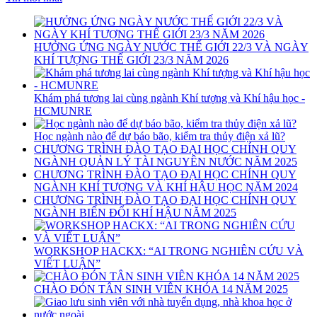
HƯỞNG ỨNG NGÀY NƯỚC THẾ GIỚI 22/3 VÀ NGÀY
KHÍ TƯỢNG THẾ GIỚI 23/3 NĂM 2026
Khám phá tương lai cùng ngành Khí tượng và Khí hậu học -
HCMUNRE
Học ngành nào để dự báo bão, kiểm tra thủy điện xả lũ?
CHƯƠNG TRÌNH ĐÀO TẠO ĐẠI HỌC CHÍNH QUY
NGÀNH QUẢN LÝ TÀI NGUYÊN NƯỚC NĂM 2025
CHƯƠNG TRÌNH ĐÀO TẠO ĐẠI HỌC CHÍNH QUY
NGÀNH KHÍ TƯỢNG VÀ KHÍ HẬU HỌC NĂM 2024
CHƯƠNG TRÌNH ĐÀO TẠO ĐẠI HỌC CHÍNH QUY
NGÀNH BIẾN ĐỔI KHÍ HẬU NĂM 2025
WORKSHOP HACKX: “AI TRONG NGHIÊN CỨU VÀ
VIẾT LUẬN”
CHÀO ĐÓN TÂN SINH VIÊN KHÓA 14 NĂM 2025