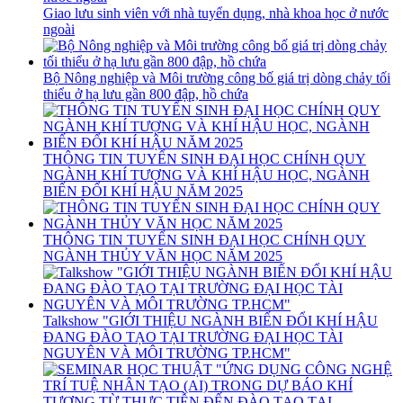
Giao lưu sinh viên với nhà tuyển dụng, nhà khoa học ở nước
ngoài
Bộ Nông nghiệp và Môi trường công bố giá trị dòng chảy tối
thiểu ở hạ lưu gần 800 đập, hồ chứa
THÔNG TIN TUYỂN SINH ĐẠI HỌC CHÍNH QUY
NGÀNH KHÍ TƯỢNG VÀ KHÍ HẬU HỌC, NGÀNH
BIẾN ĐỔI KHÍ HẬU NĂM 2025
THÔNG TIN TUYỂN SINH ĐẠI HỌC CHÍNH QUY
NGÀNH THỦY VĂN HỌC NĂM 2025
Talkshow "GIỚI THIỆU NGÀNH BIẾN ĐỔI KHÍ HẬU
ĐANG ĐÀO TẠO TẠI TRƯỜNG ĐẠI HỌC TÀI
NGUYÊN VÀ MÔI TRƯỜNG TP.HCM"