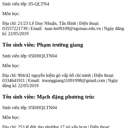
Sinh viên lớp:
05-QLTN4
Môn học:
Địa chỉ:
21/23 Lê Duy Nhuận, Tân Bình
| Điện thoại:
03557221739
| Email:
tuan-hs09109@ngoisao.edu.vn
| Ngày đăng
kí:
22/05/2019
Tên sinh viên:
Phạm trường giang
Sinh viên lớp:
05ĐHQLTN04
Môn học:
Địa chỉ:
904/42 nguyễn kiệm gò vấp hồ chí minh
| Điện thoại:
0334641911
| Email:
truonggiang11091998@gmail.com
| Ngày
đăng kí:
22/05/2019
Tên sinh viên:
Mạch đặng phương trúc
Sinh viên lớp:
05ĐHQLTN04
Môn học:
Địa chỉ:
253 lê đức thọ phường 17 gò vấp hcm
| Điện thoại: