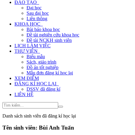
ĐÀO TẠO
Đại học
Sau đại học
Liên thông
KHOA HỌC
Bài báo khoa học
Đề tài nghiên cứu khoa học
Đề tài NCKH sinh viên
LỊCH LÀM VIỆC
THƯ VIỆN
Biểu mẫu
Sách, giáo trình
Đồ án tốt nghiệp
Mẫu đơn đăng kí học lại
XEM ĐIỂM
ĐĂNG KÍ HỌC LẠI
DSSV đã đăng kí
LIÊN HỆ
Danh sách sinh viên đã đăng kí học lại
Tên sinh viên:
Bùi Anh Tuấn