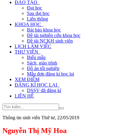
ĐÀO TẠO
Đại học
Sau đại học
Liên thông
KHOA HỌC
Bài báo khoa học
Đề tài nghiên cứu khoa học
Đề tài NCKH sinh viên
LỊCH LÀM VIỆC
THƯ VIỆN
Biểu mẫu
Sách, giáo trình
Đồ án tốt nghiệp
Mẫu đơn đăng kí học lại
XEM ĐIỂM
ĐĂNG KÍ HỌC LẠI
DSSV đã đăng kí
LIÊN HỆ
Thông tin sinh viên
Thứ tư, 22/05/2019
Nguyễn Thị Mỹ Hoa