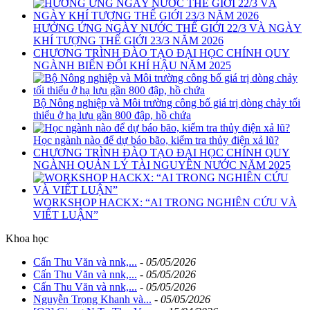
HƯỞNG ỨNG NGÀY NƯỚC THẾ GIỚI 22/3 VÀ NGÀY
KHÍ TƯỢNG THẾ GIỚI 23/3 NĂM 2026
CHƯƠNG TRÌNH ĐÀO TẠO ĐẠI HỌC CHÍNH QUY
NGÀNH BIẾN ĐỔI KHÍ HẬU NĂM 2025
Bộ Nông nghiệp và Môi trường công bố giá trị dòng chảy tối
thiểu ở hạ lưu gần 800 đập, hồ chứa
Học ngành nào để dự báo bão, kiểm tra thủy điện xả lũ?
CHƯƠNG TRÌNH ĐÀO TẠO ĐẠI HỌC CHÍNH QUY
NGÀNH QUẢN LÝ TÀI NGUYÊN NƯỚC NĂM 2025
WORKSHOP HACKX: “AI TRONG NGHIÊN CỨU VÀ
VIẾT LUẬN”
Khoa học
Cấn Thu Văn và nnk,...
-
05/05/2026
Cấn Thu Văn và nnk,...
-
05/05/2026
Cấn Thu Văn và nnk,...
-
05/05/2026
Nguyễn Trọng Khanh và...
-
05/05/2026