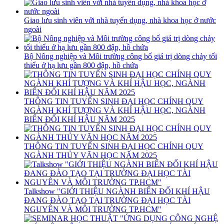
Giao lưu sinh viên với nhà tuyển dụng, nhà khoa học ở nước
ngoài
Bộ Nông nghiệp và Môi trường công bố giá trị dòng chảy tối
thiểu ở hạ lưu gần 800 đập, hồ chứa
THÔNG TIN TUYỂN SINH ĐẠI HỌC CHÍNH QUY
NGÀNH KHÍ TƯỢNG VÀ KHÍ HẬU HỌC, NGÀNH
BIẾN ĐỔI KHÍ HẬU NĂM 2025
THÔNG TIN TUYỂN SINH ĐẠI HỌC CHÍNH QUY
NGÀNH THỦY VĂN HỌC NĂM 2025
Talkshow "GIỚI THIỆU NGÀNH BIẾN ĐỔI KHÍ HẬU
ĐANG ĐÀO TẠO TẠI TRƯỜNG ĐẠI HỌC TÀI
NGUYÊN VÀ MÔI TRƯỜNG TP.HCM"