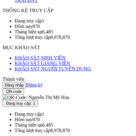
TRÁI ĐẤT
THỐNG KÊ TRUY CẬP
Đang truy cập
1
Hôm nay
870
Tháng hiện tại
6,485
Tổng lượt truy cập
8,978,870
MỤC KHẢO SÁT
KHẢO SÁT SINH VIÊN
KHẢO SÁT GIẢNG VIÊN
KHẢO SÁT NGƯỜI TUYỂN DỤNG
Thành viên
Đăng ký
Đăng nhập
QR-code
Đang truy cập: 1
Đang truy cập
1
Hôm nay
870
Tháng hiện tại
6,485
Tổng lượt truy cập
8,978,870