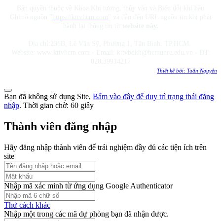
Bản quyền thuộc về Khoa Khí tượng, thủy văn và Biến đổi khí hậu.
Ghi rõ nguồn "
https://kttvhcm.com
" và dẫn đến URL nguồn tin khi phát
hành lại thông tin từ
website này.
Địa chỉ:236B, Lê Văn Sỹ, Phường 1, Tân Bình, TP.HCM.
Website: www.kttvhcm.com - Email: kttvbdkh@hcmunre.edu.vn - ĐT:
028.39914217
Thiết kế bởi: Tuấn Nguyễn
Bạn đã không sử dụng Site,
Bấm vào đây để duy trì trạng thái đăng
nhập
. Thời gian chờ:
60
giây
Thành viên đăng nhập
Hãy đăng nhập thành viên để trải nghiệm đầy đủ các tiện ích trên
site
Nhập mã xác minh từ ứng dụng Google Authenticator
Thử cách khác
Nhập một trong các mã dự phòng bạn đã nhận được.