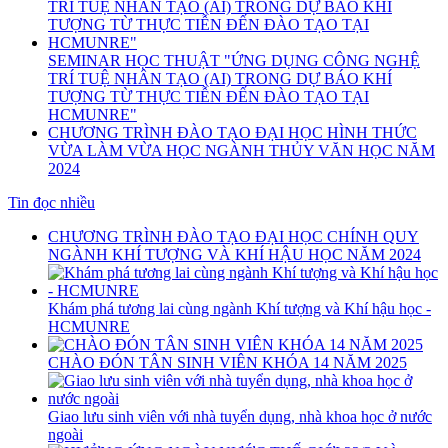
SEMINAR HỌC THUẬT "ỨNG DỤNG CÔNG NGHỆ
TRÍ TUỆ NHÂN TẠO (AI) TRONG DỰ BÁO KHÍ
TƯỢNG TỪ THỰC TIỄN ĐẾN ĐÀO TẠO TẠI
HCMUNRE"
CHƯƠNG TRÌNH ĐÀO TẠO ĐẠI HỌC HÌNH THỨC
VỪA LÀM VỪA HỌC NGÀNH THỦY VĂN HỌC NĂM
2024
Tin đọc nhiều
CHƯƠNG TRÌNH ĐÀO TẠO ĐẠI HỌC CHÍNH QUY
NGÀNH KHÍ TƯỢNG VÀ KHÍ HẬU HỌC NĂM 2024
Khám phá tương lai cùng ngành Khí tượng và Khí hậu học -
HCMUNRE
CHÀO ĐÓN TÂN SINH VIÊN KHÓA 14 NĂM 2025
Giao lưu sinh viên với nhà tuyển dụng, nhà khoa học ở nước
ngoài