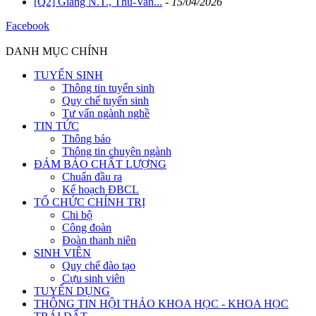
[Q2] Giang N.T., Thu-Van...
-
15/04/2026
Facebook
DANH MỤC CHÍNH
TUYỂN SINH
Thông tin tuyển sinh
Quy chế tuyển sinh
Tư vấn ngành nghề
TIN TỨC
Thông báo
Thông tin chuyên ngành
ĐẢM BẢO CHẤT LƯỢNG
Chuẩn đầu ra
Kế hoạch ĐBCL
TỔ CHỨC CHÍNH TRỊ
Chi bộ
Công đoàn
Đoàn thanh niên
SINH VIÊN
Quy chế đào tạo
Cựu sinh viên
TUYỂN DỤNG
THÔNG TIN HỘI THẢO KHOA HỌC - KHOA HỌC