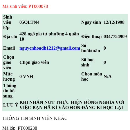
Mã sinh viên: PT000078
Sinh
viên
05QLTN4
Ngày sinh
12/12/1998
lớp
428 ngô gia tự phường 4 quận
Địa chỉ
Điện thoại
0347754909
10
Số
Email
nguyenhoadh1212@gmail.com
0
buổi/tuần
Chọn
Số học
giáo
Chọn giáo viên
0
sinh
viên
Mức
Chọn môn
0 VNĐ
N/A
lương
học
Thông
tin bổ
sung
KHI NHẤN NÚT THỰC HIỆN ĐỒNG NGHĨA VỚI
LƯU Ý
VIỆC BẠN ĐÃ KÍ VÀO ĐƠN ĐĂNG KÍ HỌC LẠI
THÔNG TIN SINH VIÊN KHÁC
Mã lớp: PT000238