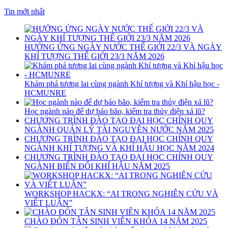
Tin mới nhất
HƯỞNG ỨNG NGÀY NƯỚC THẾ GIỚI 22/3 VÀ NGÀY
KHÍ TƯỢNG THẾ GIỚI 23/3 NĂM 2026
Khám phá tương lai cùng ngành Khí tượng và Khí hậu học -
HCMUNRE
Học ngành nào để dự báo bão, kiểm tra thủy điện xả lũ?
CHƯƠNG TRÌNH ĐÀO TẠO ĐẠI HỌC CHÍNH QUY
NGÀNH QUẢN LÝ TÀI NGUYÊN NƯỚC NĂM 2025
CHƯƠNG TRÌNH ĐÀO TẠO ĐẠI HỌC CHÍNH QUY
NGÀNH KHÍ TƯỢNG VÀ KHÍ HẬU HỌC NĂM 2024
CHƯƠNG TRÌNH ĐÀO TẠO ĐẠI HỌC CHÍNH QUY
NGÀNH BIẾN ĐỔI KHÍ HẬU NĂM 2025
WORKSHOP HACKX: “AI TRONG NGHIÊN CỨU VÀ
VIẾT LUẬN”
CHÀO ĐÓN TÂN SINH VIÊN KHÓA 14 NĂM 2025