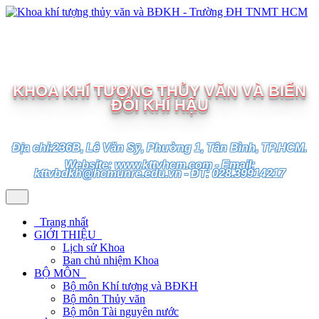
TRƯỜNG ĐẠI HỌC TÀI NGUYÊN VÀ MÔI TRƯỜNG
TP.HCM
KHOA KHÍ TƯỢNG THỦY VĂN VÀ BIẾN
ĐỔI KHÍ HẬU
Địa chỉ:236B, Lê Văn Sỹ, Phường 1, Tân Bình, TP.HCM.
Website: www.kttvhcm.com - Email:
kttvbdkh@hcmunre.edu.vn - ĐT: 028.39914217
Trang nhất
GIỚI THIỆU
Lịch sử Khoa
Ban chủ nhiệm Khoa
BỘ MÔN
Bộ môn Khí tượng và BĐKH
Bộ môn Thủy văn
Bộ môn Tài nguyên nước