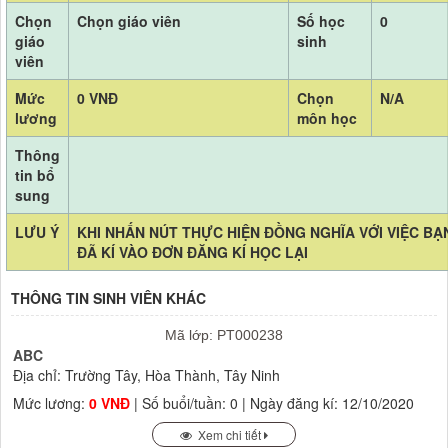
Chọn
Chọn giáo viên
Số học
0
giáo
sinh
viên
Mức
0 VNĐ
Chọn
N/A
lương
môn học
Thông
tin bổ
sung
LƯU Ý
KHI NHẤN NÚT THỰC HIỆN ĐỒNG NGHĨA VỚI VIỆC BẠ
ĐÃ KÍ VÀO ĐƠN ĐĂNG KÍ HỌC LẠI
THÔNG TIN SINH VIÊN KHÁC
Mã lớp: PT000238
ABC
Địa chỉ: Trường Tây, Hòa Thành, Tây Ninh
Mức lương:
0 VNĐ
| Số buổi/tuần: 0 | Ngày đăng kí: 12/10/2020
Xem chi tiết