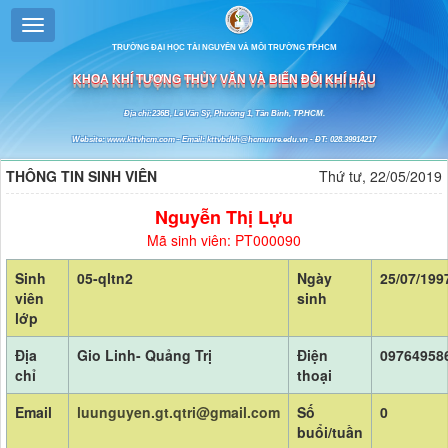
TRƯỜNG ĐẠI HỌC TÀI NGUYÊN VÀ MÔI TRƯỜNG TP.HCM
KHOA KHÍ TƯỢNG THỦY VĂN VÀ BIẾN ĐỔI KHÍ HẬU
Địa chỉ:236B, Lê Văn Sỹ, Phường 1, Tân Bình, TP.HCM.
Website: www.kttvhcm.com - Email: kttvbdkh@hcmunre.edu.vn - ĐT: 028.39914217
THÔNG TIN SINH VIÊN
Thứ tư, 22/05/2019
Nguyễn Thị Lựu
Mã sinh viên: PT000090
Sinh
05-qltn2
Ngày
25/07/199
viên
sinh
lớp
Địa
Gio Linh- Quảng Trị
Điện
09764958
chỉ
thoại
Email
luunguyen.gt.qtri@gmail.com
Số
0
buổi/tuần