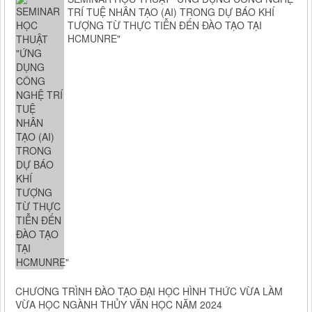
TRÍ TUỆ NHÂN TẠO (AI) TRONG DỰ BÁO KHÍ
TƯỢNG TỪ THỰC TIỄN ĐẾN ĐÀO TẠO TẠI
HCMUNRE"
CHƯƠNG TRÌNH ĐÀO TẠO ĐẠI HỌC HÌNH THỨC VỪA LÀM
VỪA HỌC NGÀNH THỦY VĂN HỌC NĂM 2024