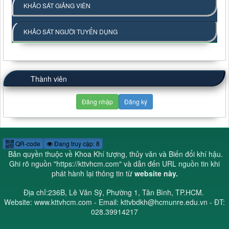
KHẢO SÁT GIẢNG VIÊN
KHẢO SÁT NGƯỜI TUYỂN DỤNG
Thành viên
Đăng nhập
Đăng ký
QR-code
Đang truy cập: 8
Bản quyền thuộc về Khoa Khí tượng, thủy văn và Biến đổi khí hậu.
Ghi rõ nguồn "
https://kttvhcm.com
" và dẫn đến URL nguồn tin khi
phát hành lại thông tin từ
website này.
Địa chỉ:236B, Lê Văn Sỹ, Phường 1, Tân Bình, TP.HCM.
Website: www.kttvhcm.com - Email: kttvbdkh@hcmunre.edu.vn - ĐT:
028.39914217