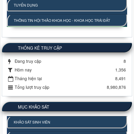
TUYỂN DỤNG
THÔNG TIN HỘI THẢO KHOA HỌC - KHOA HỌC TRÁI ĐẤT
THỐNG KÊ TRUY CẬP
Đang truy cập
8
Hôm nay
1,356
Tháng hiện tại
8,491
Tổng lượt truy cập
8,980,876
MỤC KHẢO SÁT
KHẢO SÁT SINH VIÊN