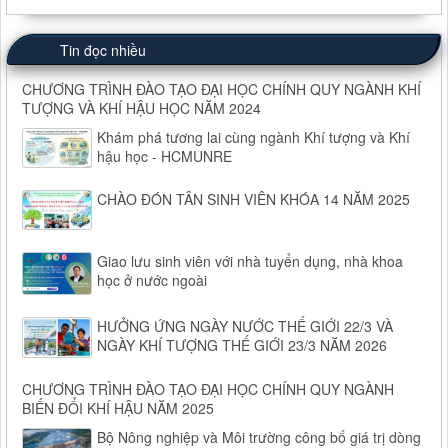
Tin đọc nhiều
CHƯƠNG TRÌNH ĐÀO TẠO ĐẠI HỌC CHÍNH QUY NGÀNH KHÍ
TƯỢNG VÀ KHÍ HẬU HỌC NĂM 2024
Khám phá tương lai cùng ngành Khí tượng và Khí
hậu học - HCMUNRE
CHÀO ĐÓN TÂN SINH VIÊN KHÓA 14 NĂM 2025
Giao lưu sinh viên với nhà tuyển dụng, nhà khoa
học ở nước ngoài
HƯỞNG ỨNG NGÀY NƯỚC THẾ GIỚI 22/3 VÀ
NGÀY KHÍ TƯỢNG THẾ GIỚI 23/3 NĂM 2026
CHƯƠNG TRÌNH ĐÀO TẠO ĐẠI HỌC CHÍNH QUY NGÀNH
BIẾN ĐỔI KHÍ HẬU NĂM 2025
Bộ Nông nghiệp và Môi trường công bố giá trị dòng