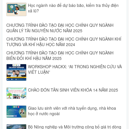
Học ngành nào để dự báo bão, kiểm tra thủy điện
xả lũ?
CHƯƠNG TRÌNH ĐÀO TẠO ĐẠI HỌC CHÍNH QUY NGÀNH
QUẢN LÝ TÀI NGUYÊN NƯỚC NĂM 2025
CHƯƠNG TRÌNH ĐÀO TẠO ĐẠI HỌC CHÍNH QUY NGÀNH KHÍ
TƯỢNG VÀ KHÍ HẬU HỌC NĂM 2024
CHƯƠNG TRÌNH ĐÀO TẠO ĐẠI HỌC CHÍNH QUY NGÀNH
BIẾN ĐỔI KHÍ HẬU NĂM 2025
WORKSHOP HACKX: “AI TRONG NGHIÊN CỨU VÀ
VIẾT LUẬN”
CHÀO ĐÓN TÂN SINH VIÊN KHÓA 14 NĂM 2025
Giao lưu sinh viên với nhà tuyển dụng, nhà khoa
học ở nước ngoài
Bộ Nông nghiệp và Môi trường công bố giá trị dòng