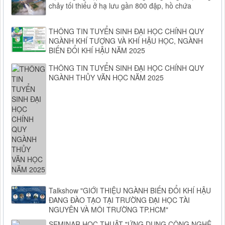
chảy tối thiểu ở hạ lưu gần 800 đập, hồ chứa
THÔNG TIN TUYỂN SINH ĐẠI HỌC CHÍNH QUY
NGÀNH KHÍ TƯỢNG VÀ KHÍ HẬU HỌC, NGÀNH
BIẾN ĐỔI KHÍ HẬU NĂM 2025
THÔNG TIN TUYỂN SINH ĐẠI HỌC CHÍNH QUY
NGÀNH THỦY VĂN HỌC NĂM 2025
Talkshow "GIỚI THIỆU NGÀNH BIẾN ĐỔI KHÍ HẬU
ĐANG ĐÀO TẠO TẠI TRƯỜNG ĐẠI HỌC TÀI
NGUYÊN VÀ MÔI TRƯỜNG TP.HCM"
SEMINAR HỌC THUẬT "ỨNG DỤNG CÔNG NGHỆ