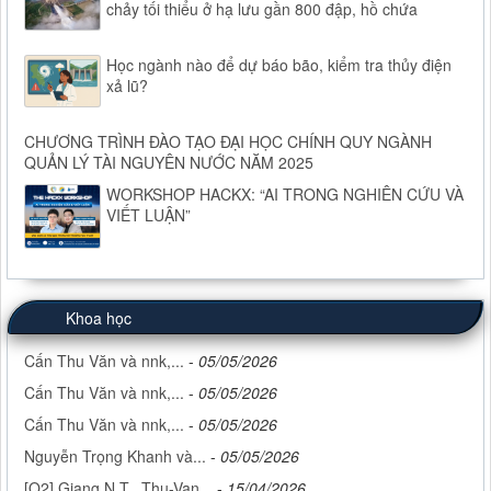
chảy tối thiểu ở hạ lưu gần 800 đập, hồ chứa
Học ngành nào để dự báo bão, kiểm tra thủy điện
xả lũ?
CHƯƠNG TRÌNH ĐÀO TẠO ĐẠI HỌC CHÍNH QUY NGÀNH
QUẢN LÝ TÀI NGUYÊN NƯỚC NĂM 2025
WORKSHOP HACKX: “AI TRONG NGHIÊN CỨU VÀ
VIẾT LUẬN”
Khoa học
Cấn Thu Văn và nnk,...
-
05/05/2026
Cấn Thu Văn và nnk,...
-
05/05/2026
Cấn Thu Văn và nnk,...
-
05/05/2026
Nguyễn Trọng Khanh và...
-
05/05/2026
[Q2] Giang N.T., Thu-Van...
-
15/04/2026