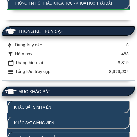
THÔNG TIN HỘI THẢO KHOA HỌC - KHOA HỌC TRÁI ĐẤT
THỐNG KÊ TRUY CẬP
Đang truy cập
6
Hôm nay
488
Tháng hiện tại
6,819
Tổng lượt truy cập
8,979,204
MỤC KHẢO SÁT
KHẢO SÁT SINH VIÊN
KHẢO SÁT GIẢNG VIÊN