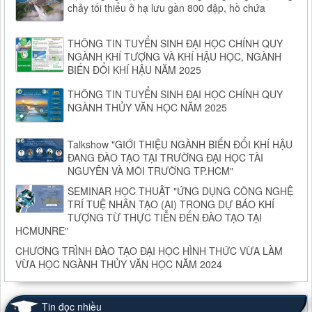
chảy tối thiểu ở hạ lưu gần 800 đập, hồ chứa
THÔNG TIN TUYỂN SINH ĐẠI HỌC CHÍNH QUY
NGÀNH KHÍ TƯỢNG VÀ KHÍ HẬU HỌC, NGÀNH
BIẾN ĐỔI KHÍ HẬU NĂM 2025
THÔNG TIN TUYỂN SINH ĐẠI HỌC CHÍNH QUY
NGÀNH THỦY VĂN HỌC NĂM 2025
Talkshow "GIỚI THIỆU NGÀNH BIẾN ĐỔI KHÍ HẬU
ĐANG ĐÀO TẠO TẠI TRƯỜNG ĐẠI HỌC TÀI
NGUYÊN VÀ MÔI TRƯỜNG TP.HCM"
SEMINAR HỌC THUẬT "ỨNG DỤNG CÔNG NGHỆ
TRÍ TUỆ NHÂN TẠO (AI) TRONG DỰ BÁO KHÍ
TƯỢNG TỪ THỰC TIỄN ĐẾN ĐÀO TẠO TẠI
HCMUNRE"
CHƯƠNG TRÌNH ĐÀO TẠO ĐẠI HỌC HÌNH THỨC VỪA LÀM
VỪA HỌC NGÀNH THỦY VĂN HỌC NĂM 2024
Tin đọc nhiều