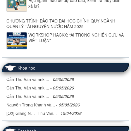
Học ngành nào để dự báo bão, kiểm tra thủy điện
xả lũ?
CHƯƠNG TRÌNH ĐÀO TẠO ĐẠI HỌC CHÍNH QUY NGÀNH
QUẢN LÝ TÀI NGUYÊN NƯỚC NĂM 2025
WORKSHOP HACKX: “AI TRONG NGHIÊN CỨU VÀ
VIẾT LUẬN”
Khoa học
Cấn Thu Văn và nnk,...
-
05/05/2026
Cấn Thu Văn và nnk,...
-
05/05/2026
Cấn Thu Văn và nnk,...
-
05/05/2026
Nguyễn Trọng Khanh và...
-
05/05/2026
[Q2] Giang N.T., Thu-Van...
-
15/04/2026