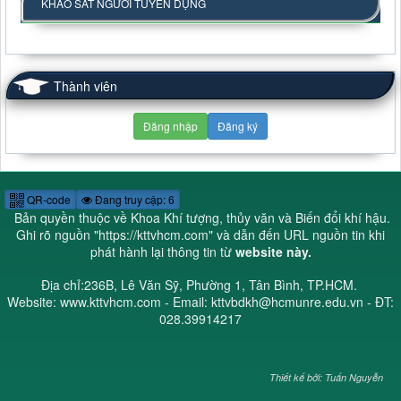
KHẢO SÁT NGƯỜI TUYỂN DỤNG
Thành viên
Đăng nhập
Đăng ký
QR-code
Đang truy cập: 6
Bản quyền thuộc về Khoa Khí tượng, thủy văn và Biến đổi khí hậu.
Ghi rõ nguồn "
https://kttvhcm.com
" và dẫn đến URL nguồn tin khi
phát hành lại thông tin từ
website này.
Địa chỉ:236B, Lê Văn Sỹ, Phường 1, Tân Bình, TP.HCM.
Website: www.kttvhcm.com - Email: kttvbdkh@hcmunre.edu.vn - ĐT:
028.39914217
Thiết kế bởi: Tuấn Nguyễn