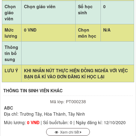
Chọn
Chọn giáo viên
Số học
0
giáo
sinh
viên
Mức
0 VNĐ
Chọn
N/A
lương
môn học
Thông
tin bổ
sung
LƯU Ý
KHI NHẤN NÚT THỰC HIỆN ĐỒNG NGHĨA VỚI VIỆC
BẠN ĐÃ KÍ VÀO ĐƠN ĐĂNG KÍ HỌC LẠI
THÔNG TIN SINH VIÊN KHÁC
Mã lớp: PT000238
ABC
Địa chỉ: Trường Tây, Hòa Thành, Tây Ninh
Mức lương:
0 VNĐ
| Số buổi/tuần: 0 | Ngày đăng kí: 12/10/2020
Xem chi tiết