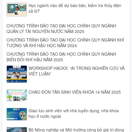
Học ngành nào để dự báo bão, kiểm tra thủy điện
xả lũ?
CHƯƠNG TRÌNH ĐÀO TẠO ĐẠI HỌC CHÍNH QUY NGÀNH
QUẢN LÝ TÀI NGUYÊN NƯỚC NĂM 2025
CHƯƠNG TRÌNH ĐÀO TẠO ĐẠI HỌC CHÍNH QUY NGÀNH KHÍ
TƯỢNG VÀ KHÍ HẬU HỌC NĂM 2024
CHƯƠNG TRÌNH ĐÀO TẠO ĐẠI HỌC CHÍNH QUY NGÀNH
BIẾN ĐỔI KHÍ HẬU NĂM 2025
WORKSHOP HACKX: “AI TRONG NGHIÊN CỨU VÀ
VIẾT LUẬN”
CHÀO ĐÓN TÂN SINH VIÊN KHÓA 14 NĂM 2025
Giao lưu sinh viên với nhà tuyển dụng, nhà khoa
học ở nước ngoài
Bộ Nông nghiệp và Môi trường công bố giá trị dòng