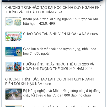
CHƯƠNG TRÌNH ĐÀO TẠO ĐẠI HỌC CHÍNH QUY NGÀNH KHÍ
TƯỢNG VÀ KHÍ HẬU HỌC NĂM 2024
Khám phá tương lai cùng ngành Khí tượng và Khí
hậu học - HCMUNRE
CHÀO ĐÓN TÂN SINH VIÊN KHÓA 14 NĂM 2025
Giao lưu sinh viên với nhà tuyển dụng, nhà khoa
học ở nước ngoài
HƯỞNG ỨNG NGÀY NƯỚC THẾ GIỚI 22/3 VÀ
NGÀY KHÍ TƯỢNG THẾ GIỚI 23/3 NĂM 2026
CHƯƠNG TRÌNH ĐÀO TẠO ĐẠI HỌC CHÍNH QUY NGÀNH
BIẾN ĐỔI KHÍ HẬU NĂM 2025
Bộ Nông nghiệp và Môi trường công bố giá trị dòng
chảy tối thiểu ở hạ lưu gần 800 đập, hồ chứa