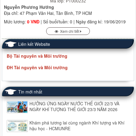
Mã lớp: PT000232
Nguyễn Phương Hướng
Địa chỉ: 47 Phạm Văn Hai, Tân Bình, TP HCM
Mức lương:
0 VNĐ
| Số buổi/tuần: 0 | Ngày đăng kí: 19/06/2019
Xem chi tiết
Liên kết Website
Bộ Tài nguyên và Môi trường
ĐH Tài nguyên và Môi trường
Tin mới nhất
HƯỞNG ỨNG NGÀY NƯỚC THẾ GIỚI 22/3 VÀ
NGÀY KHÍ TƯỢNG THẾ GIỚI 23/3 NĂM 2026
Khám phá tương lai cùng ngành Khí tượng và Khí
hậu học - HCMUNRE