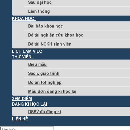
Sau đại học
Liên thông
KHOA HỌC
Bài báo khoa học
Đề tài nghiên cứu khoa học
Đề tài NCKH sinh viên
LỊCH LÀM VIỆC
THƯ VIỆN
Biểu mẫu
Sách, giáo trình
Đồ án tốt nghiệp
Mẫu đơn đăng kí học lại
XEM ĐIỂM
ĐĂNG KÍ HỌC LẠI
DSSV đã đăng kí
LIÊN HỆ