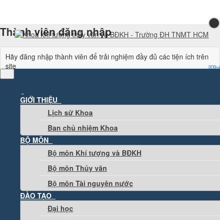
Thành viên đăng nhập
Hãy đăng nhập thành viên để trải nghiệm đầy đủ các tiện ích trên
site
Web
GIỚI THIỆU
Nhập mã xác minh từ ứng dụng Google Authenticator
Lịch sử Khoa
Ban chủ nhiệm Khoa
Thử cách khác
Nhập một trong các mã dự phòng bạn đã nhận được.
BỘ MÔN
Bộ môn Khí tượng và BĐKH
Thử cách khác
Bộ môn Thủy văn
Đăng nhập
Bộ môn Tài nguyên nước
ĐÀO TẠO
Đại học