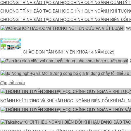
CHƯƠNG TRÌNH ĐÀO TẠO ĐẠI HỌC CHÍNH QUY NGÀNH QUẢN LÝ 
CHƯƠNG TRÌNH ĐÀO TẠO ĐẠI HỌC CHÍNH QUY NGÀNH KHÍ TƯỢNG
CHƯƠNG TRÌNH ĐÀO TẠO ĐẠI HỌC CHÍNH QUY NGÀNH BIẾN ĐỔI K
WO
CHÀO ĐÓN TÂN SINH VIÊN KHÓA 14 NĂM 2025
đập, hồ chứa
NGÀNH KHÍ TƯỢNG VÀ KHÍ HẬU HỌC, NGÀNH BIẾN ĐỔI KHÍ HẬU 