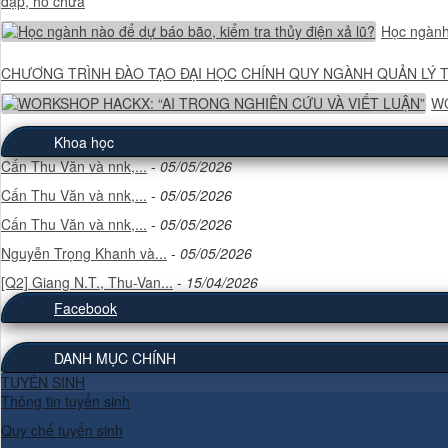
đập, hồ chứa
Học ngành 
CHƯƠNG TRÌNH ĐÀO TẠO ĐẠI HỌC CHÍNH QUY NGÀNH QUẢN LÝ 
WO
Khoa học
Cấn Thu Văn và nnk,...
-
05/05/2026
Cấn Thu Văn và nnk,...
-
05/05/2026
Cấn Thu Văn và nnk,...
-
05/05/2026
Nguyễn Trọng Khanh và...
-
05/05/2026
[Q2] Giang N.T., Thu-Van...
-
15/04/2026
Facebook
DANH MỤC CHÍNH
TUYỂN SINH
Thông tin tuyển sinh
Quy chế tuyển sinh