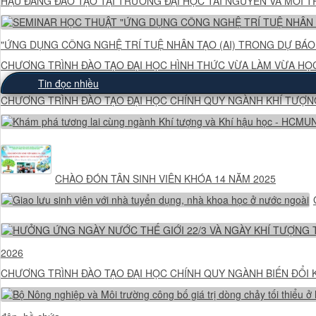
HẬU ĐANG ĐÀO TẠO TẠI TRƯỜNG ĐẠI HỌC TÀI NGUYÊN VÀ MÔI 
"ỨNG DỤNG CÔNG NGHỆ TRÍ TUỆ NHÂN TẠO (AI) TRONG DỰ BÁO
CHƯƠNG TRÌNH ĐÀO TẠO ĐẠI HỌC HÌNH THỨC VỪA LÀM VỪA HỌ
Tin đọc nhiều
CHƯƠNG TRÌNH ĐÀO TẠO ĐẠI HỌC CHÍNH QUY NGÀNH KHÍ TƯỢNG
CHÀO ĐÓN TÂN SINH VIÊN KHÓA 14 NĂM 2025
2026
CHƯƠNG TRÌNH ĐÀO TẠO ĐẠI HỌC CHÍNH QUY NGÀNH BIẾN ĐỔI K