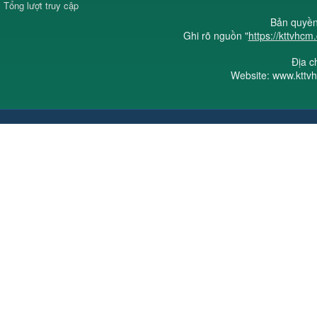
Tổng lượt truy cập
Bản quyền 
Ghi rõ nguồn "
https://kttvhcm
Địa c
Website: www.kttv