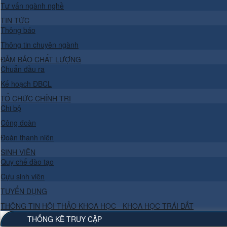
Tư vấn ngành nghề
TIN TỨC
Thông báo
Thông tin chuyên ngành
ĐẢM BẢO CHẤT LƯỢNG
Chuẩn đầu ra
Kế hoạch ĐBCL
TỔ CHỨC CHÍNH TRỊ
Chi bộ
Công đoàn
Đoàn thanh niên
SINH VIÊN
Quy chế đào tạo
Cựu sinh viên
TUYỂN DỤNG
THÔNG TIN HỘI THẢO KHOA HỌC - KHOA HỌC TRÁI ĐẤT
THỐNG KÊ TRUY CẬP