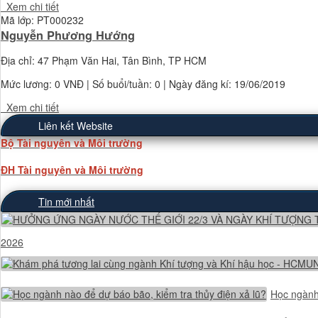
Xem chi tiết
Mã lớp: PT000232
Nguyễn Phương Hướng
Địa chỉ: 47 Phạm Văn Hai, Tân Bình, TP HCM
Mức lương:
0 VNĐ
| Số buổi/tuần: 0 | Ngày đăng kí: 19/06/2019
Xem chi tiết
Liên kết Website
Bộ Tài nguyên và Môi trường
ĐH Tài nguyên và Môi trường
Tin mới nhất
2026
Học ngành 