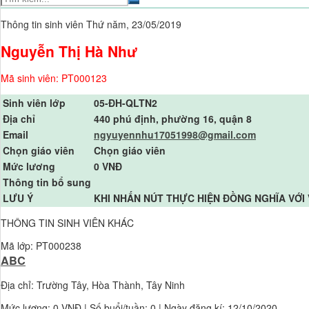
Thông tin sinh viên
Thứ năm, 23/05/2019
Nguyễn Thị Hà Như
Mã sinh viên: PT000123
Sinh viên lớp
05-ĐH-QLTN2
Địa chỉ
440 phú định, phường 16, quận 8
Email
ngyuyennhu17051998@gmail.com
Chọn giáo viên
Chọn giáo viên
Mức lương
0 VNĐ
Thông tin bổ sung
LƯU Ý
KHI NHẤN NÚT THỰC HIỆN ĐỒNG NGHĨA VỚI 
THÔNG TIN SINH VIÊN KHÁC
Mã lớp: PT000238
ABC
Địa chỉ: Trường Tây, Hòa Thành, Tây Ninh
Mức lương:
0 VNĐ
| Số buổi/tuần: 0 | Ngày đăng kí: 12/10/2020