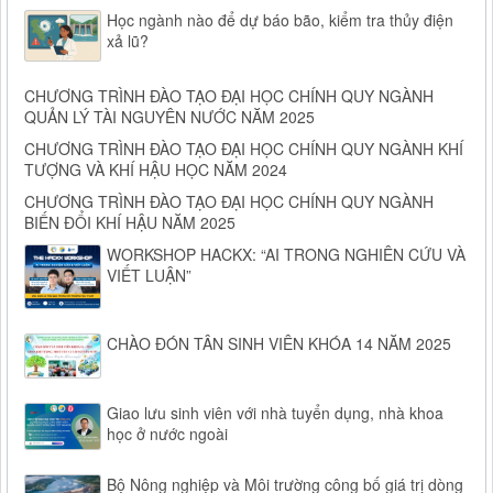
Học ngành nào để dự báo bão, kiểm tra thủy điện
xả lũ?
CHƯƠNG TRÌNH ĐÀO TẠO ĐẠI HỌC CHÍNH QUY NGÀNH
QUẢN LÝ TÀI NGUYÊN NƯỚC NĂM 2025
CHƯƠNG TRÌNH ĐÀO TẠO ĐẠI HỌC CHÍNH QUY NGÀNH KHÍ
TƯỢNG VÀ KHÍ HẬU HỌC NĂM 2024
CHƯƠNG TRÌNH ĐÀO TẠO ĐẠI HỌC CHÍNH QUY NGÀNH
BIẾN ĐỔI KHÍ HẬU NĂM 2025
WORKSHOP HACKX: “AI TRONG NGHIÊN CỨU VÀ
VIẾT LUẬN”
CHÀO ĐÓN TÂN SINH VIÊN KHÓA 14 NĂM 2025
Giao lưu sinh viên với nhà tuyển dụng, nhà khoa
học ở nước ngoài
Bộ Nông nghiệp và Môi trường công bố giá trị dòng