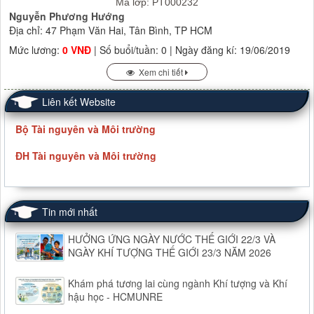
Mã lớp: PT000232
Nguyễn Phương Hướng
Địa chỉ: 47 Phạm Văn Hai, Tân Bình, TP HCM
Mức lương:
0 VNĐ
| Số buổi/tuần: 0 | Ngày đăng kí: 19/06/2019
Xem chi tiết
Liên kết Website
Bộ Tài nguyên và Môi trường
ĐH Tài nguyên và Môi trường
Tin mới nhất
HƯỞNG ỨNG NGÀY NƯỚC THẾ GIỚI 22/3 VÀ
NGÀY KHÍ TƯỢNG THẾ GIỚI 23/3 NĂM 2026
Khám phá tương lai cùng ngành Khí tượng và Khí
hậu học - HCMUNRE