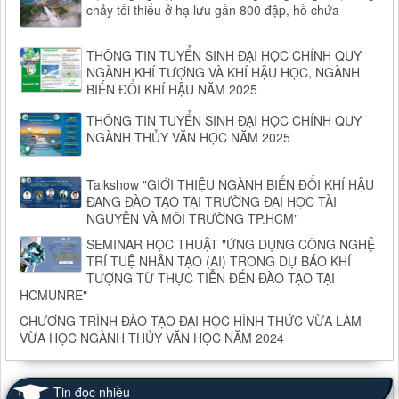
chảy tối thiểu ở hạ lưu gần 800 đập, hồ chứa
THÔNG TIN TUYỂN SINH ĐẠI HỌC CHÍNH QUY
NGÀNH KHÍ TƯỢNG VÀ KHÍ HẬU HỌC, NGÀNH
BIẾN ĐỔI KHÍ HẬU NĂM 2025
THÔNG TIN TUYỂN SINH ĐẠI HỌC CHÍNH QUY
NGÀNH THỦY VĂN HỌC NĂM 2025
Talkshow "GIỚI THIỆU NGÀNH BIẾN ĐỔI KHÍ HẬU
ĐANG ĐÀO TẠO TẠI TRƯỜNG ĐẠI HỌC TÀI
NGUYÊN VÀ MÔI TRƯỜNG TP.HCM"
SEMINAR HỌC THUẬT "ỨNG DỤNG CÔNG NGHỆ
TRÍ TUỆ NHÂN TẠO (AI) TRONG DỰ BÁO KHÍ
TƯỢNG TỪ THỰC TIỄN ĐẾN ĐÀO TẠO TẠI
HCMUNRE"
CHƯƠNG TRÌNH ĐÀO TẠO ĐẠI HỌC HÌNH THỨC VỪA LÀM
VỪA HỌC NGÀNH THỦY VĂN HỌC NĂM 2024
Tin đọc nhiều