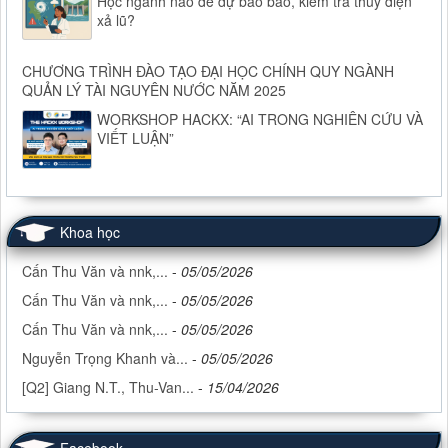
Học ngành nào để dự báo bão, kiểm tra thủy điện
xả lũ?
CHƯƠNG TRÌNH ĐÀO TẠO ĐẠI HỌC CHÍNH QUY NGÀNH
QUẢN LÝ TÀI NGUYÊN NƯỚC NĂM 2025
WORKSHOP HACKX: “AI TRONG NGHIÊN CỨU VÀ
VIẾT LUẬN”
Khoa học
Cấn Thu Văn và nnk,...
-
05/05/2026
Cấn Thu Văn và nnk,...
-
05/05/2026
Cấn Thu Văn và nnk,...
-
05/05/2026
Nguyễn Trọng Khanh và...
-
05/05/2026
[Q2] Giang N.T., Thu-Van...
-
15/04/2026