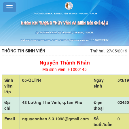
TRƯỜNG ĐẠI HỌC TÀI NGUYÊN VÀ MÔI TRƯỜNG TP.HCM
KHOA KHÍ TƯỢNG THỦY VĂN VÀ BIẾN ĐỔI KHÍ HẬU
Địa chỉ:236B, Lê Văn Sỹ, Phường 1, Tân Bình, TP.HCM.
Website: www.kttvhcm.com - Email: kttvbdkh@hcmunre.edu.vn - ĐT: 028.39914217
THÔNG TIN SINH VIÊN
Thứ hai, 27/05/2019
Nguyễn Thành Nhân
Mã sinh viên: PT000145
Sinh
05-QLTN4
Ngày
5/3/1
viên
sinh
lớp
Địa
48 Lương Thế Vinh, q.Tân Phú
Điện
03450
chỉ
thoại
Email
nguyennhan.5.3.1998@gmail.com
Số
0
buổi/tuần