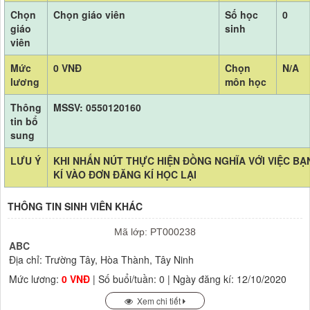
Chọn
Chọn giáo viên
Số học
0
giáo
sinh
viên
Mức
0 VNĐ
Chọn
N/A
lương
môn học
Thông
MSSV: 0550120160
tin bổ
sung
LƯU Ý
KHI NHẤN NÚT THỰC HIỆN ĐỒNG NGHĨA VỚI VIỆC BẠ
KÍ VÀO ĐƠN ĐĂNG KÍ HỌC LẠI
THÔNG TIN SINH VIÊN KHÁC
Mã lớp: PT000238
ABC
Địa chỉ: Trường Tây, Hòa Thành, Tây Ninh
Mức lương:
0 VNĐ
| Số buổi/tuần: 0 | Ngày đăng kí: 12/10/2020
Xem chi tiết