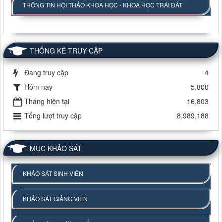
THÔNG TIN HỘI THẢO KHOA HỌC - KHOA HỌC TRÁI ĐẤT
THỐNG KÊ TRUY CẬP
Đang truy cập
4
Hôm nay
5,800
Tháng hiện tại
16,803
Tổng lượt truy cập
8,989,188
MỤC KHẢO SÁT
KHẢO SÁT SINH VIÊN
KHẢO SÁT GIẢNG VIÊN