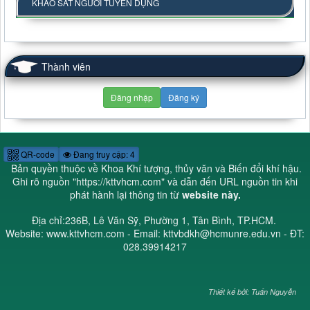
KHẢO SÁT NGƯỜI TUYỂN DỤNG
Thành viên
Đăng nhập
Đăng ký
QR-code
Đang truy cập: 4
Bản quyền thuộc về Khoa Khí tượng, thủy văn và Biến đổi khí hậu.
Ghi rõ nguồn "
https://kttvhcm.com
" và dẫn đến URL nguồn tin khi
phát hành lại thông tin từ
website này.
Địa chỉ:236B, Lê Văn Sỹ, Phường 1, Tân Bình, TP.HCM.
Website: www.kttvhcm.com - Email: kttvbdkh@hcmunre.edu.vn - ĐT:
028.39914217
Thiết kế bởi: Tuấn Nguyễn