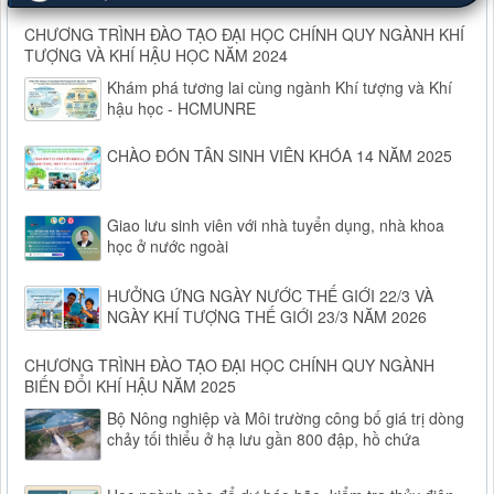
CHƯƠNG TRÌNH ĐÀO TẠO ĐẠI HỌC CHÍNH QUY NGÀNH KHÍ
TƯỢNG VÀ KHÍ HẬU HỌC NĂM 2024
Khám phá tương lai cùng ngành Khí tượng và Khí
hậu học - HCMUNRE
CHÀO ĐÓN TÂN SINH VIÊN KHÓA 14 NĂM 2025
Giao lưu sinh viên với nhà tuyển dụng, nhà khoa
học ở nước ngoài
HƯỞNG ỨNG NGÀY NƯỚC THẾ GIỚI 22/3 VÀ
NGÀY KHÍ TƯỢNG THẾ GIỚI 23/3 NĂM 2026
CHƯƠNG TRÌNH ĐÀO TẠO ĐẠI HỌC CHÍNH QUY NGÀNH
BIẾN ĐỔI KHÍ HẬU NĂM 2025
Bộ Nông nghiệp và Môi trường công bố giá trị dòng
chảy tối thiểu ở hạ lưu gần 800 đập, hồ chứa