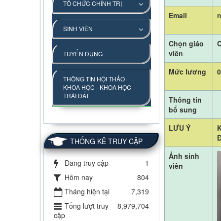
TỔ CHỨC CHÍNH TRỊ
Email
SINH VIÊN
Chọn giáo
C
viên
TUYỂN DỤNG
Mức lương
THÔNG TIN HỘI THẢO
KHOA HỌC - KHOA HỌC
TRÁI ĐẤT
Thông tin
bổ sung
LƯU Ý
THỐNG KÊ TRUY CẬP
Ảnh sinh
Đang truy cập
1
viên
Hôm nay
804
Tháng hiện tại
7,319
Tổng lượt truy
8,979,704
cập