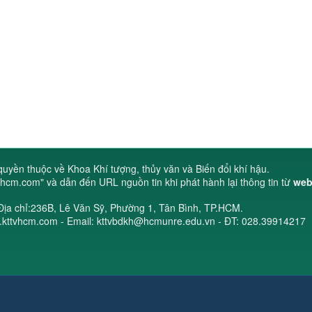
uyền thuộc về Khoa Khí tượng, thủy văn và Biến đổi khí hậu.
ttvhcm.com
" và dẫn đến URL nguồn tin khi phát hành lại thông tin từ
web
Địa chỉ:236B, Lê Văn Sỹ, Phường 1, Tân Bình, TP.HCM.
.kttvhcm.com - Email: kttvbdkh@hcmunre.edu.vn - ĐT: 028.39914217