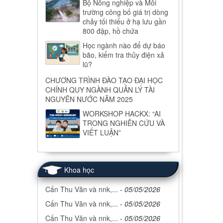
Bộ Nông nghiệp và Môi
trường công bố giá trị dòng
chảy tối thiểu ở hạ lưu gần
800 đập, hồ chứa
Học ngành nào để dự báo
bão, kiểm tra thủy điện xả
lũ?
CHƯƠNG TRÌNH ĐÀO TẠO ĐẠI HỌC
CHÍNH QUY NGÀNH QUẢN LÝ TÀI
NGUYÊN NƯỚC NĂM 2025
WORKSHOP HACKX: “AI
TRONG NGHIÊN CỨU VÀ
VIẾT LUẬN”
Khoa học
Cấn Thu Văn và nnk,...
-
05/05/2026
Cấn Thu Văn và nnk,...
-
05/05/2026
Cấn Thu Văn và nnk,...
-
05/05/2026