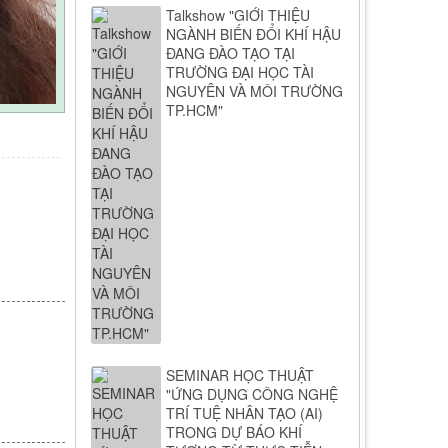
Talkshow "GIỚI THIỆU
NGÀNH BIẾN ĐỔI KHÍ HẬU
ĐANG ĐÀO TẠO TẠI
TRƯỜNG ĐẠI HỌC TÀI
NGUYÊN VÀ MÔI TRƯỜNG
TP.HCM"
SEMINAR HỌC THUẬT
"ỨNG DỤNG CÔNG NGHỆ
TRÍ TUỆ NHÂN TẠO (AI)
TRONG DỰ BÁO KHÍ