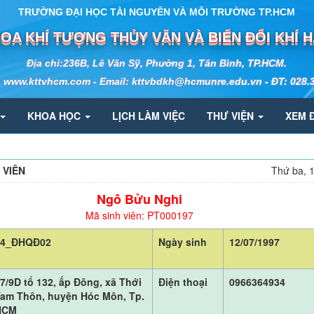
TRƯỜNG ĐẠI HỌC TÀI NGUYÊN VÀ MÔI TRƯỜNG TP.HCM
OA KHÍ TƯỢNG THỦY VĂN VÀ BIẾN ĐỔI KHÍ 
Địa chỉ:236B, Lê Văn Sỹ, Phường 1, Tân Bình, TP.HCM.
: www.kttvhcm.com - Email: kttvbdkh@hcmunre.edu.vn - ĐT: 028.
KHOA HỌC
LỊCH LÀM VIỆC
THƯ VIỆN
XEM 
 VIÊN
Thứ ba, 
Ngô Bửu Nghi
Mã sinh viên: PT000197
04_ĐHQĐ02
Ngày sinh
12/07/1997
7/9D tổ 132, ấp Đông, xã Thới
Điện thoại
0966364934
Tam Thôn, huyện Hóc Môn, Tp.
HCM