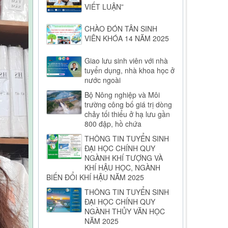
VIẾT LUẬN”
CHÀO ĐÓN TÂN SINH
VIÊN KHÓA 14 NĂM 2025
Giao lưu sinh viên với nhà
tuyển dụng, nhà khoa học ở
nước ngoài
Bộ Nông nghiệp và Môi
trường công bố giá trị dòng
chảy tối thiểu ở hạ lưu gần
800 đập, hồ chứa
THÔNG TIN TUYỂN SINH
ĐẠI HỌC CHÍNH QUY
NGÀNH KHÍ TƯỢNG VÀ
KHÍ HẬU HỌC, NGÀNH
BIẾN ĐỔI KHÍ HẬU NĂM 2025
THÔNG TIN TUYỂN SINH
ĐẠI HỌC CHÍNH QUY
NGÀNH THỦY VĂN HỌC
NĂM 2025