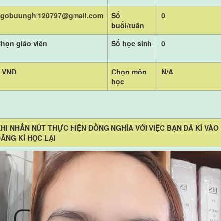
ngobuunghi120797@gmail.com
Số
0
buổi/tuần
họn giáo viên
Số học sinh
0
0 VNĐ
Chọn môn
N/A
học
KHI NHẤN NÚT THỰC HIỆN ĐỒNG NGHĨA VỚI VIỆC BẠN ĐÃ KÍ VÀO
ĐĂNG KÍ HỌC LẠI