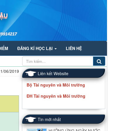
HẬU
39914217
ĐIỂM
ĐĂNG KÍ HỌC LẠI
LIÊN HỆ
11/06/2019
Liên kết Website
Bộ Tài nguyên và Môi trường
ĐH Tài nguyên và Môi trường
Tin mới nhất
HƯỞNG ỨNG NGÀY NƯỚC