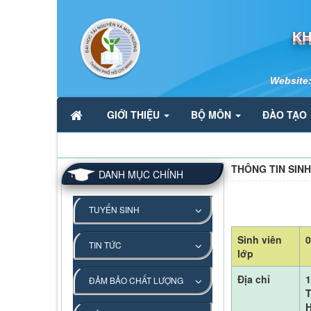
KH
Website
GIỚI THIỆU
BỘ MÔN
ĐÀO TẠO
THÔNG TIN SINH
DANH MỤC CHÍNH
TUYỂN SINH
Sinh viên
TIN TỨC
lớp
Địa chỉ
1
ĐẢM BẢO CHẤT LƯỢNG