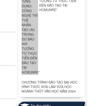
TƯỢNG TỪ THỰC TIỄN
ĐẾN ĐÀO TẠO TẠI
HCMUNRE"
CHƯƠNG TRÌNH ĐÀO TẠO ĐẠI HỌC
HÌNH THỨC VỪA LÀM VỪA HỌC
NGÀNH THỦY VĂN HỌC NĂM 2024
Tin đọc nhiều