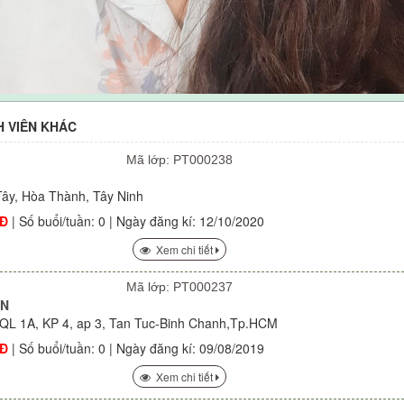
H VIÊN KHÁC
Mã lớp: PT000238
Tây, Hòa Thành, Tây Ninh
NĐ
| Số buổi/tuần: 0 | Ngày đăng kí: 12/10/2020
Xem chi tiết
Mã lớp: PT000237
ƠN
, QL 1A, KP 4, ap 3, Tan Tuc-Binh Chanh,Tp.HCM
NĐ
| Số buổi/tuần: 0 | Ngày đăng kí: 09/08/2019
Xem chi tiết