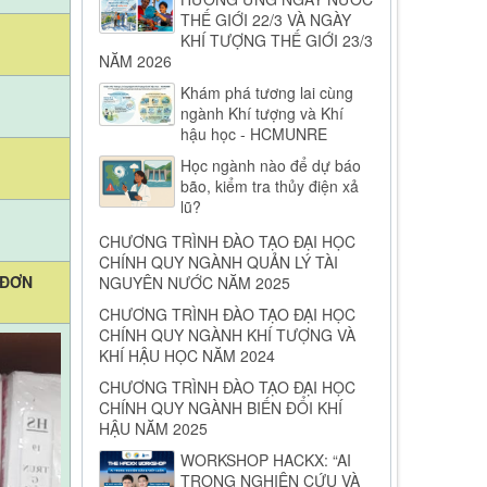
THẾ GIỚI 22/3 VÀ NGÀY
KHÍ TƯỢNG THẾ GIỚI 23/3
NĂM 2026
Khám phá tương lai cùng
ngành Khí tượng và Khí
hậu học - HCMUNRE
Học ngành nào để dự báo
bão, kiểm tra thủy điện xả
lũ?
CHƯƠNG TRÌNH ĐÀO TẠO ĐẠI HỌC
CHÍNH QUY NGÀNH QUẢN LÝ TÀI
 ĐƠN
NGUYÊN NƯỚC NĂM 2025
CHƯƠNG TRÌNH ĐÀO TẠO ĐẠI HỌC
CHÍNH QUY NGÀNH KHÍ TƯỢNG VÀ
KHÍ HẬU HỌC NĂM 2024
CHƯƠNG TRÌNH ĐÀO TẠO ĐẠI HỌC
CHÍNH QUY NGÀNH BIẾN ĐỔI KHÍ
HẬU NĂM 2025
WORKSHOP HACKX: “AI
TRONG NGHIÊN CỨU VÀ