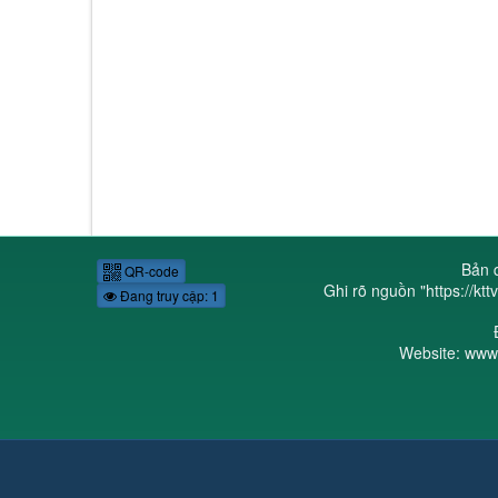
Bản q
QR-code
Ghi rõ nguồn "
https://k
Đang truy cập: 1
Website: www