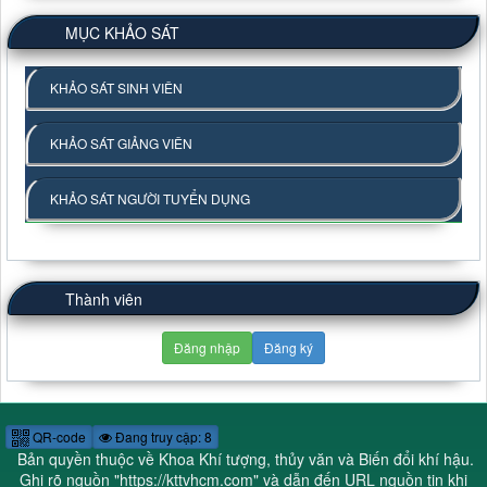
MỤC KHẢO SÁT
KHẢO SÁT SINH VIÊN
KHẢO SÁT GIẢNG VIÊN
KHẢO SÁT NGƯỜI TUYỂN DỤNG
Thành viên
Đăng nhập
Đăng ký
QR-code
Đang truy cập: 8
Bản quyền thuộc về Khoa Khí tượng, thủy văn và Biến đổi khí hậu.
Ghi rõ nguồn "
https://kttvhcm.com
" và dẫn đến URL nguồn tin khi