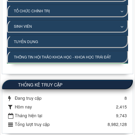
TỔ CHỨC CHÍNH TRỊ
SINH VIÊN
TUYỂN DỤNG
THÔNG TIN HỘI THẢO KHOA HỌC - KHOA HỌC TRÁI ĐẤT
THỐNG KÊ TRUY CẬP
Đang truy cập
8
Hôm nay
2,415
Tháng hiện tại
9,743
Tổng lượt truy cập
8,982,128