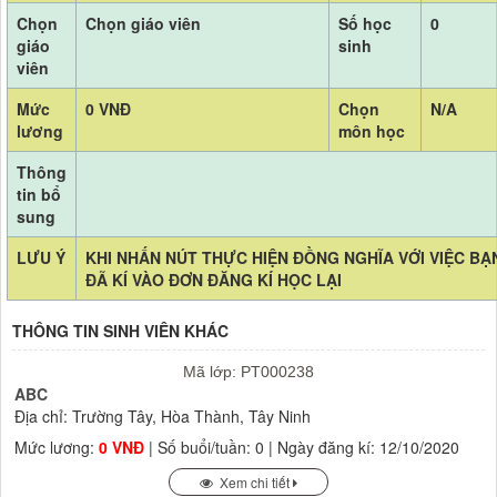
Chọn
Chọn giáo viên
Số học
0
giáo
sinh
viên
Mức
0 VNĐ
Chọn
N/A
lương
môn học
Thông
tin bổ
sung
LƯU Ý
KHI NHẤN NÚT THỰC HIỆN ĐỒNG NGHĨA VỚI VIỆC BẠ
ĐÃ KÍ VÀO ĐƠN ĐĂNG KÍ HỌC LẠI
THÔNG TIN SINH VIÊN KHÁC
Mã lớp: PT000238
ABC
Địa chỉ: Trường Tây, Hòa Thành, Tây Ninh
Mức lương:
0 VNĐ
| Số buổi/tuần: 0 | Ngày đăng kí: 12/10/2020
Xem chi tiết