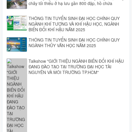
chảy tối thiểu ở hạ lưu gần 800 đập, hồ chứa
THÔNG TIN TUYỂN SINH ĐẠI HỌC CHÍNH QUY
NGÀNH KHÍ TƯỢNG VÀ KHÍ HẬU HỌC, NGÀNH
BIẾN ĐỔI KHÍ HẬU NĂM 2025
THÔNG TIN TUYỂN SINH ĐẠI HỌC CHÍNH QUY
NGÀNH THỦY VĂN HỌC NĂM 2025
Talkshow "GIỚI THIỆU NGÀNH BIẾN ĐỔI KHÍ HẬU
ĐANG ĐÀO TẠO TẠI TRƯỜNG ĐẠI HỌC TÀI
NGUYÊN VÀ MÔI TRƯỜNG TP.HCM"