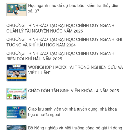
Học ngành nào để dự báo bão, kiểm tra thủy điện
xả lũ?
CHƯƠNG TRÌNH ĐÀO TẠO ĐẠI HỌC CHÍNH QUY NGÀNH
QUẢN LÝ TÀI NGUYÊN NƯỚC NĂM 2025
CHƯƠNG TRÌNH ĐÀO TẠO ĐẠI HỌC CHÍNH QUY NGÀNH KHÍ
TƯỢNG VÀ KHÍ HẬU HỌC NĂM 2024
CHƯƠNG TRÌNH ĐÀO TẠO ĐẠI HỌC CHÍNH QUY NGÀNH
BIẾN ĐỔI KHÍ HẬU NĂM 2025
WORKSHOP HACKX: “AI TRONG NGHIÊN CỨU VÀ
VIẾT LUẬN”
CHÀO ĐÓN TÂN SINH VIÊN KHÓA 14 NĂM 2025
Giao lưu sinh viên với nhà tuyển dụng, nhà khoa
học ở nước ngoài
Bộ Nông nghiệp và Môi trường công bố giá trị dòng