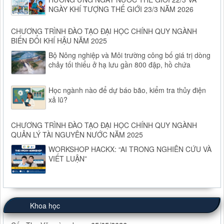
NGÀY KHÍ TƯỢNG THẾ GIỚI 23/3 NĂM 2026
CHƯƠNG TRÌNH ĐÀO TẠO ĐẠI HỌC CHÍNH QUY NGÀNH
BIẾN ĐỔI KHÍ HẬU NĂM 2025
Bộ Nông nghiệp và Môi trường công bố giá trị dòng
chảy tối thiểu ở hạ lưu gần 800 đập, hồ chứa
Học ngành nào để dự báo bão, kiểm tra thủy điện
xả lũ?
CHƯƠNG TRÌNH ĐÀO TẠO ĐẠI HỌC CHÍNH QUY NGÀNH
QUẢN LÝ TÀI NGUYÊN NƯỚC NĂM 2025
WORKSHOP HACKX: “AI TRONG NGHIÊN CỨU VÀ
VIẾT LUẬN”
Khoa học