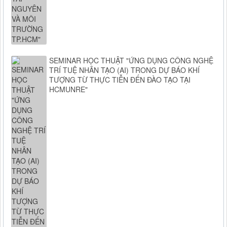
SEMINAR HỌC THUẬT "ỨNG DỤNG CÔNG NGHỆ
TRÍ TUỆ NHÂN TẠO (AI) TRONG DỰ BÁO KHÍ
TƯỢNG TỪ THỰC TIỄN ĐẾN ĐÀO TẠO TẠI
HCMUNRE"