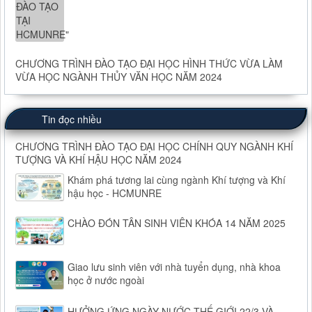
CHƯƠNG TRÌNH ĐÀO TẠO ĐẠI HỌC HÌNH THỨC VỪA LÀM
VỪA HỌC NGÀNH THỦY VĂN HỌC NĂM 2024
Tin đọc nhiều
CHƯƠNG TRÌNH ĐÀO TẠO ĐẠI HỌC CHÍNH QUY NGÀNH KHÍ
TƯỢNG VÀ KHÍ HẬU HỌC NĂM 2024
Khám phá tương lai cùng ngành Khí tượng và Khí
hậu học - HCMUNRE
CHÀO ĐÓN TÂN SINH VIÊN KHÓA 14 NĂM 2025
Giao lưu sinh viên với nhà tuyển dụng, nhà khoa
học ở nước ngoài
HƯỞNG ỨNG NGÀY NƯỚC THẾ GIỚI 22/3 VÀ