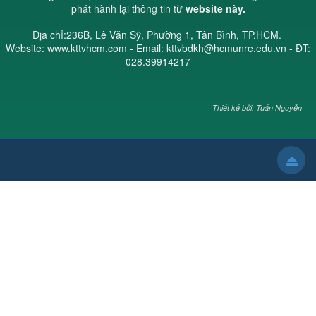
phát hành lại thông tin từ
website này.
Địa chỉ:236B, Lê Văn Sỹ, Phường 1, Tân Bình, TP.HCM.
Website: www.kttvhcm.com - Email: kttvbdkh@hcmunre.edu.vn - ĐT:
028.39914217
Thiết kế bởi: Tuấn Nguyễn