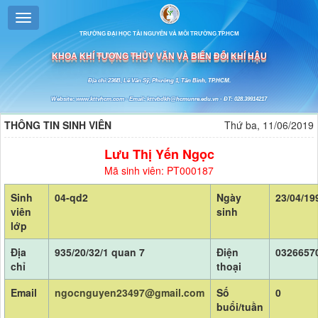
TRƯỜNG ĐẠI HỌC TÀI NGUYÊN VÀ MÔI TRƯỜNG TP.HCM
KHOA KHÍ TƯỢNG THỦY VĂN VÀ BIẾN ĐỔI KHÍ HẬU
Địa chỉ:236B, Lê Văn Sỹ, Phường 1, Tân Bình, TP.HCM.
Website: www.kttvhcm.com - Email: kttvbdkh@hcmunre.edu.vn - ĐT: 028.39914217
THÔNG TIN SINH VIÊN
Thứ ba, 11/06/2019
Lưu Thị Yến Ngọc
Mã sinh viên: PT000187
Sinh
04-qd2
Ngày
23/04/19
viên
sinh
lớp
Địa
935/20/32/1 quan 7
Điện
0326657
chỉ
thoại
Email
ngocnguyen23497@gmail.com
Số
0
buổi/tuần