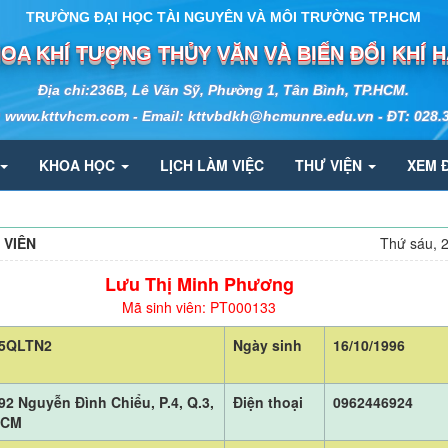
TRƯỜNG ĐẠI HỌC TÀI NGUYÊN VÀ MÔI TRƯỜNG TP.HCM
OA KHÍ TƯỢNG THỦY VĂN VÀ BIẾN ĐỔI KHÍ 
Địa chỉ:236B, Lê Văn Sỹ, Phường 1, Tân Bình, TP.HCM.
: www.kttvhcm.com - Email: kttvbdkh@hcmunre.edu.vn - ĐT: 028.
KHOA HỌC
LỊCH LÀM VIỆC
THƯ VIỆN
XEM 
 VIÊN
Thứ sáu, 
Lưu Thị Minh Phương
Mã sinh viên: PT000133
5QLTN2
Ngày sinh
16/10/1996
92 Nguyễn Đình Chiểu, P.4, Q.3,
Điện thoại
0962446924
HCM