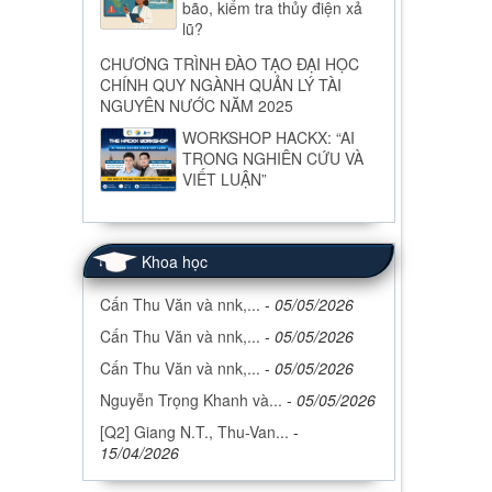
bão, kiểm tra thủy điện xả
lũ?
CHƯƠNG TRÌNH ĐÀO TẠO ĐẠI HỌC
CHÍNH QUY NGÀNH QUẢN LÝ TÀI
NGUYÊN NƯỚC NĂM 2025
WORKSHOP HACKX: “AI
TRONG NGHIÊN CỨU VÀ
VIẾT LUẬN”
Khoa học
Cấn Thu Văn và nnk,...
-
05/05/2026
Cấn Thu Văn và nnk,...
-
05/05/2026
Cấn Thu Văn và nnk,...
-
05/05/2026
Nguyễn Trọng Khanh và...
-
05/05/2026
[Q2] Giang N.T., Thu-Van...
-
15/04/2026