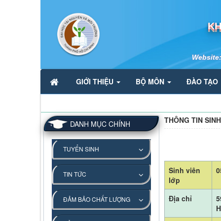
KH
Website
GIỚI THIỆU
BỘ MÔN
ĐÀO TẠO
THÔNG TIN SINH
DANH MỤC CHÍNH
TUYỂN SINH
Sinh viên
0
TIN TỨC
lớp
Địa chỉ
5
ĐẢM BẢO CHẤT LƯỢNG