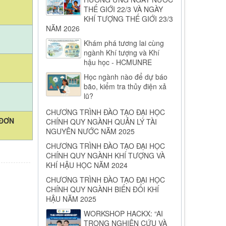
THẾ GIỚI 22/3 VÀ NGÀY
KHÍ TƯỢNG THẾ GIỚI 23/3
NĂM 2026
Khám phá tương lai cùng
ngành Khí tượng và Khí
hậu học - HCMUNRE
Học ngành nào để dự báo
bão, kiểm tra thủy điện xả
lũ?
CHƯƠNG TRÌNH ĐÀO TẠO ĐẠI HỌC
 ĐƠN
CHÍNH QUY NGÀNH QUẢN LÝ TÀI
NGUYÊN NƯỚC NĂM 2025
CHƯƠNG TRÌNH ĐÀO TẠO ĐẠI HỌC
CHÍNH QUY NGÀNH KHÍ TƯỢNG VÀ
KHÍ HẬU HỌC NĂM 2024
CHƯƠNG TRÌNH ĐÀO TẠO ĐẠI HỌC
CHÍNH QUY NGÀNH BIẾN ĐỔI KHÍ
HẬU NĂM 2025
WORKSHOP HACKX: “AI
TRONG NGHIÊN CỨU VÀ