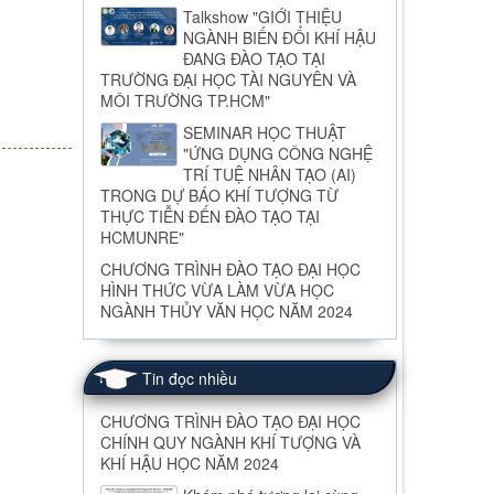
Talkshow "GIỚI THIỆU
NGÀNH BIẾN ĐỔI KHÍ HẬU
ĐANG ĐÀO TẠO TẠI
TRƯỜNG ĐẠI HỌC TÀI NGUYÊN VÀ
MÔI TRƯỜNG TP.HCM"
SEMINAR HỌC THUẬT
"ỨNG DỤNG CÔNG NGHỆ
TRÍ TUỆ NHÂN TẠO (AI)
TRONG DỰ BÁO KHÍ TƯỢNG TỪ
THỰC TIỄN ĐẾN ĐÀO TẠO TẠI
HCMUNRE"
CHƯƠNG TRÌNH ĐÀO TẠO ĐẠI HỌC
HÌNH THỨC VỪA LÀM VỪA HỌC
NGÀNH THỦY VĂN HỌC NĂM 2024
Tin đọc nhiều
CHƯƠNG TRÌNH ĐÀO TẠO ĐẠI HỌC
CHÍNH QUY NGÀNH KHÍ TƯỢNG VÀ
KHÍ HẬU HỌC NĂM 2024