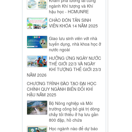
Khám phá tương lai cùng
ngành Khí tượng và Khí
hậu học - HCMUNRE
CHÀO ĐÓN TÂN SINH
VIÊN KHÓA 14 NĂM 2025
Giao lưu sinh viên với nhà
tuyển dụng, nhà khoa học ở
nước ngoài
HƯỞNG ỨNG NGÀY NƯỚC
THẾ GIỚI 22/3 VÀ NGÀY
KHÍ TƯỢNG THẾ GIỚI 23/3
NĂM 2026
CHƯƠNG TRÌNH ĐÀO TẠO ĐẠI HỌC
CHÍNH QUY NGÀNH BIẾN ĐỔI KHÍ
HẬU NĂM 2025
Bộ Nông nghiệp và Môi
trường công bố giá trị dòng
chảy tối thiểu ở hạ lưu gần
800 đập, hồ chứa
Học ngành nào để dự báo