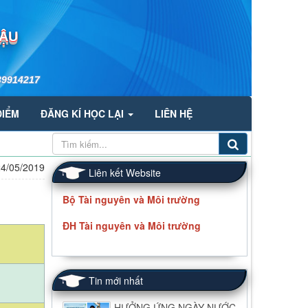
HẬU
39914217
ĐIỂM
ĐĂNG KÍ HỌC LẠI
LIÊN HỆ
24/05/2019
Liên kết Website
Bộ Tài nguyên và Môi trường
ĐH Tài nguyên và Môi trường
Tin mới nhất
HƯỞNG ỨNG NGÀY NƯỚC