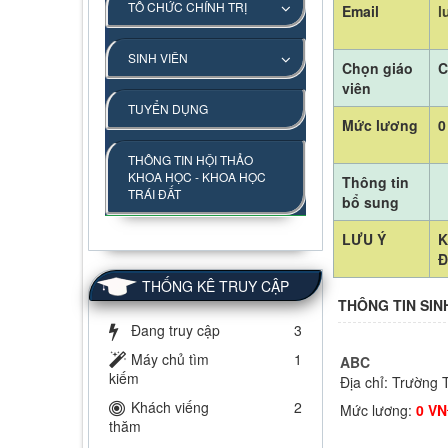
TỔ CHỨC CHÍNH TRỊ
Email
l
SINH VIÊN
Chọn giáo
C
viên
TUYỂN DỤNG
Mức lương
0
THÔNG TIN HỘI THẢO
KHOA HỌC - KHOA HỌC
Thông tin
TRÁI ĐẤT
bổ sung
LƯU Ý
K
Đ
THỐNG KÊ TRUY CẬP
THÔNG TIN SIN
Đang truy cập
3
Máy chủ tìm
1
ABC
kiếm
Địa chỉ: Trường 
Khách viếng
2
Mức lương:
0 V
thăm