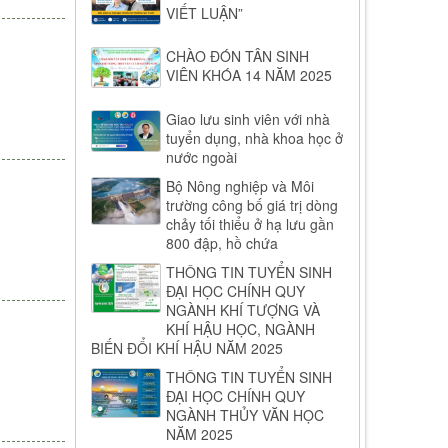
VIẾT LUẬN”
CHÀO ĐÓN TÂN SINH
VIÊN KHÓA 14 NĂM 2025
Giao lưu sinh viên với nhà
tuyển dụng, nhà khoa học ở
nước ngoài
Bộ Nông nghiệp và Môi
trường công bố giá trị dòng
chảy tối thiểu ở hạ lưu gần
800 đập, hồ chứa
THÔNG TIN TUYỂN SINH
ĐẠI HỌC CHÍNH QUY
NGÀNH KHÍ TƯỢNG VÀ
KHÍ HẬU HỌC, NGÀNH
BIẾN ĐỔI KHÍ HẬU NĂM 2025
THÔNG TIN TUYỂN SINH
ĐẠI HỌC CHÍNH QUY
NGÀNH THỦY VĂN HỌC
NĂM 2025