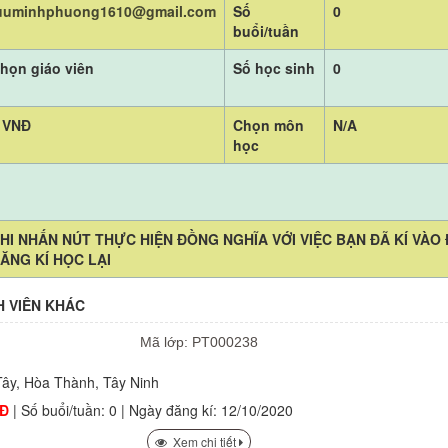
uuminhphuong1610@gmail.com
Số
0
buổi/tuần
họn giáo viên
Số học sinh
0
 VNĐ
Chọn môn
N/A
học
HI NHẤN NÚT THỰC HIỆN ĐỒNG NGHĨA VỚI VIỆC BẠN ĐÃ KÍ VÀO
ĂNG KÍ HỌC LẠI
H VIÊN KHÁC
Mã lớp: PT000238
Tây, Hòa Thành, Tây Ninh
NĐ
| Số buổi/tuần: 0 | Ngày đăng kí: 12/10/2020
Xem chi tiết