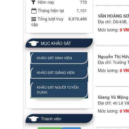
Hôm nay
770
Tháng hiện tại
7,101
VĂN HOÀNG S
Tổng lượt truy
8,979,486
Địa chỉ: D6/43B
cập
Mức lương:
0 V
MỤC KHẢO SÁT
Nguyễn Thị Hữ
KHẢO SÁT SINH VIÊN
Địa chỉ: Trường 
Mức lương:
0 V
KHẢO SÁT GIẢNG VIÊN
KHẢO SÁT NGƯỜI TUYỂN
DỤNG
Giang Vũ Mộng
Địa chỉ: 40 Lê 
Mức lương:
0 V
Thành viên