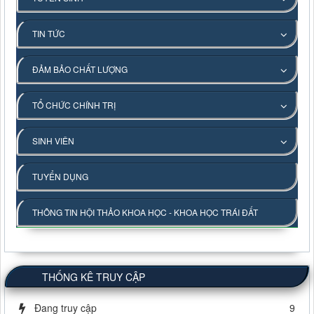
TIN TỨC
ĐẢM BẢO CHẤT LƯỢNG
TỔ CHỨC CHÍNH TRỊ
SINH VIÊN
TUYỂN DỤNG
THÔNG TIN HỘI THẢO KHOA HỌC - KHOA HỌC TRÁI ĐẤT
THỐNG KÊ TRUY CẬP
Đang truy cập
9