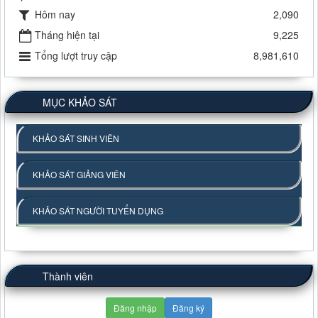
Hôm nay
2,090
Tháng hiện tại
9,225
Tổng lượt truy cập
8,981,610
MỤC KHẢO SÁT
KHẢO SÁT SINH VIÊN
KHẢO SÁT GIẢNG VIÊN
KHẢO SÁT NGƯỜI TUYỂN DỤNG
Thành viên
Đăng nhập
Đăng ký