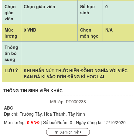
Chọn
Chọn giáo viên
Số học
0
giáo
sinh
viên
Mức
0 VNĐ
Chọn
N/A
lương
môn học
Thông
tin bổ
sung
LƯU Ý
KHI NHẤN NÚT THỰC HIỆN ĐỒNG NGHĨA VỚI VIỆC
BẠN ĐÃ KÍ VÀO ĐƠN ĐĂNG KÍ HỌC LẠI
THÔNG TIN SINH VIÊN KHÁC
Mã lớp: PT000238
ABC
Địa chỉ: Trường Tây, Hòa Thành, Tây Ninh
Mức lương:
0 VNĐ
| Số buổi/tuần: 0 | Ngày đăng kí: 12/10/2020
Xem chi tiết