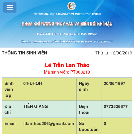
TRƯỜNG ĐẠI HỌC TÀI NGUYÊN VÀ MÔI TRƯỜNG TP.HCM
KHOA KHÍ TƯỢNG THỦY VĂN VÀ BIẾN ĐỔI KHÍ HẬU
Địa chỉ:236B, Lê Văn Sỹ, Phường 1, Tân Bình, TP.HCM.
Website: www.kttvhcm.com - Email: kttvbdkh@hcmunre.edu.vn - ĐT: 028.39914217
THÔNG TIN SINH VIÊN
Thứ tư, 12/06/2019
Lê Trần Lan Thảo
Mã sinh viên: PT000219
Sinh
04-ĐHQH
Ngày
20/06/1997
viên
sinh
lớp
Địa
TIỀN GIANG
Điện
0773536677
chỉ
thoại
Email
ltlanthao206@gmail.com
Số
0
buổi/tuần