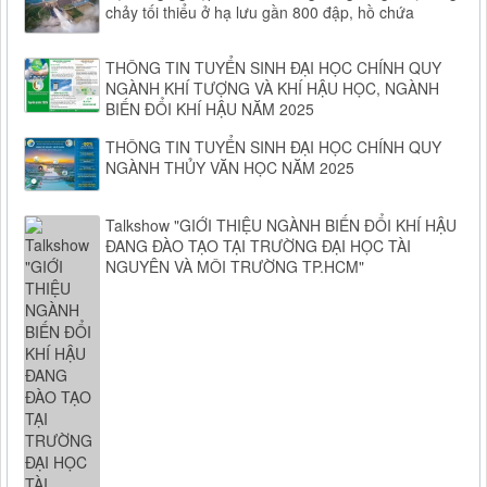
chảy tối thiểu ở hạ lưu gần 800 đập, hồ chứa
THÔNG TIN TUYỂN SINH ĐẠI HỌC CHÍNH QUY
NGÀNH KHÍ TƯỢNG VÀ KHÍ HẬU HỌC, NGÀNH
BIẾN ĐỔI KHÍ HẬU NĂM 2025
THÔNG TIN TUYỂN SINH ĐẠI HỌC CHÍNH QUY
NGÀNH THỦY VĂN HỌC NĂM 2025
Talkshow "GIỚI THIỆU NGÀNH BIẾN ĐỔI KHÍ HẬU
ĐANG ĐÀO TẠO TẠI TRƯỜNG ĐẠI HỌC TÀI
NGUYÊN VÀ MÔI TRƯỜNG TP.HCM"