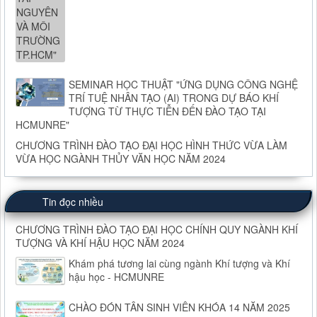
SEMINAR HỌC THUẬT "ỨNG DỤNG CÔNG NGHỆ
TRÍ TUỆ NHÂN TẠO (AI) TRONG DỰ BÁO KHÍ
TƯỢNG TỪ THỰC TIỄN ĐẾN ĐÀO TẠO TẠI
HCMUNRE"
CHƯƠNG TRÌNH ĐÀO TẠO ĐẠI HỌC HÌNH THỨC VỪA LÀM
VỪA HỌC NGÀNH THỦY VĂN HỌC NĂM 2024
Tin đọc nhiều
CHƯƠNG TRÌNH ĐÀO TẠO ĐẠI HỌC CHÍNH QUY NGÀNH KHÍ
TƯỢNG VÀ KHÍ HẬU HỌC NĂM 2024
Khám phá tương lai cùng ngành Khí tượng và Khí
hậu học - HCMUNRE
CHÀO ĐÓN TÂN SINH VIÊN KHÓA 14 NĂM 2025