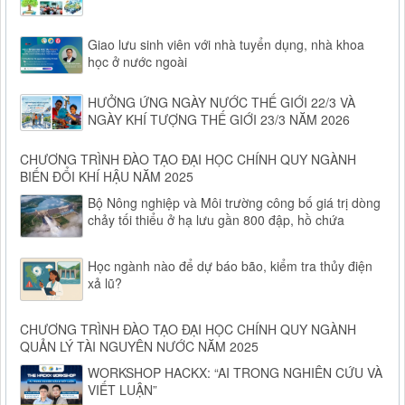
Giao lưu sinh viên với nhà tuyển dụng, nhà khoa
học ở nước ngoài
HƯỞNG ỨNG NGÀY NƯỚC THẾ GIỚI 22/3 VÀ
NGÀY KHÍ TƯỢNG THẾ GIỚI 23/3 NĂM 2026
CHƯƠNG TRÌNH ĐÀO TẠO ĐẠI HỌC CHÍNH QUY NGÀNH
BIẾN ĐỔI KHÍ HẬU NĂM 2025
Bộ Nông nghiệp và Môi trường công bố giá trị dòng
chảy tối thiểu ở hạ lưu gần 800 đập, hồ chứa
Học ngành nào để dự báo bão, kiểm tra thủy điện
xả lũ?
CHƯƠNG TRÌNH ĐÀO TẠO ĐẠI HỌC CHÍNH QUY NGÀNH
QUẢN LÝ TÀI NGUYÊN NƯỚC NĂM 2025
WORKSHOP HACKX: “AI TRONG NGHIÊN CỨU VÀ
VIẾT LUẬN”