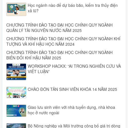
Học ngành nào để dự báo bão, kiểm tra thủy điện
xả lũ?
CHƯƠNG TRÌNH ĐÀO TẠO ĐẠI HỌC CHÍNH QUY NGÀNH
QUẢN LÝ TÀI NGUYÊN NƯỚC NĂM 2025
CHƯƠNG TRÌNH ĐÀO TẠO ĐẠI HỌC CHÍNH QUY NGÀNH KHÍ
TƯỢNG VÀ KHÍ HẬU HỌC NĂM 2024
CHƯƠNG TRÌNH ĐÀO TẠO ĐẠI HỌC CHÍNH QUY NGÀNH
BIẾN ĐỔI KHÍ HẬU NĂM 2025
WORKSHOP HACKX: “AI TRONG NGHIÊN CỨU VÀ
VIẾT LUẬN”
CHÀO ĐÓN TÂN SINH VIÊN KHÓA 14 NĂM 2025
Giao lưu sinh viên với nhà tuyển dụng, nhà khoa
học ở nước ngoài
Bộ Nông nghiệp và Môi trường công bố giá trị dòng