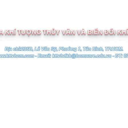
TRƯỜNG ĐẠI HỌC TÀI NGUYÊN VÀ MÔI TRƯỜNG TP.HC
 KHÍ TƯỢNG THỦY VĂN VÀ BIẾN ĐỔI KH
Địa chỉ:236B, Lê Văn Sỹ, Phường 1, Tân Bình, TP.HCM.
ww.kttvhcm.com - Email: kttvbdkh@hcmunre.edu.vn - ĐT: 0