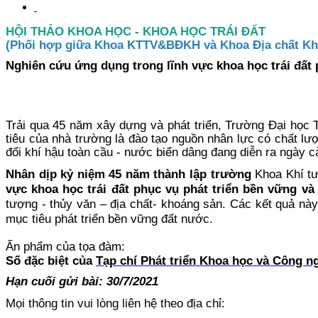
HỘI THẢO KHOA HỌC - KHOA HỌC TRÁI ĐẤT
(Phối hợp giữa Khoa KTTV&BĐKH và Khoa Địa chất Kh
Nghiên cứu ứng dụng trong lĩnh vực khoa học trái đất 
Trải qua 45 năm xây dựng và phát triển, Trường Đại học 
tiêu của nhà trường là đào tạo nguồn nhân lực có chất lượ
đổi khí hậu toàn cầu - nước biển dâng đang diễn ra ngày cà
Nhân dịp kỷ niệm 45 năm thành lập trường
Khoa Khí t
vực khoa học trái đất phục vụ phát triển bền vững và
tượng - thủy văn – địa chất- khoáng sản. Các kết quả nà
mục tiêu phát triển bền vững đất nước.
Ấn phẩm của tọa đàm:
Số đặc biệt của
Tạp chí Phát triển Khoa học và Công
Hạn cuối gửi bài: 30/7/2021
Mọi thông tin vui lòng liên hệ theo địa chỉ: