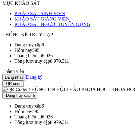
MỤC KHẢO SÁT
KHẢO SÁT SINH VIÊN
KHẢO SÁT GIẢNG VIÊN
KHẢO SÁT NGƯỜI TUYỂN DỤNG
THỐNG KÊ TRUY CẬP
Đang truy cập
6
Hôm nay
595
Tháng hiện tại
6,926
Tổng lượt truy cập
8,979,311
Thành viên
Đăng ký
Đăng nhập
QR-code
Đang truy cập: 6
Đang truy cập
6
Hôm nay
595
Tháng hiện tại
6,926
Tổng lượt truy cập
8,979,311