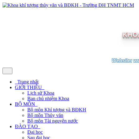
KHOA
Website: w
Trang nhất
GIỚI THIỆU
Lịch sử Khoa
Ban chủ nhiệm Khoa
BỘ MÔN
Bộ môn Khí tượng và BĐKH
Bộ môn Thủy văn
Bộ môn Tài nguyên nước
ĐÀO TẠO
Đại học
Sau đại học