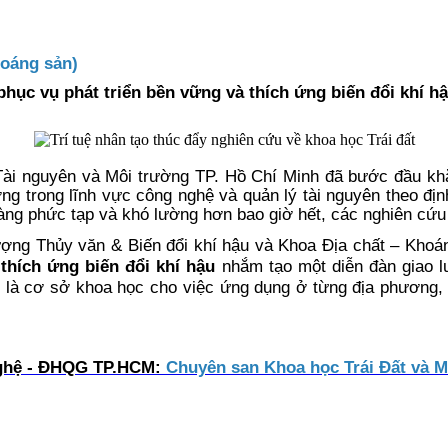
oáng sản)
phục vụ phát triển bền vững và thích ứng biến đổi khí h
Tài nguyên và Môi trường TP. Hồ Chí Minh đã bước đầu khẳ
ng trong lĩnh vực công nghệ và quản lý tài nguyên theo địn
ng phức tạp và khó lường hơn bao giờ hết, các nghiên cứu tr
ượng Thủy văn & Biến đổi khí hậu và Khoa Địa chất – Kho
 thích ứng biến đổi khí hậu
nhắm tạo một diễn đàn giao l
y là cơ sở khoa học cho việc ứng dụng ở từng địa phương, 
 nghệ - ĐHQG TP.HCM:
Chuyên san Khoa học Trái Đất và 