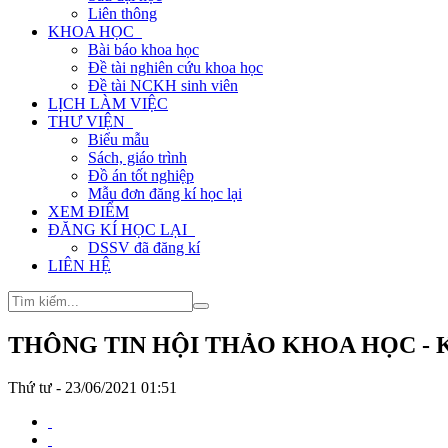
Liên thông
KHOA HỌC
Bài báo khoa học
Đề tài nghiên cứu khoa học
Đề tài NCKH sinh viên
LỊCH LÀM VIỆC
THƯ VIỆN
Biểu mẫu
Sách, giáo trình
Đồ án tốt nghiệp
Mẫu đơn đăng kí học lại
XEM ĐIỂM
ĐĂNG KÍ HỌC LẠI
DSSV đã đăng kí
LIÊN HỆ
THÔNG TIN HỘI THẢO KHOA HỌC - 
Thứ tư - 23/06/2021 01:51