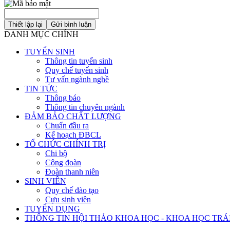
DANH MỤC CHÍNH
TUYỂN SINH
Thông tin tuyển sinh
Quy chế tuyển sinh
Tư vấn ngành nghề
TIN TỨC
Thông báo
Thông tin chuyên ngành
ĐẢM BẢO CHẤT LƯỢNG
Chuẩn đầu ra
Kế hoạch ĐBCL
TỔ CHỨC CHÍNH TRỊ
Chi bộ
Công đoàn
Đoàn thanh niên
SINH VIÊN
Quy chế đào tạo
Cựu sinh viên
TUYỂN DỤNG
THÔNG TIN HỘI THẢO KHOA HỌC - KHOA HỌC TRÁ