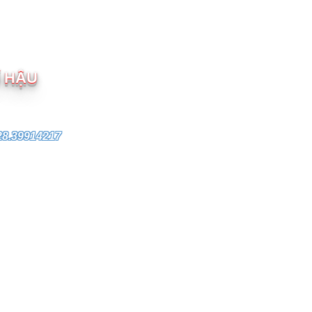
M
Í HẬU
28.39914217