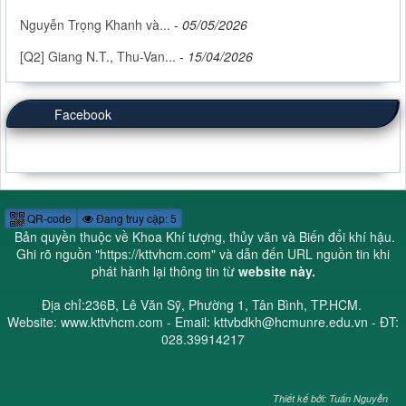
Nguyễn Trọng Khanh và...
-
05/05/2026
[Q2] Giang N.T., Thu-Van...
-
15/04/2026
Facebook
QR-code
Đang truy cập: 5
Bản quyền thuộc về Khoa Khí tượng, thủy văn và Biến đổi khí hậu.
Ghi rõ nguồn "
https://kttvhcm.com
" và dẫn đến URL nguồn tin khi
phát hành lại thông tin từ
website này.
Địa chỉ:236B, Lê Văn Sỹ, Phường 1, Tân Bình, TP.HCM.
Website: www.kttvhcm.com - Email: kttvbdkh@hcmunre.edu.vn - ĐT:
028.39914217
Thiết kế bởi: Tuấn Nguyễn