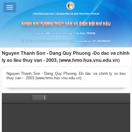
TRƯỜNG ĐẠI HỌC TÀI NGUYÊN VÀ MÔI TRƯỜNG TP.HCM
KHOA KHÍ TƯỢNG THỦY VĂN VÀ BIẾN ĐỔI KHÍ HẬU
Địa chỉ:236B, Lê Văn Sỹ, Phường 1, Tân Bình, TP.HCM.
Website: www.kttvhcm.com - Email: kttvbdkh@hcmunre.edu.vn - ĐT: 028.39914217
Nguyen Thanh Son - Dang Quy Phuong -Do dac va chinh
ly so lieu thuy van - 2003, (www.hmo.hus.vnu.edu.vn)
Nguyen Thanh Son - Dang Quy Phuong -Do dac va chinh ly so lieu
thuy van - 2003 (www.hmo.hus.vnu.edu.vn)