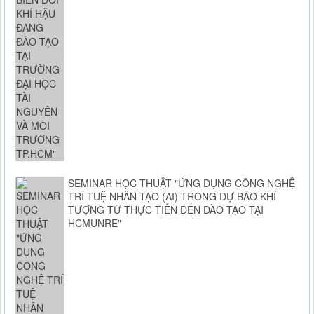
SEMINAR HỌC THUẬT "ỨNG DỤNG CÔNG NGHỆ
TRÍ TUỆ NHÂN TẠO (AI) TRONG DỰ BÁO KHÍ
TƯỢNG TỪ THỰC TIỄN ĐẾN ĐÀO TẠO TẠI
HCMUNRE"