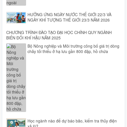
HƯỞNG ỨNG NGÀY NƯỚC THẾ GIỚI 22/3 VÀ
NGÀY KHÍ TƯỢNG THẾ GIỚI 23/3 NĂM 2026
CHƯƠNG TRÌNH ĐÀO TẠO ĐẠI HỌC CHÍNH QUY NGÀNH
BIẾN ĐỔI KHÍ HẬU NĂM 2025
Bộ Nông nghiệp và Môi trường công bố giá trị dòng
chảy tối thiểu ở hạ lưu gần 800 đập, hồ chứa
Học ngành nào để dự báo bão, kiểm tra thủy điện
xả lũ?