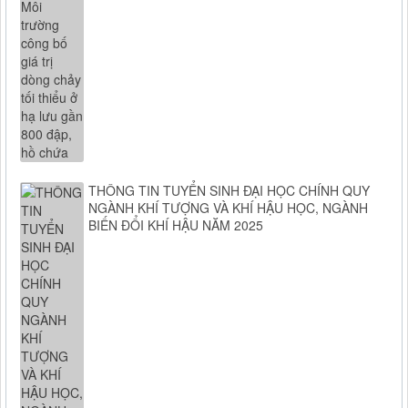
THÔNG TIN TUYỂN SINH ĐẠI HỌC CHÍNH QUY
NGÀNH KHÍ TƯỢNG VÀ KHÍ HẬU HỌC, NGÀNH
BIẾN ĐỔI KHÍ HẬU NĂM 2025