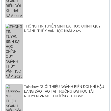
THÔNG TIN TUYỂN SINH ĐẠI HỌC CHÍNH QUY
NGÀNH THỦY VĂN HỌC NĂM 2025
Talkshow "GIỚI THIỆU NGÀNH BIẾN ĐỔI KHÍ HẬU
ĐANG ĐÀO TẠO TẠI TRƯỜNG ĐẠI HỌC TÀI
NGUYÊN VÀ MÔI TRƯỜNG TP.HCM"