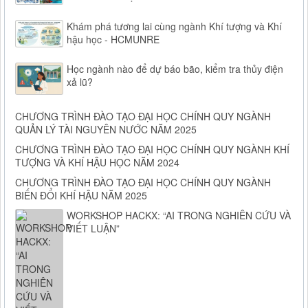
Khám phá tương lai cùng ngành Khí tượng và Khí
hậu học - HCMUNRE
Học ngành nào để dự báo bão, kiểm tra thủy điện
xả lũ?
CHƯƠNG TRÌNH ĐÀO TẠO ĐẠI HỌC CHÍNH QUY NGÀNH
QUẢN LÝ TÀI NGUYÊN NƯỚC NĂM 2025
CHƯƠNG TRÌNH ĐÀO TẠO ĐẠI HỌC CHÍNH QUY NGÀNH KHÍ
TƯỢNG VÀ KHÍ HẬU HỌC NĂM 2024
CHƯƠNG TRÌNH ĐÀO TẠO ĐẠI HỌC CHÍNH QUY NGÀNH
BIẾN ĐỔI KHÍ HẬU NĂM 2025
WORKSHOP HACKX: “AI TRONG NGHIÊN CỨU VÀ
VIẾT LUẬN”