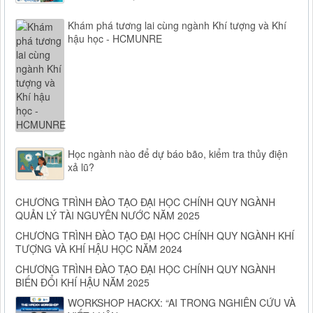
Khám phá tương lai cùng ngành Khí tượng và Khí
hậu học - HCMUNRE
Học ngành nào để dự báo bão, kiểm tra thủy điện
xả lũ?
CHƯƠNG TRÌNH ĐÀO TẠO ĐẠI HỌC CHÍNH QUY NGÀNH
QUẢN LÝ TÀI NGUYÊN NƯỚC NĂM 2025
CHƯƠNG TRÌNH ĐÀO TẠO ĐẠI HỌC CHÍNH QUY NGÀNH KHÍ
TƯỢNG VÀ KHÍ HẬU HỌC NĂM 2024
CHƯƠNG TRÌNH ĐÀO TẠO ĐẠI HỌC CHÍNH QUY NGÀNH
BIẾN ĐỔI KHÍ HẬU NĂM 2025
WORKSHOP HACKX: “AI TRONG NGHIÊN CỨU VÀ