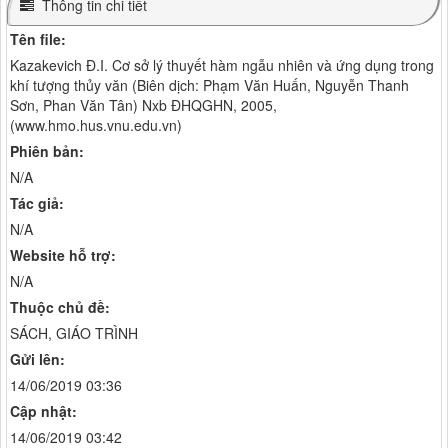
Thông tin chi tiết
Tên file:
Kazakevich Đ.I. Cơ sở lý thuyết hàm ngẫu nhiên và ứng dụng trong
khí tượng thủy văn (Biên dịch: Phạm Văn Huấn, Nguyễn Thanh
Sơn, Phan Văn Tân) Nxb ĐHQGHN, 2005,
(www.hmo.hus.vnu.edu.vn)
Phiên bản:
N/A
Tác giả:
N/A
Website hỗ trợ:
N/A
Thuộc chủ đề:
SÁCH, GIÁO TRÌNH
Gửi lên:
14/06/2019 03:36
Cập nhật:
14/06/2019 03:42