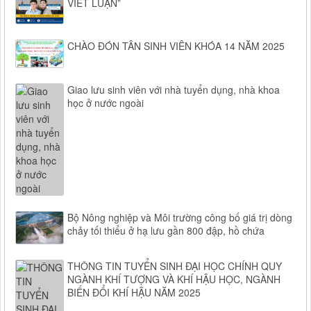
VIẾT LUẬN”
CHÀO ĐÓN TÂN SINH VIÊN KHÓA 14 NĂM 2025
Giao lưu sinh viên với nhà tuyển dụng, nhà khoa
học ở nước ngoài
Bộ Nông nghiệp và Môi trường công bố giá trị dòng
chảy tối thiểu ở hạ lưu gần 800 đập, hồ chứa
THÔNG TIN TUYỂN SINH ĐẠI HỌC CHÍNH QUY
NGÀNH KHÍ TƯỢNG VÀ KHÍ HẬU HỌC, NGÀNH
BIẾN ĐỔI KHÍ HẬU NĂM 2025