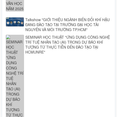
Talkshow "GIỚI THIỆU NGÀNH BIẾN ĐỔI KHÍ HẬU
ĐANG ĐÀO TẠO TẠI TRƯỜNG ĐẠI HỌC TÀI
NGUYÊN VÀ MÔI TRƯỜNG TP.HCM"
SEMINAR HỌC THUẬT "ỨNG DỤNG CÔNG NGHỆ
TRÍ TUỆ NHÂN TẠO (AI) TRONG DỰ BÁO KHÍ
TƯỢNG TỪ THỰC TIỄN ĐẾN ĐÀO TẠO TẠI
HCMUNRE"