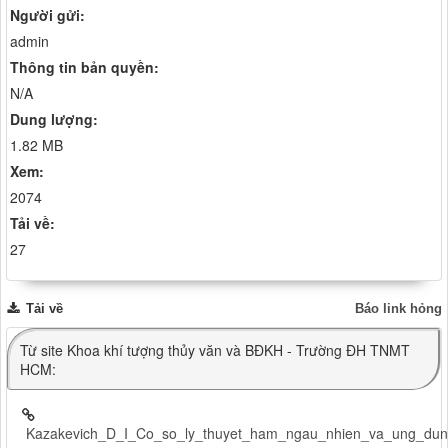
Người gửi:
admin
Thông tin bản quyền:
N/A
Dung lượng:
1.82 MB
Xem:
2074
Tải về:
27
Tải về
Báo link hỏng
Từ site Khoa khí tượng thủy văn và BĐKH - Trường ĐH TNMT
HCM:
Kazakevich_D_I_Co_so_ly_thuyet_ham_ngau_nhien_va_ung_d