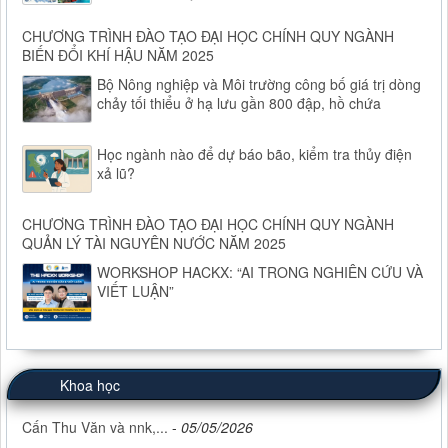
CHƯƠNG TRÌNH ĐÀO TẠO ĐẠI HỌC CHÍNH QUY NGÀNH
BIẾN ĐỔI KHÍ HẬU NĂM 2025
Bộ Nông nghiệp và Môi trường công bố giá trị dòng
chảy tối thiểu ở hạ lưu gần 800 đập, hồ chứa
Học ngành nào để dự báo bão, kiểm tra thủy điện
xả lũ?
CHƯƠNG TRÌNH ĐÀO TẠO ĐẠI HỌC CHÍNH QUY NGÀNH
QUẢN LÝ TÀI NGUYÊN NƯỚC NĂM 2025
WORKSHOP HACKX: “AI TRONG NGHIÊN CỨU VÀ
VIẾT LUẬN”
Khoa học
Cấn Thu Văn và nnk,...
-
05/05/2026