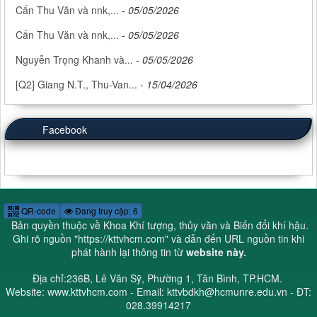
Cấn Thu Văn và nnk,...
-
05/05/2026
Cấn Thu Văn và nnk,...
-
05/05/2026
Nguyễn Trọng Khanh và...
-
05/05/2026
[Q2] Giang N.T., Thu-Van...
-
15/04/2026
Facebook
QR-code
Đang truy cập: 6
Bản quyền thuộc về Khoa Khí tượng, thủy văn và Biến đổi khí hậu.
Ghi rõ nguồn "
https://kttvhcm.com
" và dẫn đến URL nguồn tin khi
phát hành lại thông tin từ
website này.
Địa chỉ:236B, Lê Văn Sỹ, Phường 1, Tân Bình, TP.HCM.
Website: www.kttvhcm.com - Email: kttvbdkh@hcmunre.edu.vn - ĐT:
028.39914217