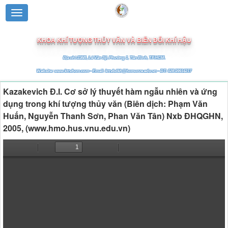
TRƯỜNG ĐẠI HỌC TÀI NGUYÊN VÀ MÔI TRƯỜNG TP.HCM
KHOA KHÍ TƯỢNG THỦY VĂN VÀ BIẾN ĐỔI KHÍ HẬU
Địa chỉ:236B, Lê Văn Sỹ, Phường 1, Tân Bình, TP.HCM.
Website: www.kttvhcm.com - Email: kttvbdkh@hcmunre.edu.vn - ĐT: 028.39914217
Kazakevich Đ.I. Cơ sở lý thuyết hàm ngẫu nhiên và ứng
dụng trong khí tượng thủy văn (Biên dịch: Phạm Văn
Huấn, Nguyễn Thanh Sơn, Phan Văn Tân) Nxb ĐHQGHN,
2005, (www.hmo.hus.vnu.edu.vn)