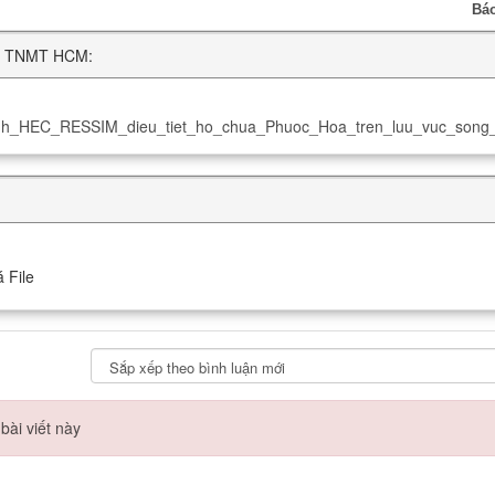
Báo
ĐH TNMT HCM:
_HEC_RESSIM_dieu_tiet_ho_chua_Phuoc_Hoa_tren_luu_vuc_song
 File
bài viết này