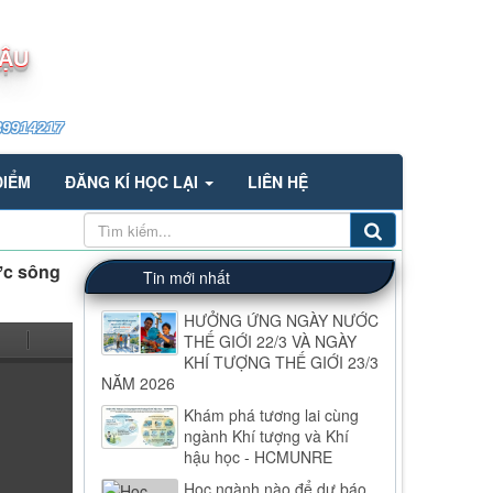
HẬU
39914217
ĐIỂM
ĐĂNG KÍ HỌC LẠI
LIÊN HỆ
ực sông
Tin mới nhất
HƯỞNG ỨNG NGÀY NƯỚC
THẾ GIỚI 22/3 VÀ NGÀY
KHÍ TƯỢNG THẾ GIỚI 23/3
NĂM 2026
Khám phá tương lai cùng
ngành Khí tượng và Khí
hậu học - HCMUNRE
Học ngành nào để dự báo