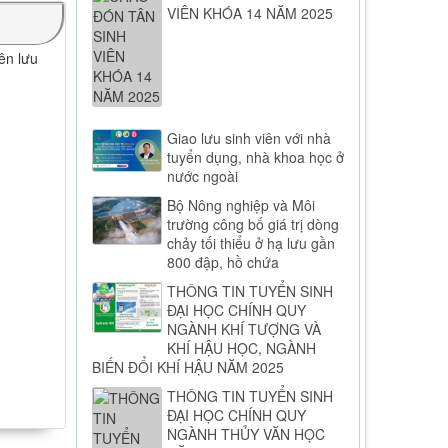
VIÊN KHÓA 14 NĂM 2025
ên lưu
Giao lưu sinh viên với nhà
tuyển dụng, nhà khoa học ở
nước ngoài
Bộ Nông nghiệp và Môi
trường công bố giá trị dòng
chảy tối thiểu ở hạ lưu gần
800 đập, hồ chứa
THÔNG TIN TUYỂN SINH
ĐẠI HỌC CHÍNH QUY
NGÀNH KHÍ TƯỢNG VÀ
KHÍ HẬU HỌC, NGÀNH
BIẾN ĐỔI KHÍ HẬU NĂM 2025
THÔNG TIN TUYỂN SINH
ĐẠI HỌC CHÍNH QUY
NGÀNH THỦY VĂN HỌC