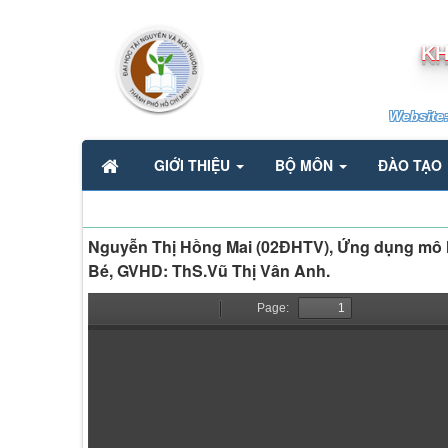
KH
Website
GIỚI THIỆU
BỘ MÔN
ĐÀO TẠO
Nguyễn Thị Hồng Mai (02ĐHTV), Ứng dụng mô 
Bé, GVHD: ThS.Vũ Thị Vân Anh.