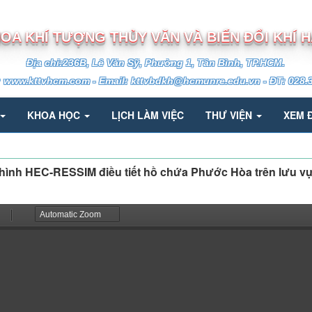
TRƯỜNG ĐẠI HỌC TÀI NGUYÊN VÀ MÔI TRƯỜNG TP.HCM
OA KHÍ TƯỢNG THỦY VĂN VÀ BIẾN ĐỔI KHÍ 
Địa chỉ:236B, Lê Văn Sỹ, Phường 1, Tân Bình, TP.HCM.
: www.kttvhcm.com - Email: kttvbdkh@hcmunre.edu.vn - ĐT: 028.
KHOA HỌC
LỊCH LÀM VIỆC
THƯ VIỆN
XEM 
hình HEC-RESSIM điều tiết hồ chứa Phước Hòa trên lưu v