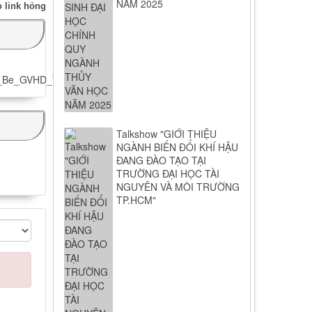
NĂM 2025
 link hỏng
_Be_GVHD_ThS_Vu_Thi_Van_Anh.pdf
Talkshow "GIỚI THIỆU
NGÀNH BIẾN ĐỔI KHÍ HẬU
ĐANG ĐÀO TẠO TẠI
TRƯỜNG ĐẠI HỌC TÀI
NGUYÊN VÀ MÔI TRƯỜNG
TP.HCM"