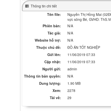
Thông tin chi tiết
Tên file:
Nguyễn Thị Hồng Mai (02Đ
vực sông Bé, GVHD: ThS.Vũ
Phiên bản:
N/A
Tác giả:
N/A
Website hỗ trợ:
N/A
Thuộc chủ đề:
ĐỒ ÁN TỐT NGHIỆP
Gửi lên:
11/06/2019 07:33
Cập nhật:
11/06/2019 07:33
Người gửi:
admin
Thông tin bản quyền:
N/A
Dung lượng:
1.90 MB
Xem:
2278
Tải về:
29