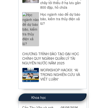
chảy tối thiểu ở hạ lưu gần
800 đập, hồ chứa
Học ngành nào để dự báo
bão, kiểm tra thủy điện xả
lũ?
CHƯƠNG TRÌNH ĐÀO TẠO ĐẠI HỌC
CHÍNH QUY NGÀNH QUẢN LÝ TÀI
NGUYÊN NƯỚC NĂM 2025
WORKSHOP HACKX: “AI
TRONG NGHIÊN CỨU VÀ
VIẾT LUẬN”
Khoa học
Cấn Thu Văn và nnk,...
-
05/05/2026