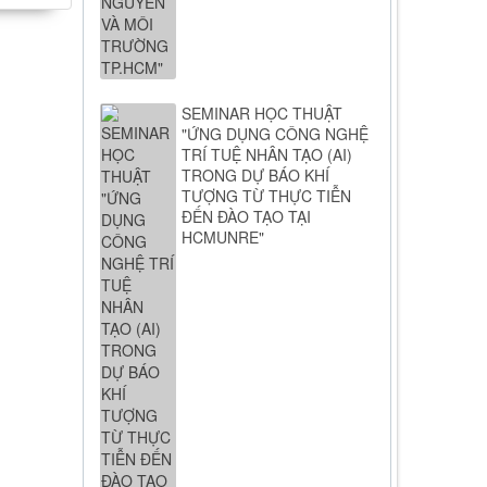
SEMINAR HỌC THUẬT
"ỨNG DỤNG CÔNG NGHỆ
TRÍ TUỆ NHÂN TẠO (AI)
TRONG DỰ BÁO KHÍ
TƯỢNG TỪ THỰC TIỄN
ĐẾN ĐÀO TẠO TẠI
HCMUNRE"