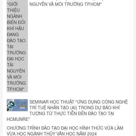
NGUYÊN VÀ MÔI TRƯỜNG TP.HCM"
SEMINAR HỌC THUẬT "ỨNG DỤNG CÔNG NGHỆ
TRÍ TUỆ NHÂN TẠO (AI) TRONG DỰ BÁO KHÍ
TƯỢNG TỪ THỰC TIỄN ĐẾN ĐÀO TẠO TẠI
HCMUNRE"
CHƯƠNG TRÌNH ĐÀO TẠO ĐẠI HỌC HÌNH THỨC VỪA LÀM
VỪA HỌC NGÀNH THỦY VĂN HỌC NĂM 2024