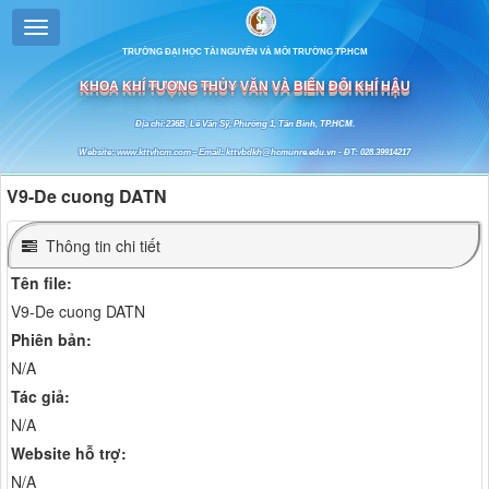
TRƯỜNG ĐẠI HỌC TÀI NGUYÊN VÀ MÔI TRƯỜNG TP.HCM
KHOA KHÍ TƯỢNG THỦY VĂN VÀ BIẾN ĐỔI KHÍ HẬU
Địa chỉ:236B, Lê Văn Sỹ, Phường 1, Tân Bình, TP.HCM.
Website: www.kttvhcm.com - Email: kttvbdkh@hcmunre.edu.vn - ĐT: 028.39914217
V9-De cuong DATN
Thông tin chi tiết
Tên file:
V9-De cuong DATN
Phiên bản:
N/A
Tác giả:
N/A
Website hỗ trợ:
N/A