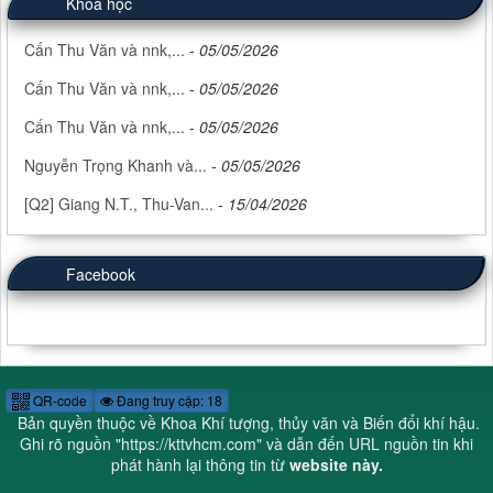
Khoa học
Cấn Thu Văn và nnk,...
-
05/05/2026
Cấn Thu Văn và nnk,...
-
05/05/2026
Cấn Thu Văn và nnk,...
-
05/05/2026
Nguyễn Trọng Khanh và...
-
05/05/2026
[Q2] Giang N.T., Thu-Van...
-
15/04/2026
Facebook
QR-code
Đang truy cập: 18
Bản quyền thuộc về Khoa Khí tượng, thủy văn và Biến đổi khí hậu.
Ghi rõ nguồn "
https://kttvhcm.com
" và dẫn đến URL nguồn tin khi
phát hành lại thông tin từ
website này.