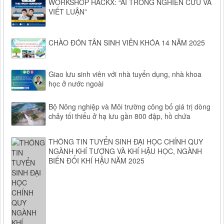
WORKSHOP HACKX: “AI TRONG NGHIÊN CỨU VÀ
VIẾT LUẬN”
CHÀO ĐÓN TÂN SINH VIÊN KHÓA 14 NĂM 2025
Giao lưu sinh viên với nhà tuyển dụng, nhà khoa
học ở nước ngoài
Bộ Nông nghiệp và Môi trường công bố giá trị dòng
chảy tối thiểu ở hạ lưu gần 800 đập, hồ chứa
THÔNG TIN TUYỂN SINH ĐẠI HỌC CHÍNH QUY
NGÀNH KHÍ TƯỢNG VÀ KHÍ HẬU HỌC, NGÀNH
BIẾN ĐỔI KHÍ HẬU NĂM 2025