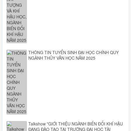
THÔNG TIN TUYỂN SINH ĐẠI HỌC CHÍNH QUY
NGÀNH THỦY VĂN HỌC NĂM 2025
Talkshow "GIỚI THIỆU NGÀNH BIẾN ĐỔI KHÍ HẬU
ĐANG ĐÀO TẠO TẠI TRƯỜNG ĐẠI HỌC TÀI