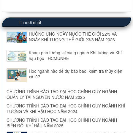
Tin mới nhất
HƯỞNG ỨNG NGÀY NƯỚC THẾ GIỚI 22/3 VÀ
NGÀY KHÍ TƯỢNG THẾ GIỚI 23/3 NĂM 2026
Khám phá tương lai cùng ngành Khí tượng và Khí
hậu học - HCMUNRE
Học ngành nào để dự báo bão, kiểm tra thủy điện
xả lũ?
CHƯƠNG TRÌNH ĐÀO TẠO ĐẠI HỌC CHÍNH QUY NGÀNH
QUẢN LÝ TÀI NGUYÊN NƯỚC NĂM 2025
CHƯƠNG TRÌNH ĐÀO TẠO ĐẠI HỌC CHÍNH QUY NGÀNH KHÍ
TƯỢNG VÀ KHÍ HẬU HỌC NĂM 2024
CHƯƠNG TRÌNH ĐÀO TẠO ĐẠI HỌC CHÍNH QUY NGÀNH
BIẾN ĐỔI KHÍ HẬU NĂM 2025