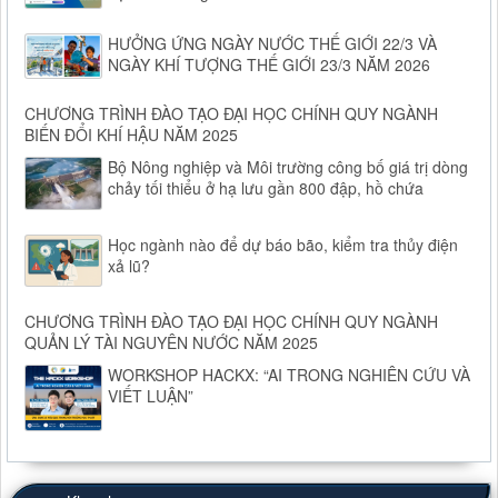
HƯỞNG ỨNG NGÀY NƯỚC THẾ GIỚI 22/3 VÀ
NGÀY KHÍ TƯỢNG THẾ GIỚI 23/3 NĂM 2026
CHƯƠNG TRÌNH ĐÀO TẠO ĐẠI HỌC CHÍNH QUY NGÀNH
BIẾN ĐỔI KHÍ HẬU NĂM 2025
Bộ Nông nghiệp và Môi trường công bố giá trị dòng
chảy tối thiểu ở hạ lưu gần 800 đập, hồ chứa
Học ngành nào để dự báo bão, kiểm tra thủy điện
xả lũ?
CHƯƠNG TRÌNH ĐÀO TẠO ĐẠI HỌC CHÍNH QUY NGÀNH
QUẢN LÝ TÀI NGUYÊN NƯỚC NĂM 2025
WORKSHOP HACKX: “AI TRONG NGHIÊN CỨU VÀ
VIẾT LUẬN”