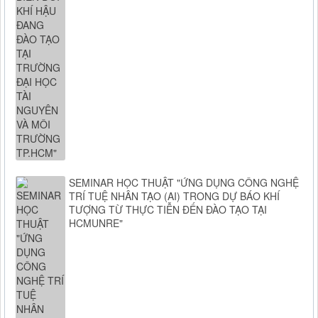
SEMINAR HỌC THUẬT "ỨNG DỤNG CÔNG NGHỆ
TRÍ TUỆ NHÂN TẠO (AI) TRONG DỰ BÁO KHÍ
TƯỢNG TỪ THỰC TIỄN ĐẾN ĐÀO TẠO TẠI
HCMUNRE"