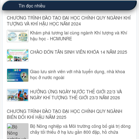
Tin đọc nhiều
CHƯƠNG TRÌNH ĐÀO TẠO ĐẠI HỌC CHÍNH QUY NGÀNH KHÍ
TƯỢNG VÀ KHÍ HẬU HỌC NĂM 2024
Khám phá tương lai cùng ngành Khí tượng và Khí
hậu học - HCMUNRE
CHÀO ĐÓN TÂN SINH VIÊN KHÓA 14 NĂM 2025
Giao lưu sinh viên với nhà tuyển dụng, nhà khoa
học ở nước ngoài
HƯỞNG ỨNG NGÀY NƯỚC THẾ GIỚI 22/3 VÀ
NGÀY KHÍ TƯỢNG THẾ GIỚI 23/3 NĂM 2026
CHƯƠNG TRÌNH ĐÀO TẠO ĐẠI HỌC CHÍNH QUY NGÀNH
BIẾN ĐỔI KHÍ HẬU NĂM 2025
Bộ Nông nghiệp và Môi trường công bố giá trị dòng
chảy tối thiểu ở hạ lưu gần 800 đập, hồ chứa