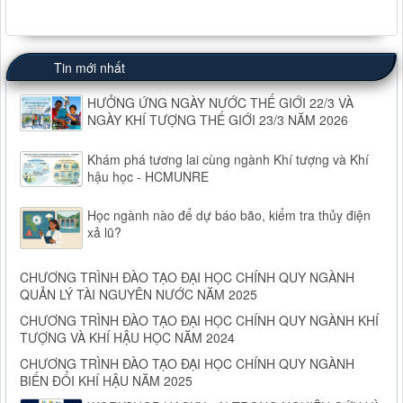
Tin mới nhất
HƯỞNG ỨNG NGÀY NƯỚC THẾ GIỚI 22/3 VÀ
NGÀY KHÍ TƯỢNG THẾ GIỚI 23/3 NĂM 2026
Khám phá tương lai cùng ngành Khí tượng và Khí
hậu học - HCMUNRE
Học ngành nào để dự báo bão, kiểm tra thủy điện
xả lũ?
CHƯƠNG TRÌNH ĐÀO TẠO ĐẠI HỌC CHÍNH QUY NGÀNH
QUẢN LÝ TÀI NGUYÊN NƯỚC NĂM 2025
CHƯƠNG TRÌNH ĐÀO TẠO ĐẠI HỌC CHÍNH QUY NGÀNH KHÍ
TƯỢNG VÀ KHÍ HẬU HỌC NĂM 2024
CHƯƠNG TRÌNH ĐÀO TẠO ĐẠI HỌC CHÍNH QUY NGÀNH
BIẾN ĐỔI KHÍ HẬU NĂM 2025