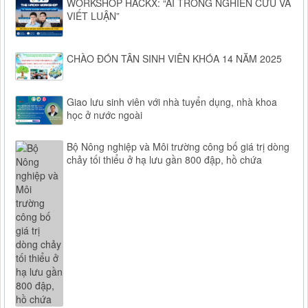
WORKSHOP HACKX: “AI TRONG NGHIÊN CỨU VÀ
VIẾT LUẬN”
CHÀO ĐÓN TÂN SINH VIÊN KHÓA 14 NĂM 2025
Giao lưu sinh viên với nhà tuyển dụng, nhà khoa
học ở nước ngoài
Bộ Nông nghiệp và Môi trường công bố giá trị dòng
chảy tối thiểu ở hạ lưu gần 800 đập, hồ chứa