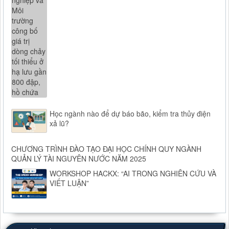
Học ngành nào để dự báo bão, kiểm tra thủy điện
xả lũ?
CHƯƠNG TRÌNH ĐÀO TẠO ĐẠI HỌC CHÍNH QUY NGÀNH
QUẢN LÝ TÀI NGUYÊN NƯỚC NĂM 2025
WORKSHOP HACKX: “AI TRONG NGHIÊN CỨU VÀ
VIẾT LUẬN”