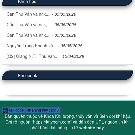
Khoa học
Cấn Thu Văn và nnk,...
-
05/05/2026
Cấn Thu Văn và nnk,...
-
05/05/2026
Cấn Thu Văn và nnk,...
-
05/05/2026
Nguyễn Trọng Khanh và...
-
05/05/2026
[Q2] Giang N.T., Thu-Van...
-
15/04/2026
Facebook
QR-code
Đang truy cập: 6
Bản quyền thuộc về Khoa Khí tượng, thủy văn và Biến đổi khí hậu.
Ghi rõ nguồn "
https://kttvhcm.com
" và dẫn đến URL nguồn tin khi
phát hành lại thông tin từ
website này.