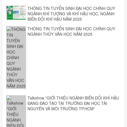
THÔNG TIN TUYỂN SINH ĐẠI HỌC CHÍNH QUY
NGÀNH KHÍ TƯỢNG VÀ KHÍ HẬU HỌC, NGÀNH
BIẾN ĐỔI KHÍ HẬU NĂM 2025
THÔNG TIN TUYỂN SINH ĐẠI HỌC CHÍNH QUY
NGÀNH THỦY VĂN HỌC NĂM 2025
Talkshow "GIỚI THIỆU NGÀNH BIẾN ĐỔI KHÍ HẬU
ĐANG ĐÀO TẠO TẠI TRƯỜNG ĐẠI HỌC TÀI
NGUYÊN VÀ MÔI TRƯỜNG TP.HCM"