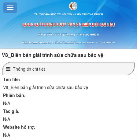
TRƯỜNG ĐẠI HỌC TÀI NGUYÊN VÀ MÔI TRƯỜNG TP.HCM
KHOA KHÍ TƯỢNG THỦY VĂN VÀ BIẾN ĐỔI KHÍ HẬU
Địa chỉ:236B, Lê Văn Sỹ, Phường 1, Tân Bình, TP.HCM.
Website: www.kttvhcm.com - Email: kttvbdkh@hcmunre.edu.vn - ĐT: 028.39914217
V8_Biên bản giải trình sửa chữa sau bảo vệ
Thông tin chi tiết
Tên file:
V8_Biên bản giải trình sửa chữa sau bảo vệ
Phiên bản:
N/A
Tác giả:
N/A
Website hỗ trợ:
N/A