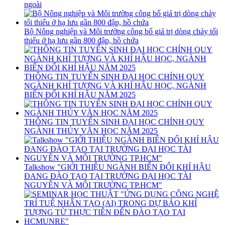
ngoài
Bộ Nông nghiệp và Môi trường công bố giá trị dòng chảy tối
thiểu ở hạ lưu gần 800 đập, hồ chứa
THÔNG TIN TUYỂN SINH ĐẠI HỌC CHÍNH QUY
NGÀNH KHÍ TƯỢNG VÀ KHÍ HẬU HỌC, NGÀNH
BIẾN ĐỔI KHÍ HẬU NĂM 2025
THÔNG TIN TUYỂN SINH ĐẠI HỌC CHÍNH QUY
NGÀNH THỦY VĂN HỌC NĂM 2025
Talkshow "GIỚI THIỆU NGÀNH BIẾN ĐỔI KHÍ HẬU
ĐANG ĐÀO TẠO TẠI TRƯỜNG ĐẠI HỌC TÀI
NGUYÊN VÀ MÔI TRƯỜNG TP.HCM"