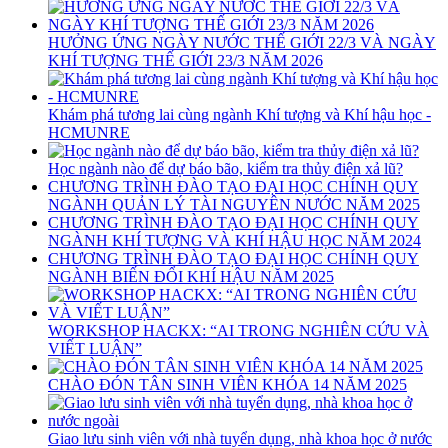
HƯỞNG ỨNG NGÀY NƯỚC THẾ GIỚI 22/3 VÀ NGÀY
KHÍ TƯỢNG THẾ GIỚI 23/3 NĂM 2026
Khám phá tương lai cùng ngành Khí tượng và Khí hậu học -
HCMUNRE
Học ngành nào để dự báo bão, kiểm tra thủy điện xả lũ?
CHƯƠNG TRÌNH ĐÀO TẠO ĐẠI HỌC CHÍNH QUY
NGÀNH QUẢN LÝ TÀI NGUYÊN NƯỚC NĂM 2025
CHƯƠNG TRÌNH ĐÀO TẠO ĐẠI HỌC CHÍNH QUY
NGÀNH KHÍ TƯỢNG VÀ KHÍ HẬU HỌC NĂM 2024
CHƯƠNG TRÌNH ĐÀO TẠO ĐẠI HỌC CHÍNH QUY
NGÀNH BIẾN ĐỔI KHÍ HẬU NĂM 2025
WORKSHOP HACKX: “AI TRONG NGHIÊN CỨU VÀ
VIẾT LUẬN”
CHÀO ĐÓN TÂN SINH VIÊN KHÓA 14 NĂM 2025
Giao lưu sinh viên với nhà tuyển dụng, nhà khoa học ở nước