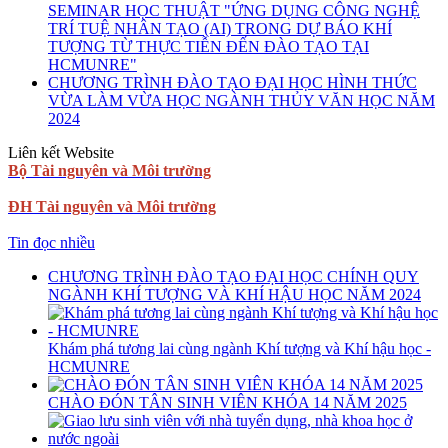
SEMINAR HỌC THUẬT "ỨNG DỤNG CÔNG NGHỆ
TRÍ TUỆ NHÂN TẠO (AI) TRONG DỰ BÁO KHÍ
TƯỢNG TỪ THỰC TIỄN ĐẾN ĐÀO TẠO TẠI
HCMUNRE"
CHƯƠNG TRÌNH ĐÀO TẠO ĐẠI HỌC HÌNH THỨC
VỪA LÀM VỪA HỌC NGÀNH THỦY VĂN HỌC NĂM
2024
Liên kết Website
Bộ Tài nguyên và Môi trường
ĐH Tài nguyên và Môi trường
Tin đọc nhiều
CHƯƠNG TRÌNH ĐÀO TẠO ĐẠI HỌC CHÍNH QUY
NGÀNH KHÍ TƯỢNG VÀ KHÍ HẬU HỌC NĂM 2024
Khám phá tương lai cùng ngành Khí tượng và Khí hậu học -
HCMUNRE
CHÀO ĐÓN TÂN SINH VIÊN KHÓA 14 NĂM 2025