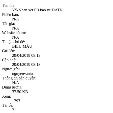
Tên file:
V5-Nhan xet PB bao ve DATN
Phiên bản:
N/A
Tác giả:
N/A
Website hỗ trợ:
N/A
Thuộc chủ đề:
BIỂU MẪU
Gửi lên:
29/04/2019 08:13
Cập nhật:
29/04/2019 08:13
Người gửi:
nguyenvantuan
Thông tin bản quyền:
N/A
Dung lượng:
37.50 KB
Xem:
1293
Tải về:
21