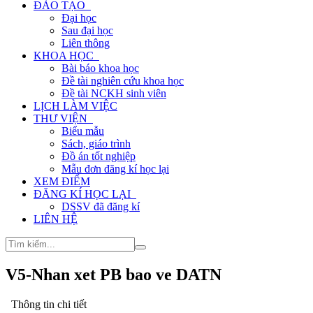
ĐÀO TẠO
Đại học
Sau đại học
Liên thông
KHOA HỌC
Bài báo khoa học
Đề tài nghiên cứu khoa học
Đề tài NCKH sinh viên
LỊCH LÀM VIỆC
THƯ VIỆN
Biểu mẫu
Sách, giáo trình
Đồ án tốt nghiệp
Mẫu đơn đăng kí học lại
XEM ĐIỂM
ĐĂNG KÍ HỌC LẠI
DSSV đã đăng kí
LIÊN HỆ
V5-Nhan xet PB bao ve DATN
Thông tin chi tiết