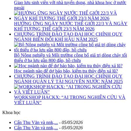
Giao lưu sinh viên với nhà tuyển dụng, nhà khoa học ở nước
ngoài
HƯỞNG ỨNG NGÀY NƯỚC THẾ GIỚI 22/3 VÀ NGÀY
KHÍ TƯỢNG THẾ GIỚI 23/3 NĂM 2026
CHƯƠNG TRÌNH ĐÀO TẠO ĐẠI HỌC CHÍNH QUY
NGÀNH BIẾN ĐỔI KHÍ HẬU NĂM 2025
Bộ Nông nghiệp và Môi trường công bố giá trị dòng chảy tối
thiểu ở hạ lưu gần 800 đập, hồ chứa
Học ngành nào để dự báo bão, kiểm tra thủy điện xả lũ?
CHƯƠNG TRÌNH ĐÀO TẠO ĐẠI HỌC CHÍNH QUY
NGÀNH QUẢN LÝ TÀI NGUYÊN NƯỚC NĂM 2025
WORKSHOP HACKX: “AI TRONG NGHIÊN CỨU VÀ
VIẾT LUẬN”
Khoa học
Cấn Thu Văn và nnk,...
-
05/05/2026
Cấn Thu Văn và nnk,...
-
05/05/2026