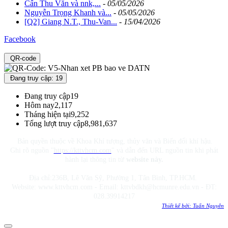
Cấn Thu Văn và nnk,...
-
05/05/2026
Nguyễn Trọng Khanh và...
-
05/05/2026
[Q2] Giang N.T., Thu-Van...
-
15/04/2026
Facebook
QR-code
Đang truy cập: 19
Đang truy cập
19
Hôm nay
2,117
Tháng hiện tại
9,252
Tổng lượt truy cập
8,981,637
Bản quyền thuộc về Khoa Khí tượng, thủy văn và Biến đổi khí hậu.
Ghi rõ nguồn "
https://kttvhcm.com
" và dẫn đến URL nguồn tin khi phát
hành lại thông tin từ
website này.
Địa chỉ:236B, Lê Văn Sỹ, Phường 1, Tân Bình, TP.HCM.
Website: www.kttvhcm.com - Email: kttvbdkh@hcmunre.edu.vn - ĐT:
028.39914217
Thiết kế bởi: Tuấn Nguyễn