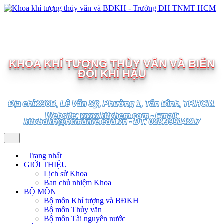
TRƯỜNG ĐẠI HỌC TÀI NGUYÊN VÀ MÔI TRƯỜNG
TP.HCM
KHOA KHÍ TƯỢNG THỦY VĂN VÀ BIẾN
ĐỔI KHÍ HẬU
Địa chỉ:236B, Lê Văn Sỹ, Phường 1, Tân Bình, TP.HCM.
Website: www.kttvhcm.com - Email:
kttvbdkh@hcmunre.edu.vn - ĐT: 028.39914217
Trang nhất
GIỚI THIỆU
Lịch sử Khoa
Ban chủ nhiệm Khoa
BỘ MÔN
Bộ môn Khí tượng và BĐKH
Bộ môn Thủy văn
Bộ môn Tài nguyên nước