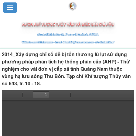
TRƯỜNG ĐẠI HỌC TÀI NGUYÊN VÀ MÔI TRƯỜNG TP.HCM
KHOA KHÍ TƯỢNG THỦY VĂN VÀ BIẾN ĐỔI KHÍ HẬU
Địa chỉ:236B, Lê Văn Sỹ, Phường 1, Tân Bình, TP.HCM.
Website: www.kttvhcm.com - Email: kttvbdkh@hcmunre.edu.vn - ĐT: 028.39914217
2014_Xây dựng chỉ số dễ bị tổn thương lũ lụt sử dụng
phương pháp phân tích hệ thống phân cấp (AHP) - Thử
nghiệm cho vài đơn vị cấp xã tỉnh Quảng Nam thuộc
vùng hạ lưu sông Thu Bồn. Tạp chí Khí tượng Thủy văn
số 643, tr. 10 - 18.