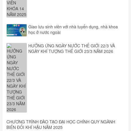
Giao lưu sinh viên với nhà tuyển dụng, nhà khoa
học ở nước ngoài
HƯỞNG ỨNG NGÀY NƯỚC THẾ GIỚI 22/3 VÀ
NGÀY KHÍ TƯỢNG THẾ GIỚI 23/3 NĂM 2026
CHƯƠNG TRÌNH ĐÀO TẠO ĐẠI HỌC CHÍNH QUY NGÀNH
BIẾN ĐỔI KHÍ HẬU NĂM 2025