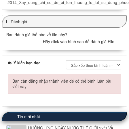
2014_Xay_dung_chi_so_de_bi_ton_thuong_lu_lut_su_dung_ph
Đánh giá
Bạn đánh giá thế nào về file này?
Hãy click vào hình sao để đánh giá File
Ý kiến bạn đọc
Bạn cần đăng nhập thành viên để có thể bình luận bài
viết này
Tin mới nhất
HƯỞNG ỨNG NGÀY NƯỚC THẾ GIỚI 22/3 VÀ