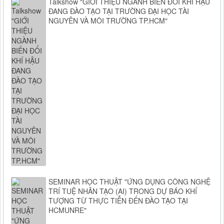
Talkshow "GIỚI THIỆU NGÀNH BIẾN ĐỔI KHÍ HẬU
ĐANG ĐÀO TẠO TẠI TRƯỜNG ĐẠI HỌC TÀI
NGUYÊN VÀ MÔI TRƯỜNG TP.HCM"
SEMINAR HỌC THUẬT "ỨNG DỤNG CÔNG NGHỆ
TRÍ TUỆ NHÂN TẠO (AI) TRONG DỰ BÁO KHÍ
TƯỢNG TỪ THỰC TIỄN ĐẾN ĐÀO TẠO TẠI
HCMUNRE"