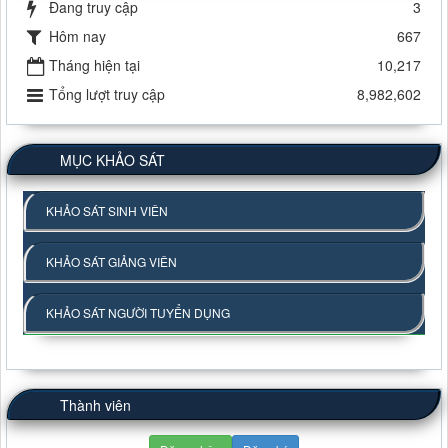
Đang truy cập
3
Hôm nay
667
Tháng hiện tại
10,217
Tổng lượt truy cập
8,982,602
MỤC KHẢO SÁT
KHẢO SÁT SINH VIÊN
KHẢO SÁT GIẢNG VIÊN
KHẢO SÁT NGƯỜI TUYỂN DỤNG
Thành viên