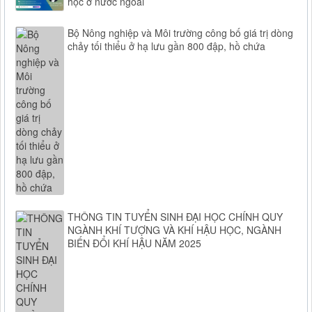
học ở nước ngoài
Bộ Nông nghiệp và Môi trường công bố giá trị dòng
chảy tối thiểu ở hạ lưu gần 800 đập, hồ chứa
THÔNG TIN TUYỂN SINH ĐẠI HỌC CHÍNH QUY
NGÀNH KHÍ TƯỢNG VÀ KHÍ HẬU HỌC, NGÀNH
BIẾN ĐỔI KHÍ HẬU NĂM 2025