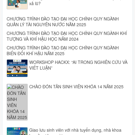
xả lũ?
CHƯƠNG TRÌNH ĐÀO TẠO ĐẠI HỌC CHÍNH QUY NGÀNH
QUẢN LÝ TÀI NGUYÊN NƯỚC NĂM 2025
CHƯƠNG TRÌNH ĐÀO TẠO ĐẠI HỌC CHÍNH QUY NGÀNH KHÍ
TƯỢNG VÀ KHÍ HẬU HỌC NĂM 2024
CHƯƠNG TRÌNH ĐÀO TẠO ĐẠI HỌC CHÍNH QUY NGÀNH
BIẾN ĐỔI KHÍ HẬU NĂM 2025
WORKSHOP HACKX: “AI TRONG NGHIÊN CỨU VÀ
VIẾT LUẬN”
CHÀO ĐÓN TÂN SINH VIÊN KHÓA 14 NĂM 2025
Giao lưu sinh viên với nhà tuyển dụng, nhà khoa