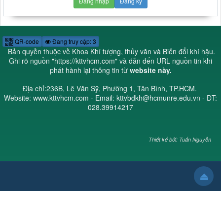
Đăng nhập
Đăng ký
QR-code
Đang truy cập: 3
Bản quyền thuộc về Khoa Khí tượng, thủy văn và Biến đổi khí hậu.
Ghi rõ nguồn "
https://kttvhcm.com
" và dẫn đến URL nguồn tin khi
phát hành lại thông tin từ
website này.
Địa chỉ:236B, Lê Văn Sỹ, Phường 1, Tân Bình, TP.HCM.
Website: www.kttvhcm.com - Email: kttvbdkh@hcmunre.edu.vn - ĐT:
028.39914217
Thiết kế bởi: Tuấn Nguyễn