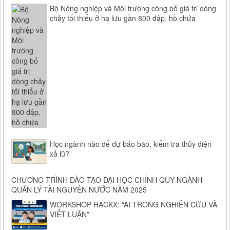
Bộ Nông nghiệp và Môi trường công bố giá trị dòng
chảy tối thiểu ở hạ lưu gần 800 đập, hồ chứa
Học ngành nào để dự báo bão, kiểm tra thủy điện
xả lũ?
CHƯƠNG TRÌNH ĐÀO TẠO ĐẠI HỌC CHÍNH QUY NGÀNH
QUẢN LÝ TÀI NGUYÊN NƯỚC NĂM 2025
WORKSHOP HACKX: “AI TRONG NGHIÊN CỨU VÀ
VIẾT LUẬN”